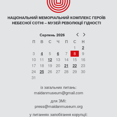
НАЦІОНАЛЬНИЙ МЕМОРІАЛЬНИЙ КОМПЛЕКС ГЕРОЇВ
НЕБЕСНОЇ СОТНІ – МУЗЕЙ РЕВОЛЮЦІЇ ГІДНОСТІ
Попер
Наст
Серпень 2026
П
В
С
Ч
П
С
Н
1
2
3
4
5
6
7
8
9
10
11
12
13
14
15
16
17
18
19
20
21
22
23
24
25
26
27
28
29
30
31
із загальних питань:
maidanmuseum@gmail.com
для ЗМІ:
press@maidanmuseum.org
у питаннях запобігання корупції: