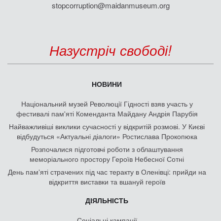
stopcorruption@maidanmuseum.org
Назустріч свободі!
НОВИНИ
Національний музей Революції Гідності взяв участь у
фестивалі пам'яті Коменданта Майдану Андрія Парубія
Найважливіші виклики сучасності у відкритій розмові. У Києві
відбудуться «Актуальні діалоги» Ростислава Прокопюка
Розпочалися підготовчі роботи з облаштування
меморіального простору Героїв Небесної Сотні
День памʼяті страчених під час теракту в Оленівці: прийди на
відкриття виставки та вшануй героїв
ДІЯЛЬНІСТЬ
Соціальні кампанії