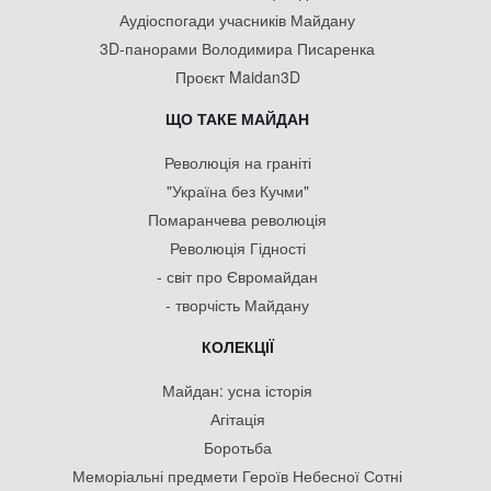
Аудіоспогади учасників Майдану
3D-панорами Володимира Писаренка
Проєкт Maidan3D
ЩО ТАКЕ МАЙДАН
Революція на граніті
"Україна без Кучми"
Помаранчева революція
Революція Гідності
- світ про Євромайдан
- творчість Майдану
КОЛЕКЦІЇ
Майдан: усна історія
Агітація
Боротьба
Меморіальні предмети Героїв Небесної Сотні