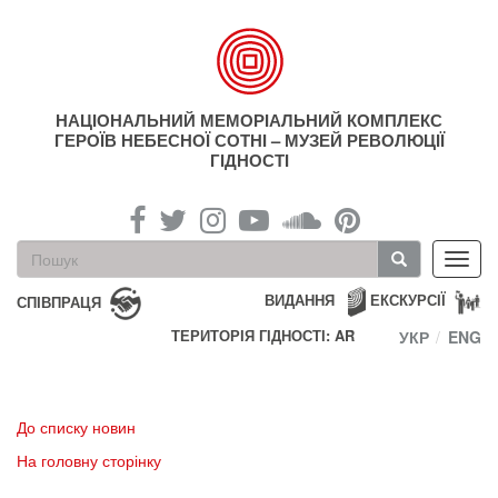
Перейти
до
основного
матеріалу
НАЦІОНАЛЬНИЙ МЕМОРІАЛЬНИЙ КОМПЛЕКС
ГЕРОЇВ НЕБЕСНОЇ СОТНІ – МУЗЕЙ РЕВОЛЮЦІЇ
ГІДНОСТІ
Пошукова
Toggl
форма
navig
Пошук
ВИДАННЯ
ЕКСКУРСІЇ
СПІВПРАЦЯ
ТЕРИТОРІЯ ГІДНОСТІ: AR
УКР
ENG
До списку новин
На головну сторінку