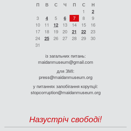
П
В
С
Ч
П
С
Н
1
2
3
4
5
6
7
8
9
10
11
12
13
14
15
16
17
18
19
20
21
22
23
24
25
26
27
28
29
30
31
із загальних питань:
maidanmuseum@gmail.com
для ЗМІ:
press@maidanmuseum.org
у питаннях запобігання корупції:
stopcorruption@maidanmuseum.org
Назустріч свободі!