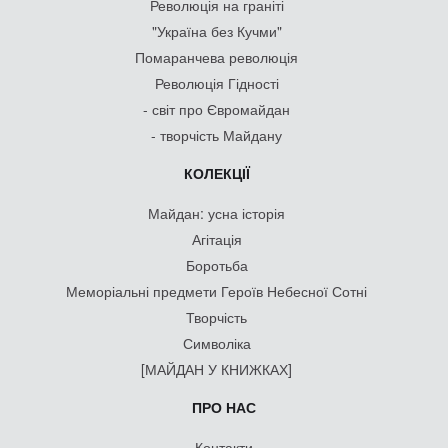
Революція на граніті
"Україна без Кучми"
Помаранчева революція
Революція Гідності
- світ про Євромайдан
- творчість Майдану
КОЛЕКЦІЇ
Майдан: усна історія
Агітація
Боротьба
Меморіальні предмети Героїв Небесної Сотні
Творчість
Символіка
[МАЙДАН У КНИЖКАХ]
ПРО НАС
Контакти