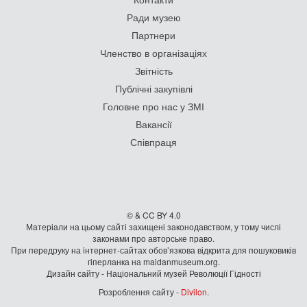
Ради музею
Партнери
Членство в організаціях
Звітність
Публічні закупівлі
Головне про нас у ЗМІ
Вакансії
Співпраця
© & CC BY 4.0
Матеріали на цьому сайті захищені законодавством, у тому числі
законами про авторське право.
При передруку на iнтернет-сайтах обов’язкова відкрита для пошуковиків
гiперланка на maidanmuseum.org.
Дизайн сайту - Національний музей Революції Гідності
Розроблення сайту -
Divilon
.