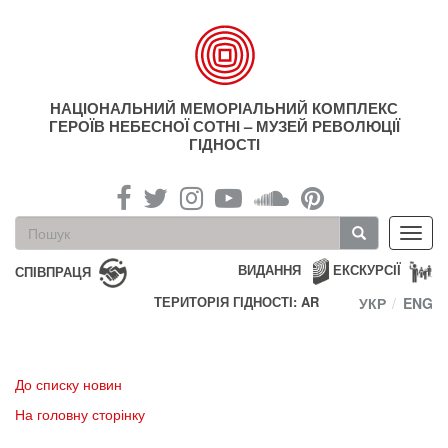
Перейти
до
основного
матеріалу
НАЦІОНАЛЬНИЙ МЕМОРІАЛЬНИЙ КОМПЛЕКС
ГЕРОЇВ НЕБЕСНОЇ СОТНІ – МУЗЕЙ РЕВОЛЮЦІЇ
ГІДНОСТІ
Пошукова
Toggl
форма
navig
Пошук
ВИДАННЯ
ЕКСКУРСІЇ
СПІВПРАЦЯ
ТЕРИТОРІЯ ГІДНОСТІ: AR
УКР
ENG
До списку новин
На головну сторінку