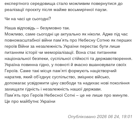
експертного середовища стало можливим повернутися до
реалізації проєкту після майже восьмирічної паузи.
Чи на часі це сьогодні?
Наша відповідь – безумовно так.
Можливо, саме сьогодні це актуально як ніколи. Адже під час
повномасштабної війни пам’ять про Небесну Сотню як перших
героїв Війни за незалежність України перестає бути лише
питанням історії чи меморіалізації. Вона стає питанням
національної безпеки, суспільної стійкості та державотворення.
Україна повинна гідно, у повноті й вчасно вшановувати своїх
Героїв. Саме такі місця пам’яті формують націєтворчий
наратив, який об’єднує суспільство, зміцнює військо,
допомагає усвідомити ціну свободи та надихає нові покоління
захищати гідність і незалежність нашої держави.
Пам’ять про Героїв Небесної Сотні – це не лише про минуле.
Це про майбутнє України
Опубліковано 2026 06 24, 19:01