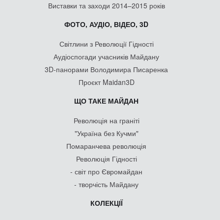
Виставки та заходи 2014–2015 років
ФОТО, АУДІО, ВІДЕО, 3D
Світлини з Революції Гідності
Аудіоспогади учасників Майдану
3D-панорами Володимира Писаренка
Проєкт Maidan3D
ЩО ТАКЕ МАЙДАН
Революція на граніті
"Україна без Кучми"
Помаранчева революція
Революція Гідності
- світ про Євромайдан
- творчість Майдану
КОЛЕКЦІЇ