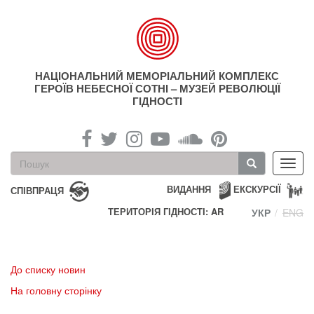
Перейти
до
основного
матеріалу
НАЦІОНАЛЬНИЙ МЕМОРІАЛЬНИЙ КОМПЛЕКС
ГЕРОЇВ НЕБЕСНОЇ СОТНІ – МУЗЕЙ РЕВОЛЮЦІЇ
ГІДНОСТІ
Пошукова
Toggl
форма
navig
Пошук
ВИДАННЯ
ЕКСКУРСІЇ
СПІВПРАЦЯ
ТЕРИТОРІЯ ГІДНОСТІ: AR
УКР
ENG
До списку новин
На головну сторінку