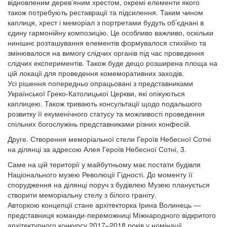
відновленим дерев’яним хрестом, окремі елементи якого
також потребують реставрації та підсилення. Таким чином
каплиця, хрест і меморіал з портретами будуть об’єднані в
єдину гармонійну композицію. Це особливо важливо, оскільки
нинішнє розташування елементів формувалося стихійно та
змінювалося на вимогу слідчих органів під час проведення
слідчих експериментів. Також буде дещо розширена площа на
цій локації для проведення комеморативних заходів.
Усі рішення попередньо опрацьовані з представниками
Української Греко-Католицької Церкви, які опікуються
каплицею. Також тривають консультації щодо подальшого
розвитку її екуменічного статусу та можливості проведення
спільних богослужінь представниками різних конфесій.
Друге. Створення меморіальної стели Героїв Небесної Сотні
на ділянці за адресою Алея Героїв Небесної Сотні, 3.
Саме на цій території у майбутньому має постати будівля
Національного музею Революції Гідності. До моменту її
спорудження на ділянці поруч з будівлею Музею планується
створити меморіальну стелу з білого граніту.
Авторкою концепції стане архітекторка Ірина Волинець —
представниця команди-переможниці Міжнародного відкритого
архітектурного конкурсу 2017–2018 років у номінації