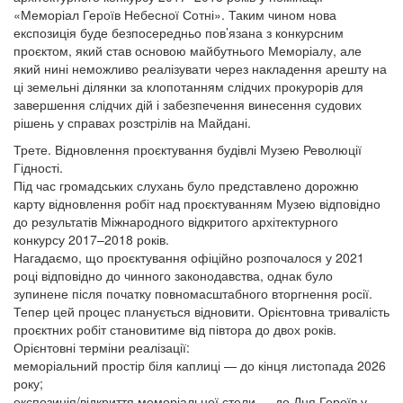
«Меморіал Героїв Небесної Сотні». Таким чином нова
експозиція буде безпосередньо пов’язана з конкурсним
проєктом, який став основою майбутнього Меморіалу, але
який нині неможливо реалізувати через накладення арешту на
ці земельні ділянки за клопотанням слідчих прокурорів для
завершення слідчих дій і забезпечення винесення судових
рішень у справах розстрілів на Майдані.
Трете. Відновлення проєктування будівлі Музею Революції
Гідності.
Під час громадських слухань було представлено дорожню
карту відновлення робіт над проєктуванням Музею відповідно
до результатів Міжнародного відкритого архітектурного
конкурсу 2017–2018 років.
Нагадаємо, що проєктування офіційно розпочалося у 2021
році відповідно до чинного законодавства, однак було
зупинене після початку повномасштабного вторгнення росії.
Тепер цей процес планується відновити. Орієнтовна тривалість
проєктних робіт становитиме від півтора до двох років.
Орієнтовні терміни реалізації:
меморіальний простір біля каплиці — до кінця листопада 2026
року;
експозиція/відкриття меморіальної стели — до Дня Героїв у