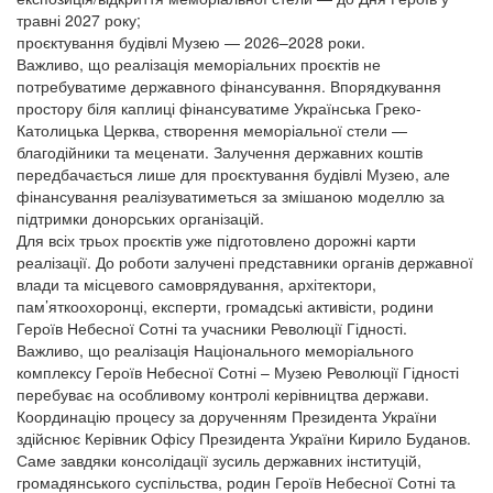
травні 2027 року;
проєктування будівлі Музею — 2026–2028 роки.
Важливо, що реалізація меморіальних проєктів не
потребуватиме державного фінансування. Впорядкування
простору біля каплиці фінансуватиме Українська Греко-
Католицька Церква, створення меморіальної стели —
благодійники та меценати. Залучення державних коштів
передбачається лише для проєктування будівлі Музею, але
фінансування реалізуватиметься за змішаною моделлю за
підтримки донорських організацій.
Для всіх трьох проєктів уже підготовлено дорожні карти
реалізації. До роботи залучені представники органів державної
влади та місцевого самоврядування, архітектори,
пам’яткоохоронці, експерти, громадські активісти, родини
Героїв Небесної Сотні та учасники Революції Гідності.
Важливо, що реалізація Національного меморіального
комплексу Героїв Небесної Сотні – Музею Революції Гідності
перебуває на особливому контролі керівництва держави.
Координацію процесу за дорученням Президента України
здійснює Керівник Офісу Президента України Кирило Буданов.
Саме завдяки консолідації зусиль державних інституцій,
громадянського суспільства, родин Героїв Небесної Сотні та