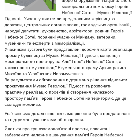
щодо спорудження Національного
меморіального комплексу Героїв
Небесної Сотні – Музею Революції
Гідності. Участь у них взяли представники керівництва
держави, центральних органів влади, громадських організацій,
народні депутати, духовенство, архітектори, родини Героїв
Небесної Сотні, поранені учасники Майдану, ветерани,
музейники та експерти з меморіалізації.
Учасникам зустрічі були представлені дорожня карта реалізації
проєкту будівництва Музею Революції Гідності, концепція
меморіального простору на Алеї Героїв Небесної Сотні, а
також проєкт музеєфікації Екуменічного храму Архистратига
Михаїла та Українських Новомучеників.
За результатами обговорення підтримано рішення відновити
проєктування Музею Революції Гідності та розпочати
практичну реалізацію проєктів зі створення належного
простору пам’яті Героїв Небесної Сотні на територіях, де це
сьогодні можливо.
Роз'яснюємо детальніше, які саме рішення були представлені
та підтримані учасниками обговорення.
Йдеться про три взаємопов’язані проєкти, покликані
забезпечити належне вшанування пам’яті Героїв Небесної