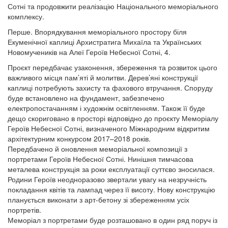
Сотні та продовжити реалізацію Національного меморіального
комплексу.
Перше. Впорядкування меморіального простору біля
Екуменічної каплиці Архистратига Михаїла та Українських
Новомучеників на Алеї Героїв Небесної Сотні, 4.
Проєкт передбачає узаконення, збереження та розвиток цього
важливого місця пам’яті й молитви. Дерев’яні конструкції
каплиці потребують захисту та фахового втручання. Споруду
буде встановлено на фундамент, забезпечено
електропостачанням і художнім освітленням. Також її буде
дещо скориговано в просторі відповідно до проєкту Меморіалу
Героїв Небесної Сотні, визначеного Міжнародним відкритим
архітектурним конкурсом 2017–2018 років.
Передбачено й оновлення меморіальної композиції з
портретами Героїв Небесної Сотні. Нинішня тимчасова
металева конструкція за роки експлуатації суттєво зносилася.
Родини Героїв неодноразово звертали увагу на незручність
покладання квітів та лампад через її висоту. Нову конструкцію
планується виконати з арт-бетону зі збереженням усіх
портретів.
Меморіал з портретами буде розташовано в один ряд поруч із