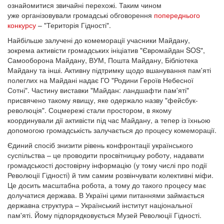
ознайомитися звичайні перехожі. Таким чином
уже організовували громадські обговорення
попереднього
конкурсу
– "Територія Гідності".
Найбільше залучені до комеморації учасники Майдану,
зокрема активісти громадських ініціатив "Євромайдан SOS",
Самооборона Майдану, ВУМ, Пошта Майдану, Бібліотека
Майдану та інші. Активну підтримку щодо вшанування пам'яті
полеглих на Майдані надає ГО "Родини Героїв Небесної
Сотні". Частину виставки "Майдан: ландшафти пам'яті"
присвячено такому явищу, яке одержало назву "фейсбук-
революція". Соцмережі стали простором, в якому
координували дії активісти під час Майдану, а тепер із їхньою
допомогою громадськість залучається до процесу комеморації.
Єдиний спосіб знизити рівень конфронтації українського
суспільства – це проводити просвітницьку роботу, надавати
громадськості достовірну інформацію (у тому числі про події
Революції Гідності) й тим самим розвінчувати колективні міфи.
Це досить масштабна робота, а тому до такого процесу має
долучатися держава. В Україні цими питаннями займається
державна структура – Український інститут національної
пам'яті. Йому підпорядковується Музей Революції Гідності.