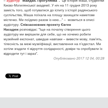
–
аудіотур
"Майдан. Прогулянка".
"Це історія Маші, студентки
Києво-Могилянської академії. У ніч на 11 грудня 2013 року
замість того, щоб готуватися до іспиту з історії радянського
суспільства, Маша поїхала на площу захищати наметове
містечко. Ми поїдемо разом із нею..." – мовиться в описі
аудіотуру.
Співзасновник проекту Євген
Насадюк
розповідає: "Іще на початку створення цього
аудіотуру ми вирішили для себе, що не хочемо робити
музейний експонат, швидше навпаки – вивести мову, пам'ять,
тілесність за межі музеїфікації, виставлення на п'єдестал. Ми
хотіли згадати ті відчуття солідарності, довіри та спробувати їх
відродити тут і зараз".
Опубліковано 2017 12 04, 00:28