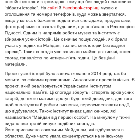
постійні контакти з громадою, тому що без людей неможливо
"зібрати історію". На
сайті
й
Facebook-сторінці
музею є
оголошення та номери телефонів, куди можна звертатися,
якщо у когось є бажання поділитися спогадами, предметами,
фотографіями та взагалі будь-чим, що пов’язано з Революцією
Гідності. Одним із напрямів роботи музею та інституту є
збирання усних історій. Це означає пошук людей, які брали
участь у подіях на Майдані, і запис їхніх історій без жодної
корекції. Таких спогадів уже записано майже дві тисячі, кожен
спогад тривалістю по чотири–п'ять годин. Це безцінні
матеріали.
Проект усної історії було започатковано в 2014 році, так би
мовити, за свіжими враженнями. Аналогічних проектів кілька. Є
проект, який реалізовується Українським інститутом
національної пам’яті. Ці спогади зберуть і створять архів усних
історій, до якого матиме доступ будь-який дослідник, для того
щоб аналізувати й робити висновки, переосмислювати події,
що відбувалися. Також інститут видає цикл книжок, які
називаються "Майдан від першої особи". На минулому тижні
видано вже третій випуск подібних спогадів.
Його присвячено локальним Майданам, які відбувалися в
областях. Дуже часто увага концентрується на київському