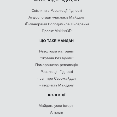
Світлини з Революції Гідності
Аудіоспогади учасників Майдану
3D-панорами Володимира Писаренка
Проєкт Maidan3D
ЩО ТАКЕ МАЙДАН
Революція на граніті
"Україна без Кучми"
Помаранчева революція
Революція Гідності
- світ про Євромайдан
- творчість Майдану
КОЛЕКЦІЇ
Майдан: усна історія
Агітація