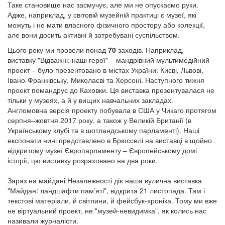
Таке становище нас засмучує, але ми не опускаємо руки.
Адже, наприклад, у світовій музейній практиці є музеї, які
можуть і не мати власного фізичного простору або колекції,
але вони досить активні й затребувані суспільством.
Цього року ми провели понад
70
заходів. Наприклад,
виставку "Відважні: наші герої" – мандрівний мультимедійний
проект – було презентовано в містах України: Києві, Львові,
Івано-Франківську, Миколаєві та Херсоні. Наступного тижня
проект помандрує до Каховки. Ця виставка презентувалася не
тільки у музеях, а й у вищих навчальних закладах.
Англомовна версія проекту побувала в США у Чикаго протягом
серпня–жовтня 2017 року, а також у Великій Британії (в
Українському клубі та в шотландському парламенті). Наші
експонати нині представлено в Брюсселі на виставці в щойно
відкритому музеї Європарламенту – Європейському домі
історії, цю виставку розраховано на два роки.
Зараз на майдані Незалежності діє наша вулична виставка
"Майдан: ландшафти пам’яті", відкрита 21 листопада. Там і
текстові матеріали, й світлини, й фейсбук-хроніка. Тому ми вже
не віртуальний проект, не "музей-невидимка", як колись нас
називали журналісти.