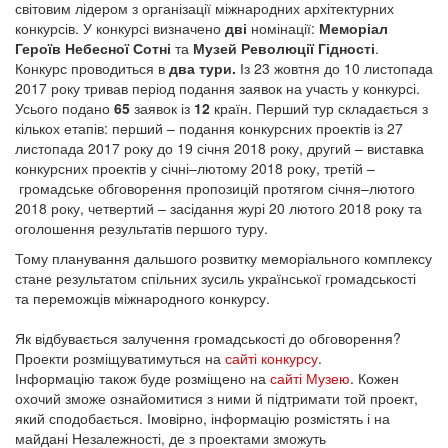
світовим лідером з організації міжнародних архітектурних
конкурсів. У конкурсі визначено
дві
номінації:
Меморіал
Героїв Небесної Сотні
та
Музей Революції Гідності
.
Конкурс проводиться в
два тури.
Із 23 жовтня до 10 листопада
2017 року тривав період подання заявок на участь у конкурсі.
Усього подано
65
заявок із
12
країн. Перший тур складається з
кількох етапів: перший – подання конкурсних проектів із 27
листопада 2017 року до 19 січня 2018 року, другий – виставка
конкурсних проектів у січні–лютому 2018 року, третій –
громадське обговорення пропозицій протягом січня–лютого
2018 року, четвертий – засідання журі 20 лютого 2018 року та
оголошення результатів першого туру.
Тому планування дальшого розвитку меморіального комплексу
стане результатом спільних зусиль української громадськості
та переможців міжнародного конкурсу.
Як відбувається залучення громадськості до обговорення?
Проекти розміщуватимуться на
сайті конкурсу
.
Інформацію також буде розміщено на
сайті Музею
. Кожен
охочий зможе ознайомитися з ними й підтримати той проект,
який сподобається. Імовірно, інформацію розмістять і на
майдані Незалежності, де з проектами зможуть