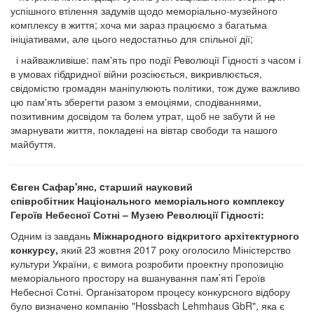
успішного втілення задумів щодо меморіально-музейного
комплексу в життя; хоча ми зараз працюємо з багатьма
ініціативами, але цього недостатньо для спільної дії;
і найважливіше: пам'ять про події Революції Гідності з часом і
в умовах гібдридної війни розсіюється, викривлюється,
свідомістю громадян маніпулюють політики, тож дуже важливо
цю пам'ять зберегти разом з емоціями, сподіваннями,
позитивним досвідом та болем утрат, щоб не забути й не
змарнувати життя, покладені на вівтар свободи та нашого
майбуття.
Євген Сафар'янс, cтарший науковий
співробітник Національного меморіального комплексу
Героїв Небесної Сотні – Музею Революції Гідності:
Одним із завдань
Міжнародного відкритого архітектурного
конкурсу,
який 23 жовтня 2017 року оголосило Міністерство
культури України, є вимога розробити проектну пропозицію
меморіального простору на вшанування пам’яті Героїв
Небесної Сотні. Організатором процесу конкурсного відбору
було визначено компанію "Hossbach Lehmhaus GbR", яка є