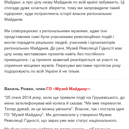
Майдані, а про цілу низку Майданів по всій країні забувають. Ці
спогади дуже хочеться зберегти, тому ми запровадили такий
підпроект, куди потрапляють історії власне регіональних
Майданів.
Ми співпрацюємо з регіональними музеями, адже їхні
представники самі були учасниками революційних подій і
могли порадити реальних людей, учасників і організаторів
регіональних Майданів. До речі, Музей Революції Гідності має
цілу низку виставкових проектів навіть без постійного
приміщення, і ці проекти зазвичай реалізуються за участі та
сприяння місцевих музеїв. Пересувні виставки протягом року
подорожують по всій Україні й не тільки.
Василь Рожко, член
ГО «Музей Майдану»
:
"25 січня 2014 року, коли ще тривали події на Грушевського, до
мене зателефонував мій колега й сказав: "Ми вже перемогли.
Тепер думай, як це можна увічнити". Власне, так і постала ідея
ГО "Музей Майдану". Ми допомагали у створенні Музею
Революції Гідності, що зараз уже має статус національного.
Ми були першим щаблем до появи музею – об’єднання