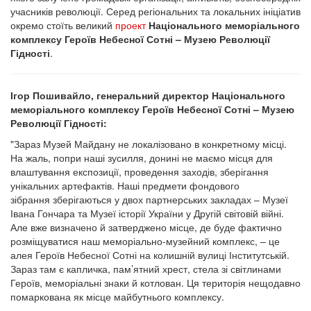
учасників революції. Серед регіональних та локальних ініціатив
окремо стоїть великий
проект
Національного меморіального
комплексу Героїв Небесної Сотні – Музею Революції
Гідності
.
Ігор Пошивайло, генеральний директор Національного
меморіального комплексу Героїв Небесної Сотні – Музею
Революції Гідності:
"Зараз Музей Майдану не локалізовано в конкретному місці.
На жаль, попри наші зусилля, донині не маємо місця для
влаштування експозиції, проведення заходів, зберігання
унікальних артефактів. Наші предмети фондового
зібрання зберігаються у двох партнерських закладах – Музеї
Івана Гончара та Музеї історії України у Другій світовій війні.
Але вже визначено й затверджено місце, де буде фактично
розміщуватися наш меморіально-музейний комплекс, – це
алея Героїв Небесної Сотні на колишній вулиці Інститутській.
Зараз там є капличка, пам’ятний хрест, стела зі світлинами
Героїв, меморіальні знаки й котлован. Ця територія нещодавно
помаркована як місце майбутнього комплексу.