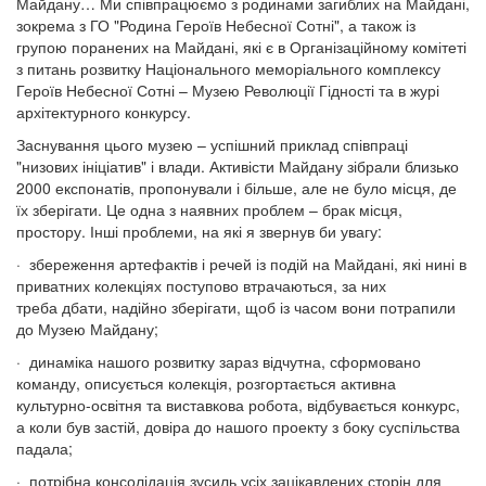
Майдану… Ми співпрацюємо з родинами загиблих на Майдані,
зокрема з ГО "Родина Героїв Небесної Сотні", а також із
групою поранених на Майдані, які є в Організаційному комітеті
з питань розвитку Національного меморіального комплексу
Героїв Небесної Сотні – Музею Революції Гідності та в журі
архітектурного конкурсу.
Заснування цього музею – успішний приклад співпраці
"низових ініціатив" і влади. Активісти Майдану зібрали близько
2000 експонатів, пропонували і більше, але не було місця, де
їх зберігати. Це одна з наявних проблем – брак місця,
простору. Інші проблеми, на які я звернув би увагу:
· збереження артефактів і речей із подій на Майдані, які нині в
приватних колекціях поступово втрачаються, за них
треба дбати, надійно зберігати, щоб із часом вони потрапили
до Музею Майдану;
· динаміка нашого розвитку зараз відчутна, сформовано
команду, описується колекція, розгортається активна
культурно-освітня та виставкова робота, відбувається конкурс,
а коли був застій, довіра до нашого проекту з боку суспільства
падала;
· потрібна консолідація зусиль усіх зацікавлених сторін для