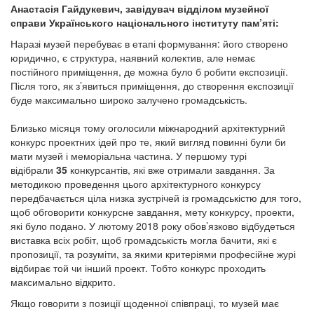
Анастасія Гайдукевич, завідувач відділом музейної
справи Українського національного інституту пам’яті:
Наразі музей перебуває в етапі формування: його створено
юридично, є структура, наявний колектив, але немає
постійного приміщення, де можна було б робити експозиції.
Після того, як з’явиться приміщення, до створення експозиції
буде максимально широко залучено громадськість.
Близько місяця тому оголосили міжнародний архітектурний
конкурс проектних ідей про те, який вигляд повинні були би
мати музей і меморіальна частина. У першому турі
відібрали
35
конкурсантів, які вже отримали завдання. За
методикою проведення цього архітектурного конкурсу
передбачається ціла низка зустрічей із громадськістю для того,
щоб обговорити конкурсне завдання, мету конкурсу, проекти,
які було подано. У лютому 2018 року обов’язково відбудеться
виставка всіх робіт, щоб громадськість могла бачити, які є
пропозиції, та розуміти, за якими критеріями професійне журі
відбирає той чи інший проект. Тобто конкурс проходить
максимально відкрито.
Якщо говорити з позиції щоденної співпраці, то музей має