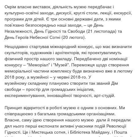
Окрім власне виставок, діяльність музею передбачає і
культурно-освітні заходи, дискусії, круглі столи, лекції, екскурсії,
програми для дітей. Є три основні державні дати, з якими
пов’язано безпосередньо наші заходи, – це День
Незалежності, День Гідності та Свободи (21 листопада) та
День Героїв Небесної Сотні (20 лютого).
Нещодавно стартував міжнародний конкурс, що має визначити
скульпторів, художників і архітекторів, які проектуватимуть
фізичний простір нашого закладу. Передбачено дві номінації
конкурсу – "Меморіал" і "Музей". Переможця щодо створення
меморіальної частини комплексу буде визначено вже в лютому
2018 року, а музейної – у червні 2018-го. У
музейному складнику плануємо створити так званий Дім
свободи – простір для громадських ініціатив,
експериментування, інноваційної творчості, арт-студій.
Принцип відкритості в роботі музею є одним з основних. Ми
співпрацюємо з багатьма громадськими організаціями.
Власне, саму ідею створення нашого музею дали й передали
дял нього перші експонати активні учасники подій Революції
Гідності. Це і Мистецька сотня, і Бібліотека Майдану, і Пошта