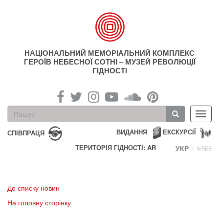
Перейти
до
основного
матеріалу
НАЦІОНАЛЬНИЙ МЕМОРІАЛЬНИЙ КОМПЛЕКС
ГЕРОЇВ НЕБЕСНОЇ СОТНІ – МУЗЕЙ РЕВОЛЮЦІЇ
ГІДНОСТІ
Пошукова
Toggl
форма
navig
Пошук
ВИДАННЯ
ЕКСКУРСІЇ
СПІВПРАЦЯ
ТЕРИТОРІЯ ГІДНОСТІ: AR
УКР
ENG
До списку новин
На головну сторінку