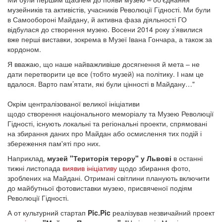
музейників та активістів, учасників Революції Гідності. Ми були
в Самообороні Майдану, й активна фаза діяльності ГО
відбулася до створення музею. Восени 2014 року з’явилися
вже перші виставки, зокрема в Музеї Івана Гончара, а також за
кордоном.
Я вважаю, що наше найважливіше досягнення й мета – не
дати перетворити це все (тобто музей) на політику. І нам це
вдалося. Варто пам’ятати, які були цінності в Майдану…"
Окрім централізованої великої ініціативи
щодо створення національного меморіалу та Музею Революції
Гідності, існують локальні та регіональні проекти, спрямовані
на збирання даних про Майдан або осмислення тих подій і
збереження пам'яті про них.
Наприклад,
музей "Територія терору" у Львові
в останні
тижні листопада
виявив ініціативу
щодо збирання фото,
зроблених на Майдані. Отримані світлини планують включити
до майбутньої фотовиставки музею, присвяченої подіям
Революції Гідності.
А от культурний стартап
Pic.Pic
реалізував незвичайний проект