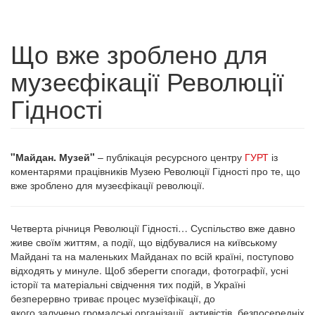
Що вже зроблено для
музеєфікації Революції
Гідності
"Майдан. Музей"
– публікація ресурсного центру
ГУРТ
із
коментарями працівників Музею Революції Гідності про те, що
вже зроблено для музеєфікації революції.
Четверта річниця Революції Гідності… Суспільство вже давно
живе своїм життям, а події, що відбувалися на київському
Майдані та на маленьких Майданах по всій країні, поступово
відходять у минуле. Щоб зберегти спогади, фотографії, усні
історії та матеріальні свідчення тих подій, в Україні
безперервно триває процес музеїфікації, до
якого залучено громадські організації, активістів, безпосередніх