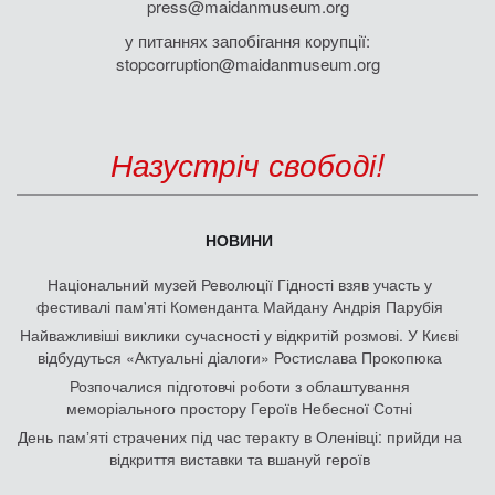
press@maidanmuseum.org
у питаннях запобігання корупції:
stopcorruption@maidanmuseum.org
Назустріч свободі!
НОВИНИ
Національний музей Революції Гідності взяв участь у
фестивалі пам'яті Коменданта Майдану Андрія Парубія
Найважливіші виклики сучасності у відкритій розмові. У Києві
відбудуться «Актуальні діалоги» Ростислава Прокопюка
Розпочалися підготовчі роботи з облаштування
меморіального простору Героїв Небесної Сотні
День памʼяті страчених під час теракту в Оленівці: прийди на
відкриття виставки та вшануй героїв