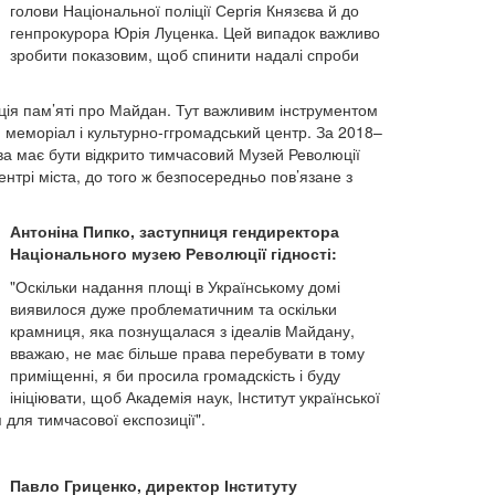
голови Національної поліції Сергія Князєва й до
генпрокурора Юрія Луценка. Цей випадок важливо
зробити показовим, щоб спинити надалі спроби
ація пам’яті про Майдан. Тут важливим інструментом
 меморіал і культурно-ггромадський центр. За 2018–
ва має бути відкрито тимчасовий Музей Революції
нтрі міста, до того ж безпосередньо пов’язане з
Антоніна Пипко, заступниця гендиректора
Національного музею Революції гідності:
"Оскільки надання площі в Українському домі
виявилося дуже проблематичним та оскільки
крамниця, яка познущалася з ідеалів Майдану,
вважаю, не має більше права перебувати в тому
приміщенні, я би просила громадскість і буду
ініціювати, щоб Академія наук, Інститут української
ля тимчасової експозиції".
Павло Гриценко, директор Інституту