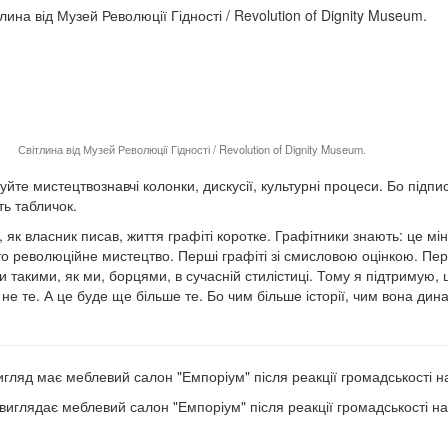
Світлина від Музей Революції Гідності / Revolution of Dignity Museum.
уйте мистецтвознавчі колонки, дискусії, культурні процеси. Бо підп
ть табличок.
, як власник писав, життя графіті коротке. Графітники знають: це мі
то революційне мистецтво. Перші графіті зі смисловою оцінкою. Пе
 такими, як ми, борцями, в сучасній стилістиці. Тому я підтримую, щ
 не те. А це буде ще більше те. Бо чим більше історії, чим вона дин
игляд має меблевий салон "Емпоріум" після реакції громадськості 