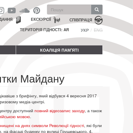
Пошукова
форма
Пошук
ДАННЯ
ЕКСКУРСІЇ
СПІВПРАЦЯ
ТЕРИТОРІЯ ГІДНОСТІ: AR
УКР
ENG
КОАЛІЦІЯ ПАМ'ЯТІ
'ятки Майдану
ікавіше з брифінгу, який відбувся 4 вересня 2017
кризовому медіа-центрі.
-центру доступний
повний відеозапис заходу
, а також
глійською мовою
.
знищені на днях символи Революції гідності
, які були
, на фасаді будинку по вулиці Грушевського, 4.