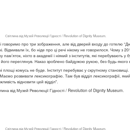
Світлина від Музей Революції Гідності / Revolution of Dignity Museum.
і говоримо про три зображення, але від дверей входу до готелю “Дні
і. Відмивали їх, бо ніде про ці речі нікому не говорилося. Чому з 2
у пам’яток, ніхто в академії і ніякий з інститутів, які перебувають у
 його переглянув. Наказ зроблено байдужою рукою, без будь-якого в
і площі комусь не буде. Інститут перебуває у скрутному становищі.
Маємо розвивати лексикографію. Там був відділ лексикографії, як
ливість відновити цей відділ".
Світлина від Музей Революції Гідності / Revolution of Dignity Museum.