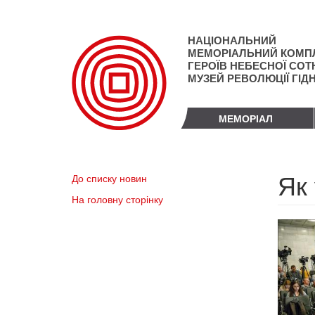
Перейти
до
основного
НАЦІОНАЛЬНИЙ
матеріалу
МЕМОРІАЛЬНИЙ КОМП
ГЕРОЇВ НЕБЕСНОЇ СОТН
МУЗЕЙ РЕВОЛЮЦІЇ ГІД
МЕМОРІАЛ
Як
До списку новин
На головну сторінку