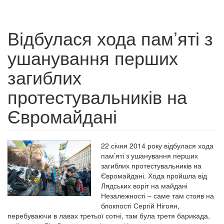
Відбулася хода пам’яті з
ушанування перших
загиблих
протестувальників на
Євромайдані
22 січня 2014 року відбулася хода
пам’яті з ушанування перших
загиблих протестувальників на
Євромайдані. Хода пройшла від
Лядських воріт на майдані
Незалежності – саме там стояв на
блокпості Сергій Нігоян,
перебуваючи в лавах третьої сотні, там була третя барикада,