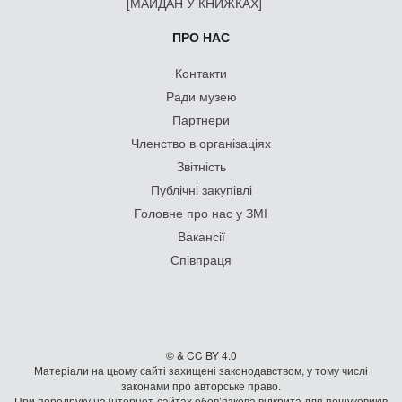
[МАЙДАН У КНИЖКАХ]
ПРО НАС
Контакти
Ради музею
Партнери
Членство в організаціях
Звітність
Публічні закупівлі
Головне про нас у ЗМІ
Вакансії
Співпраця
© & CC BY 4.0
Матеріали на цьому сайті захищені законодавством, у тому числі
законами про авторське право.
При передруку на iнтернет-сайтах обов’язкова відкрита для пошуковиків