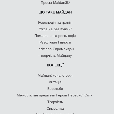
Проєкт Maidan3D
ЩО ТАКЕ МАЙДАН
Революція на граніті
"Україна без Кучми"
Помаранчева революція
Революція Гідності
- світ про Євромайдан
- творчість Майдану
КОЛЕКЦІЇ
Майдан: усна історія
Агітація
Боротьба
Меморіальні предмети Героїв Небесної Сотні
Творчість
Символіка