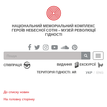
Перейти
до
основного
матеріалу
НАЦІОНАЛЬНИЙ МЕМОРІАЛЬНИЙ КОМПЛЕКС
ГЕРОЇВ НЕБЕСНОЇ СОТНІ – МУЗЕЙ РЕВОЛЮЦІЇ
ГІДНОСТІ
Пошукова
Toggl
форма
navig
Пошук
ВИДАННЯ
ЕКСКУРСІЇ
СПІВПРАЦЯ
ТЕРИТОРІЯ ГІДНОСТІ: AR
УКР
ENG
До списку новин
На головну сторінку