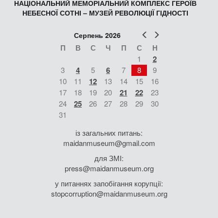
НАЦІОНАЛЬНИЙ МЕМОРІАЛЬНИЙ КОМПЛЕКС ГЕРОЇВ
НЕБЕСНОЇ СОТНІ – МУЗЕЙ РЕВОЛЮЦІЇ ГІДНОСТІ
Попер
Наст
Серпень 2026
П
В
С
Ч
П
С
Н
1
2
3
4
5
6
7
8
9
10
11
12
13
14
15
16
17
18
19
20
21
22
23
24
25
26
27
28
29
30
31
із загальних питань:
maidanmuseum@gmail.com
для ЗМІ:
press@maidanmuseum.org
у питаннях запобігання корупції:
stopcorruption@maidanmuseum.org