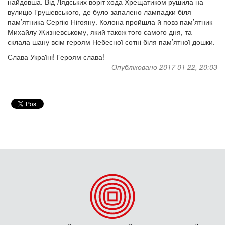
найдовша. Від Лядських воріт хода Хрещатиком рушила на
вулицю Грушевського, де було запалено лампадки біля
пам’ятника Сергію Нігояну. Колона пройшла й повз пам’ятник
Михайлу Жизневському, який також того самого дня, та
склала шану всім героям Небесної сотні біля пам’ятної дошки.
Слава Україні! Героям слава!
Опубліковано 2017 01 22, 20:03