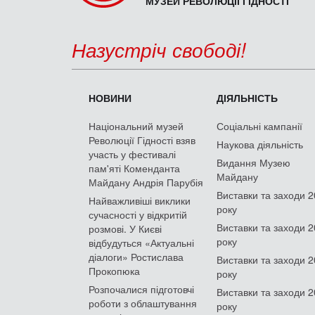
МУЗЕЙ РЕВОЛЮЦІЇ ГІДНОСТІ
Назустріч свободі!
НОВИНИ
ДІЯЛЬНІСТЬ
Національний музей
Соціальні кампанії
Революції Гідності взяв
Наукова діяльність
участь у фестивалі
Видання Музею
пам'яті Коменданта
Майдану
Майдану Андрія Парубія
Виставки та заходи 
Найважливіші виклики
року
сучасності у відкритій
Виставки та заходи 
розмові. У Києві
року
відбудуться «Актуальні
діалоги» Ростислава
Виставки та заходи 
Прокопюка
року
Розпочалися підготовчі
Виставки та заходи 
роботи з облаштування
року