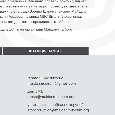
кого об’єднання "Майдан" провели брифінг, під час
ого комітету та активізацію протестувальників, але
овами члена ради Зоряна Шкіряка, вимоги Майдану
иколи Азарова, чільника МВС Віталія Захарченка,
 а також дострокові президентські вибори.
альшої чіткої організації Майдану та його
КОАЛІЦІЯ ПАМ'ЯТІ
із загальних питань:
maidanmuseum@gmail.com
для ЗМІ:
press@maidanmuseum.org
у питаннях запобігання корупції:
stopcorruption@maidanmuseum.org