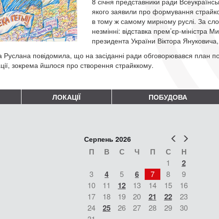
8 січня представники ради Всеукраїнсь
якого заявили про формування страйков
в тому ж самому мирному руслі. За сл
незмінні: відставка прем’єр-міністра М
президента України Віктора Януковича,
а Руслана повідомила, що на засіданні ради обговорювався план под
ації, зокрема йшлося про створення страйккому.
ЛОКАЦІЇ
ПОБУДОВА
Попер
Наст
Серпень 2026
П
В
С
Ч
П
С
Н
1
2
3
4
5
6
7
8
9
10
11
12
13
14
15
16
17
18
19
20
21
22
23
24
25
26
27
28
29
30
31