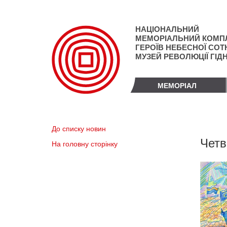
Перейти
до
основного
НАЦІОНАЛЬНИЙ
матеріалу
МЕМОРІАЛЬНИЙ КОМП
ГЕРОЇВ НЕБЕСНОЇ СОТН
МУЗЕЙ РЕВОЛЮЦІЇ ГІД
МЕМОРІАЛ
До списку новин
Четв
На головну сторінку