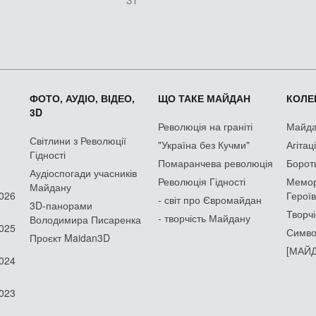
ФОТО, АУДІО, ВІДЕО,
ЩО ТАКЕ МАЙДАН
КОЛЕК
3D
Революція на граніті
Майдан
Світлини з Революції
"Україна без Кучми"
Агітац
Гідності
Помаранчева революція
Борот
Аудіоспогади учасників
Революція Гідності
Мемор
Майдану
2026
Героїв
- світ про Євромайдан
3D-панорами
Творчі
- творчість Майдану
Володимира Писаренка
2025
Симво
Проєкт Maidan3D
[МАЙД
2024
2023