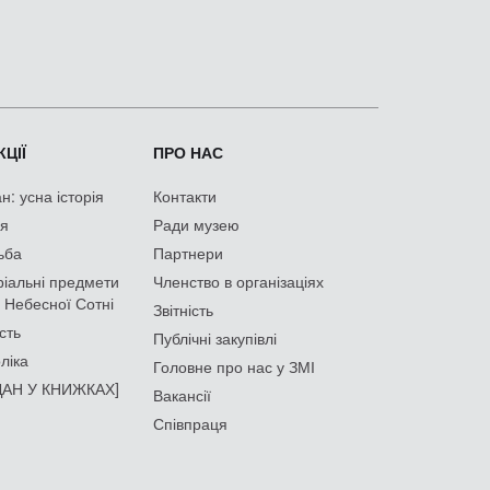
ЦІЇ
ПРО НАС
: усна історія
Контакти
ія
Ради музею
ьба
Партнери
іальні предмети
Членство в організаціях
 Небесної Сотні
Звітність
сть
Публічні закупівлі
ліка
Головне про нас у ЗМІ
АН У КНИЖКАХ]
Вакансії
Співпраця