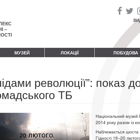
ВИ
ЛЕКС
І –
НОСТІ
МУЗЕЙ
ЛОКАЦІЇ
ПОБУДОВА
ідами революції”: показ д
омадського ТБ
Національний музей 
2014 року разом із 
Наближається шоста р
Гідності 18–20 лютого