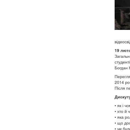
відеосві
19 люто
Загальн
студент
Богдан 
Перегля
2014 ро
Після п
Дискуту
• як і 
• хто й 
• яка р
• що до
• чи бу