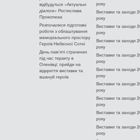
року
відбудуться «Актуальні
діалоги» Ростислава
Виставки та заходи 
Прокопюка
року
Розпочалися підготовчі
Виставки та заходи 
роботи з облаштування
року
меморіального простору
Виставки та заходи 
Героїв Небесної Сотні
року
День памʼяті страчених
Виставки та заходи 
під час теракту в
року
Оленівці: прийди на
Виставки та заходи 
відкриття виставки та
року
вшануй героїв
Виставки та заходи 
року
Виставки та заходи 
року
Виставки та заходи 
року
Виставки та заходи 
року