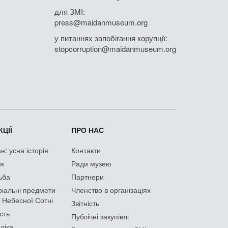
для ЗМІ:
press@maidanmuseum.org
у питаннях запобігання корупції:
stopcorruption@maidanmuseum.org
ЦІЇ
ПРО НАС
: усна історія
Контакти
ія
Ради музею
ьба
Партнери
іальні предмети
Членство в організаціях
 Небесної Сотні
Звітність
сть
Публічні закупівлі
ліка