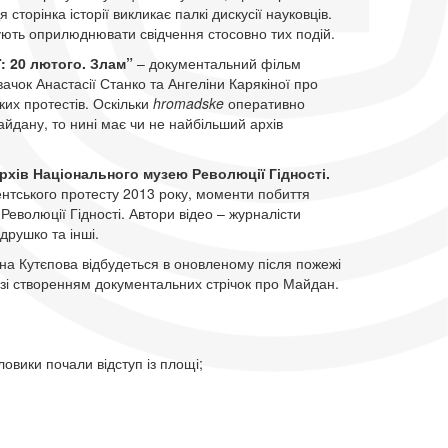
 сторінка історії викликає палкі дискусії науковців.
ють оприлюднювати свідчення стосовно тих подій.
: 20 лютого. Злам”
– документальний фільм
ачок Анастасії Станко та Ангеліни Карякіної про
ьких протестів. Оскільки
hromadske
оперативно
айдану, то нині має чи не найбільший архів
архів Національного музею Революції Гідності.
ентського протесту 2013 року, моменти побиття
Революції Гідності. Автори відео – журналісти
друшко та інші.
на Кутєпова відбудеться в оновленому після пожежі
 зі створенням документальних стрічок про Майдан.
овики почали відступ із площі;