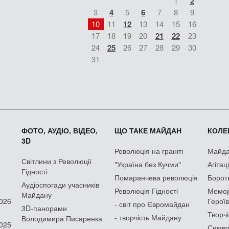
1
2
3
4
5
6
7
8
9
10
11
12
13
14
15
16
17
18
19
20
21
22
23
24
25
26
27
28
29
30
31
ФОТО, АУДІО, ВІДЕО,
ЩО ТАКЕ МАЙДАН
КОЛЕК
3D
Революція на граніті
Майдан
Світлини з Революції
"Україна без Кучми"
Агітац
Гідності
Помаранчева революція
Борот
Аудіоспогади учасників
Революція Гідності
Мемор
Майдану
2026
Героїв
- світ про Євромайдан
3D-панорами
Творчі
- творчість Майдану
Володимира Писаренка
2025
Симво