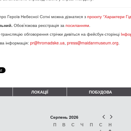
про Героїв Небесної Сотні можна дізнатися з
проєкту “Характери Гід
льний.
Обов’язкова реєстрація за
посиланням
.
трансляцію обговорення стрічки дивіться на фейсбук-сторінці
Інфор
ва інформація:
pr@hromadske.ua
,
press@maidanmuseum.org
.
ЛОКАЦІЇ
ПОБУДОВА
Попер
Наст
Серпень 2026
П
В
С
Ч
П
С
Н