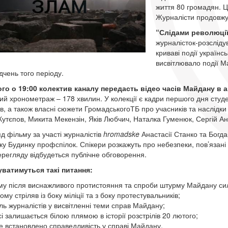
життя 80 громадян. Ця
Журналісти продовжу
“Слідами революції
журналісток-розслідув
криваві події українс
висвітлювало події М
дчень того періоду.
го о 19:00 колектив каналу передасть відео часів Майдану в 
ий хронометраж – 178 хвилин. У колекції є кадри першого дня студ
ів, а також власні сюжети ГромадськогоТБ про учасників та наслідки 
Кутєпов, Микита Мекензін, Яків Любчич, Наталка Гуменюк, Сергій Ан
д фільму за участі журналістів
hromadske
Анастасії Станко та Богда
ку Будинку профспілок. Спікери розкажуть про небезпеки, пов’язані
ерегляду відбудеться публічне обговорення.
ватимуться такі питання:
чому після виснажливого протистояння та спроби штурму Майдану сил
чому стріляв із боку міліції та з боку протестувальників;
оль журналістів у висвітленні теми справ Майдану;
сі залишається білою плямою в історії розстрілів 20 лютого;
де встановлено справедливість у справі Майдану.