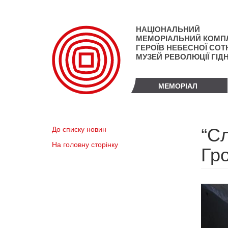
Перейти
до
основного
НАЦІОНАЛЬНИЙ
матеріалу
МЕМОРІАЛЬНИЙ КОМП
ГЕРОЇВ НЕБЕСНОЇ СОТН
МУЗЕЙ РЕВОЛЮЦІЇ ГІД
МЕМОРІАЛ
“Сл
До списку новин
На головну сторінку
Гр