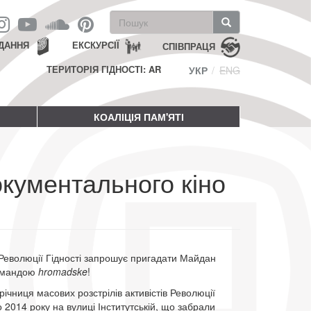
Пошукова
форма
Пошук
ДАННЯ
ЕКСКУРСІЇ
СПІВПРАЦЯ
ТЕРИТОРІЯ ГІДНОСТІ: AR
УКР
ENG
КОАЛІЦІЯ ПАМ'ЯТІ
окументального кіно
Революції Гідності запрошує пригадати Майдан
командою
hromadske
!
ічниця масових розстрілів активістів Революції
 2014 року на вулиці Інститутській, що забрали