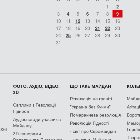
1
2
3
4
5
6
7
8
9
10
11
12
13
14
15
16
17
18
19
20
21
22
23
24
25
26
27
28
29
30
31
ФОТО, АУДІО, ВІДЕО,
ЩО ТАКЕ МАЙДАН
КОЛЕК
3D
Революція на граніті
Майдан
Світлини з Революції
"Україна без Кучми"
Агітац
Гідності
Помаранчева революція
Борот
Аудіоспогади учасників
Революція Гідності
Мемор
Майдану
2026
Героїв
- світ про Євромайдан
3D-панорами
Творчі
- творчість Майдану
Володимира Писаренка