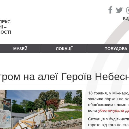
ВИ
ЛЕКС
І –
НОСТІ
МУЗЕЙ
ЛОКАЦІЇ
ПОБУДОВА
ром на алеї Героїв Небесн
18 травня, у Міжнаро
звалила паркан на ал
обов’язковим елемент
вона
убезпечувала де
Ситуація з будівницт
(проте від того не с