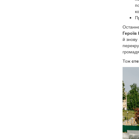
п
к
П
Останн
Героїв 
й знову
перекру
громадя
Тож
сте