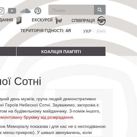
Пошукова
форма
Пошук
ДАННЯ
ЕКСКУРСІЇ
СПІВПРАЦЯ
ТЕРИТОРІЯ ГІДНОСТІ: AR
УКР
ENG
КОАЛІЦІЯ ПАМ'ЯТІ
ої Сотні
дний день музеїв, група людей демонстративно
еї Героїв Небесної Сотні. Зауважимо, загорожа є
ом на будівельному майданчику. З-поміж іншого,
монтовану бруківку від розкрадання
.
вом Меморіалу показова і для нас не є несподіваною
тає менш прикрою). У шквалі звинувачень, коли