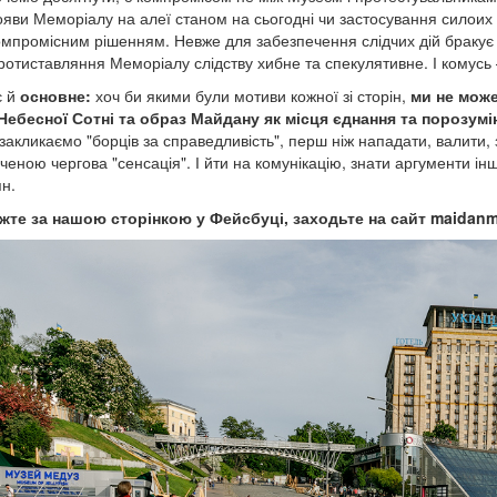
ояви Меморіалу на алеї станом на сьогодні чи застосування силоих 
омпромісним рішенням. Невже для забезпечення слідчих дій бракує
ротиставляння Меморіалу слідству хибне та спекулятивне. І комус
є й
основне:
хоч би якими були мотиви кожної зі сторін,
ми не мож
Небесної Сотні та образ Майдану як місця єднання та порозумі
 закликаємо "борців за справедливість", перш ніж нападати, валити, 
ченою чергова "сенсація". І йти на комунікацію, знати аргументи і
н.
жте за нашою сторінкою у Фейсбуці, заходьте на сайт maidan