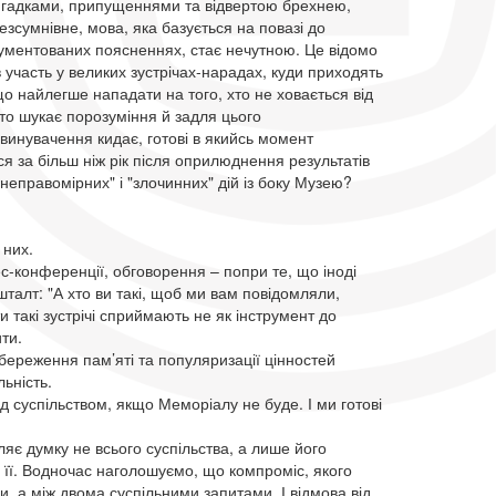
вигадками, припущеннями та відвертою брехнею,
езсумнівне, мова, яка базується на повазі до
ументованих поясненнях, стає нечутною. Це відомо
в участь у великих зустрічах-нарадах, куди приходять
 що найлегше нападати на того, хто не ховається від
хто шукає порозуміння й задля цього
 звинувачення кидає, готові в якийсь момент
ся за більш ніж рік після оприлюднення результатів
неправомірних" і "злочинних" дій із боку Музею?
 них.
ес-конференції, обговорення – попри те, що іноді
шталт: "А хто ви такі, щоб ми вам повідомляли,
 такі зустрічі сприймають не як інструмент до
ти.
ереження пам’яті та популяризації цінностей
льність.
д суспільством, якщо Меморіалу не буде. І ми готові
яє думку не всього суспільства, а лише його
б її. Водночас наголошуємо, що компроміс, якого
, а між двома суспільними запитами. І відмова від