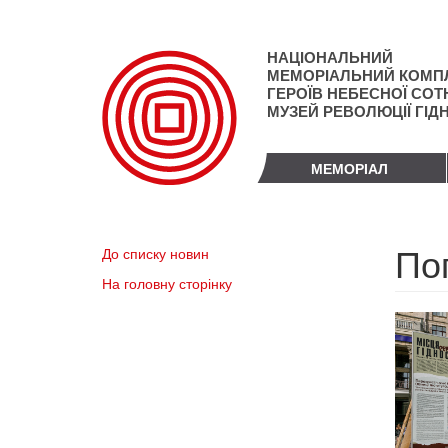
Перейти
до
основного
НАЦІОНАЛЬНИЙ
матеріалу
МЕМОРІАЛЬНИЙ КОМП
ГЕРОЇВ НЕБЕСНОЇ СОТН
МУЗЕЙ РЕВОЛЮЦІЇ ГІД
МЕМОРІАЛ
Пог
До списку новин
На головну сторінку