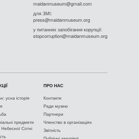
maidanmuseum@gmail.com
для ЗМІ:
press@maidanmuseum.org
у питаннях запобігання корупції:
stopcorruption@maidanmuseum.org
ЦІЇ
ПРО НАС
: усна історія
Контакти
ія
Ради музею
ьба
Партнери
іальні предмети
Членство в організаціях
 Небесної Сотні
Звітність
сть
Публічні закупівлі