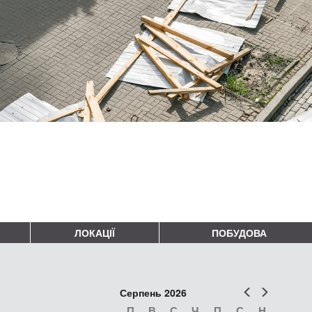
ЛОКАЦІЇ
ПОБУДОВА
Попер
Наст
Серпень 2026
П
В
С
Ч
П
С
Н