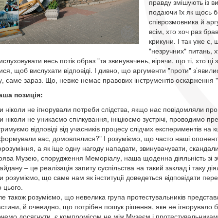
правду змішують із 
подаючи їх як щось б
співрозмовника й арг
всім, хто хоч раз бра
крикуни. І так уже є,
"незручних" питань, 
слуховувати весь потік образ "та звинувачень, вірячи, що ті, хто ці
ися, щоб вислухати відповіді. І дивно, що аргументи "проти" з’явили
у, саме зараз. Що, невже немає правових інструментів оскарження "
аша позиція:
и ніколи не ігнорували потреби слідства, якщо нас повідомляли про
и ніколи не уникаємо спілкування, ініціюємо зустрічі, проводимо пр
римуємо відповіді від учасників процесу слідчих експериментів на к
нформували вас, домовлялися?" І розуміємо, що часто наші опоненти
орозуміння, а як іще одну нагоду нападати, звинувачувати, скандали
оява Музею, спорудження Меморіалу, наша щоденна діяльність зі зб
йдану – це реалізація запиту суспільства на такий заклад і таку дія
и розуміємо, що саме нам як інституції доведеться відповідати пере
 цього.
ле також розуміємо, що невелика група протестувальників представл
астини, й очевидно, що потрібен пошук рішення, яке не ігнорувало 
очемо досягнути, є компромісом не між Музеєм і протестувальниками