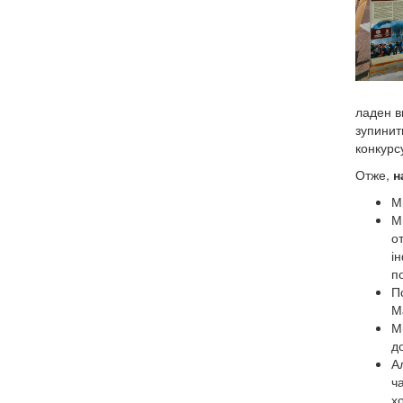
ладен ви
зупинит
конкурс
Отже,
н
М
М
от
і
п
П
Ма
М
до
А
ч
х