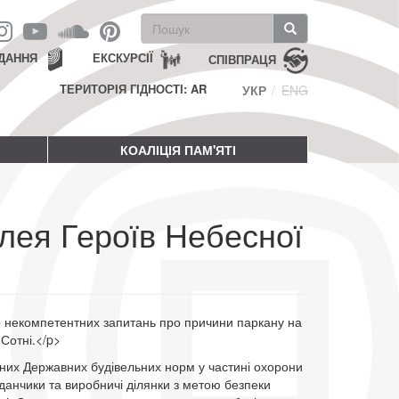
Пошукова
форма
Пошук
ДАННЯ
ЕКСКУРСІЇ
СПІВПРАЦЯ
ТЕРИТОРІЯ ГІДНОСТІ: AR
УКР
ENG
КОАЛІЦІЯ ПАМ'ЯТІ
лея Героїв Небесної
 некомпетентних запитань про причини паркану на
Сотні.</p>
них Державних будівельних норм у частині охорони
йданчики та виробничі ділянки з метою безпеки