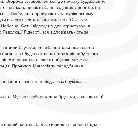
і. Огорожа встановлюється до початку будівельних
вельний майданчик осіб, не задіяних у роботах на
ться. Особи, що перебувають на будівельному
ти в касках і сигнальних жилетах. Оскільки
в Небесної Сотні відведена для користування
Революції Гідності, вся відповідальність за
 частини бруківки, що зібрана та спакована на
організації будівництва на території побутового
 дії. На прохання слідчих побутове містечко
стецтв. Проектом Меморіалу передбачене
іонованого вивезення піддонів із бруківкою.
ність Музею за збереження бруківки, є доконана й
 в нижній частині алеї залишилося провести один