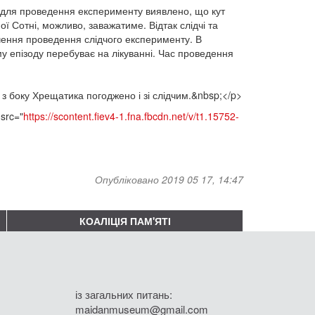
ь для проведення експерименту виявлено, що кут
ї Сотні, можливо, заважатиме. Відтак слідчі та
чення проведення слідчого експерименту. В
му епізоду перебуває на лікуванні. Час проведення
 з боку Хрещатика погоджено і зі слідчим.&nbsp;</p>
src="
https://scontent.fiev4-1.fna.fbcdn.net/v/t1.15752-
Опубліковано 2019 05 17, 14:47
КОАЛІЦІЯ ПАМ'ЯТІ
із загальних питань:
maidanmuseum@gmail.com