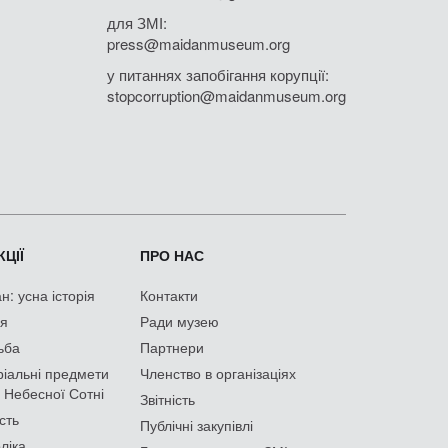
для ЗМІ:
press@maidanmuseum.org
у питаннях запобігання корупції:
stopcorruption@maidanmuseum.org
ЦІЇ
ПРО НАС
: усна історія
Контакти
ія
Ради музею
ьба
Партнери
іальні предмети
Членство в організаціях
 Небесної Сотні
Звітність
сть
Публічні закупівлі
ліка