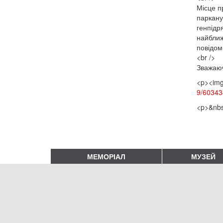
Місце п
паркану
генпідр
найближ
повідом
<br />
Зважаюч
<p><img
9/60343
<p>&nbs
МЕМОРІАЛ
МУЗЕЙ