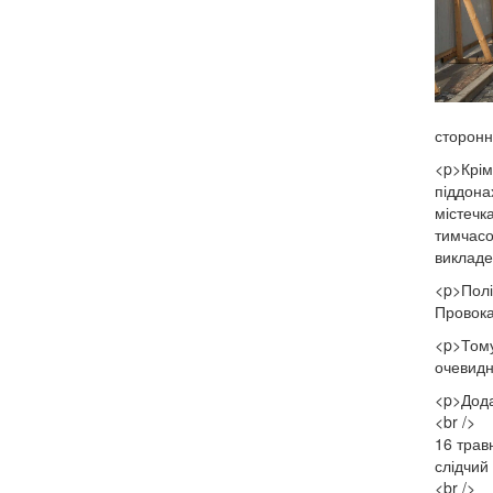
сторонн
<p>Крім
піддона
містечка
тимчасо
викладен
<p>Поліц
Провока
<p>Тому
очевидн
<p>Дода
<br />
16 трав
слідчий
<br />