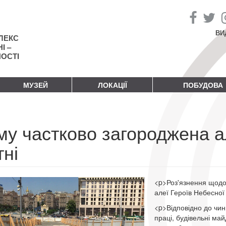
ВИ
ЛЕКС
І –
НОСТІ
МУЗЕЙ
ЛОКАЦІЇ
ПОБУДОВА
му частково загороджена а
ні
<p>Роз'язнення щодо
алеї Героїв Небесної 
<p>Відповідно до чин
праці, будівельні ма