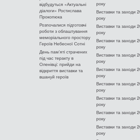
року
відбудуться «Актуальні
діалоги» Ростислава
Виставки та заходи 
Прокопюка
року
Розпочалися підготовчі
Виставки та заходи 
роботи з облаштування
року
меморіального простору
Виставки та заходи 
Героїв Небесної Сотні
року
День памʼяті страчених
Виставки та заходи 
під час теракту в
року
Оленівці: прийди на
Виставки та заходи 
відкриття виставки та
року
вшануй героїв
Виставки та заходи 
року
Виставки та заходи 
року
Виставки та заходи 
року
Виставки та заходи 
року