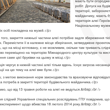
мають бути огороджен
робіт. Допуск на буді
території, забороняє
майданчику, мають бу
територія алеї Герої
Національному музею 
іх осіб покладена на музей.</p>
 того, закриття нижньої частини алеї потрібне задля збереження тієї
х. Перемістити її в належне місце зберігання, затверджене проектом 
, що на місці котловану, є не можливим, окільки там тривають слідчі
во переміщено на територію Міжнародного центру культури та ми
ня саме цієї бруківки на цьому ж місці.</p>
ія чергує в нижній частині алеї тільки вдень. Існує загроза несанкц
ції на цю тему на алеї вже були.</p>
, з метою виконання норм законодавства та враховуючи відповідаль
а потреба в закритті території будівельного майданчика.</p>
мо, що від 13 травня роботи на алеї не ведуться.&nbsp;<br />
ня слідчий Управління спеціальних розслідувань ГПУ повідомив, що
 експеримент щодо вбивства 18 лютого 2014 року.&nbsp;<br />