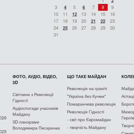
1
2
3
4
5
6
7
8
9
10
11
12
13
14
15
16
17
18
19
20
21
22
23
24
25
26
27
28
29
30
31
ФОТО, АУДІО, ВІДЕО,
ЩО ТАКЕ МАЙДАН
КОЛЕК
3D
Революція на граніті
Майдан
Світлини з Революції
"Україна без Кучми"
Агітац
Гідності
Помаранчева революція
Борот
Аудіоспогади учасників
Революція Гідності
Мемор
Майдану
2026
Героїв
- світ про Євромайдан
3D-панорами
Творчі
- творчість Майдану
Володимира Писаренка
2025
Симво