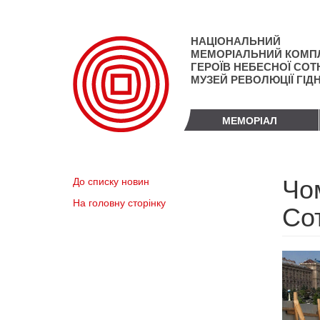
Перейти
до
основного
НАЦІОНАЛЬНИЙ
матеріалу
МЕМОРІАЛЬНИЙ КОМП
ГЕРОЇВ НЕБЕСНОЇ СОТН
МУЗЕЙ РЕВОЛЮЦІЇ ГІД
МЕМОРІАЛ
Чо
До списку новин
На головну сторінку
Сот