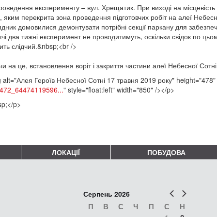
роведення експерименту – вул. Хрещатик. При виході на місцевіст
, яким перекрита зона проведення підготовчих робіт на алеї Небесно
ядник домовилися демонтувати потрібні секції паркану для забезпе
чі два тижні експеримент не проводитимуть, оскільки свідок по цьо
ить слідчий.&nbsp;<br />
и на це, встановлення воріт і закриття частини алеї Небесної Сотні
 alt="Алея Героїв Небесної Сотні 17 травня 2019 року" height="478" 
472_64474119596...
" style="float:left" width="850" /></p>
p;</p>
ЛОКАЦІЇ
ПОБУДОВА
Попер
Наст
Серпень 2026
П
В
С
Ч
П
С
Н