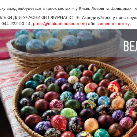
ку захід відбудеться в трьох містах – у Києві, Львові та Заліщиках Т
ІЛЬКИ ДЛЯ УЧАСНИКІВ І ЖУРНАЛІСТІВ. Акредитуйтеся у прес-службі
, 044-222-50-14,
press@maidanmuseum.org
або
заповніть анкету
.