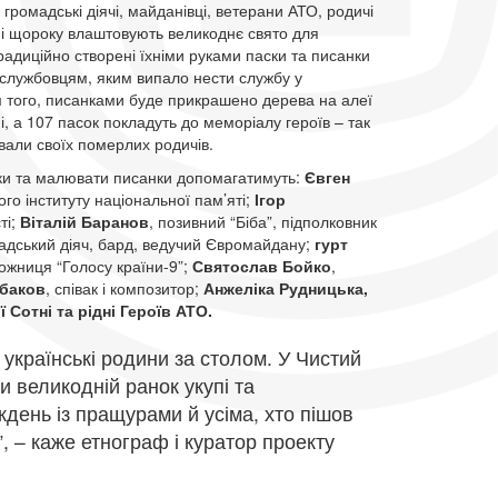
громадські діячі, майданівці, ветерани АТО, родичі
ні щороку влаштовують великоднє свято для
радиційно створені їхніми руками паски та писанки
ослужбовцям, яким випало нести службу у
м того, писанками буде прикрашено дерева на алеї
, а 107 пасок покладуть до меморіалу героїв – так
али своїх померлих родичів.
ски та малювати писанки допомагатимуть:
Євген
ого інституту національної пам’яті;
Ігор
ті;
Віталій Баранов
, позивний “Біба”, підполковник
дський діяч, бард, ведучий Євромайдану;
гурт
можниця “Голосу країни-9”;
Святослав Бойко
,
баков
, співак і композитор;
Анжеліка Рудницька,
ї Сотні та рідні Героїв АТО.
 українські родини за столом. У Чистий
и великодній ранок укупі та
день із пращурами й усіма, хто пішов
”, – каже етнограф і куратор проекту