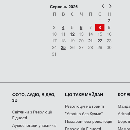
Попер
Наст
Серпень 2026
П
В
С
Ч
П
С
Н
1
2
3
4
5
6
7
8
9
10
11
12
13
14
15
16
17
18
19
20
21
22
23
24
25
26
27
28
29
30
31
ФОТО, АУДІО, ВІДЕО,
ЩО ТАКЕ МАЙДАН
КОЛЕК
3D
Революція на граніті
Майдан
Світлини з Революції
"Україна без Кучми"
Агітац
Гідності
Помаранчева революція
Борот
Аудіоспогади учасників
Революція Гідності
Мемор