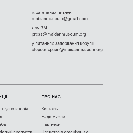
із загальних питань:
maidanmuseum@gmail.com
для ЗМІ:
press@maidanmuseum.org
у питаннях запобігання корупції:
stopcorruption@maidanmuseum.org
ЦІЇ
ПРО НАС
: усна історія
Контакти
ія
Ради музею
ьба
Партнери
іальні предмети
Членство в організаціях