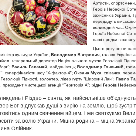
Артисти, спортсмени, 
Героїв Небесної Сот
захисників України. Т
передадуть військов
великодній час. Окрі
Героїв Небесної Сотні
наші предки вшановув
Цього року пекти па
 міністр культури України;
Володимир В’ятрович
, голова Українськ
айло
, генеральний директор Національного музею Революції Гіднос
борг”;
Василь Галамай
, майданівець;
Володимир Гонський,
грома
”
, суперфіналісти шоу "Х-фактор-4";
Оксана Муха
, співачка, пере
 Революції Гідності, волонтер, лідер гурту "Широкий Лан";
Павло Та
, президент мистецької агенції “Територія А”;
рідні Героїв Небесно
ликдень і Різдво – свята, які найсильніше об’єднують
вер Бог відпускав душі з вирію на землю, щоб зустріт
говітись одним свяченим яйцем. І ми святкуємо Велик
асвіти за волю України. Міцна родина – міцна Україна
ина Олійник.