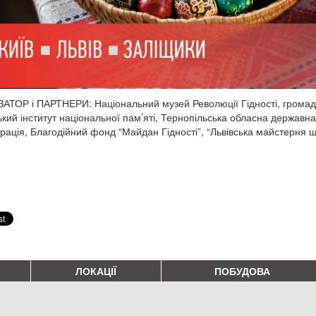
АТОР і ПАРТНЕРИ: Національний музей Революції Гідності, громадсь
ький інститут національної пам’яті, Тернопільська обласна державн
трація, Благодійний фонд “Майдан Гідності”, “Львівська майстерня ш
ЛОКАЦІЇ
ПОБУДОВА