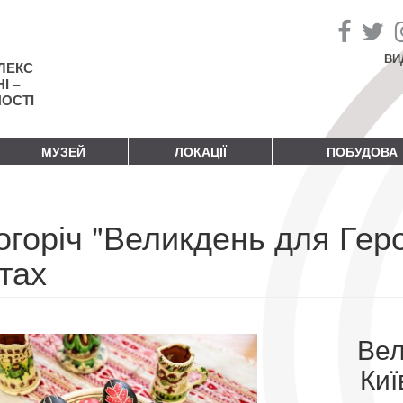
ВИ
ЛЕКС
І –
НОСТІ
МУЗЕЙ
ЛОКАЦІЇ
ПОБУДОВА
горіч "Великдень для Геро
тах
Вел
Киї