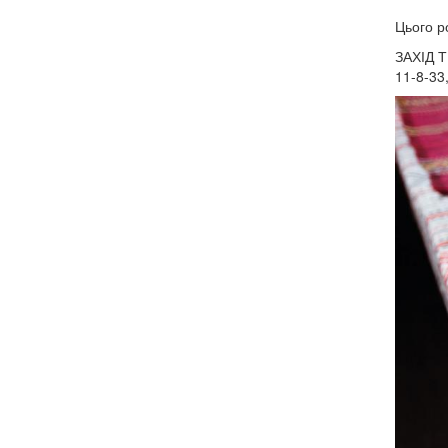
Цього ро
ЗАХІД Т
11-8-33