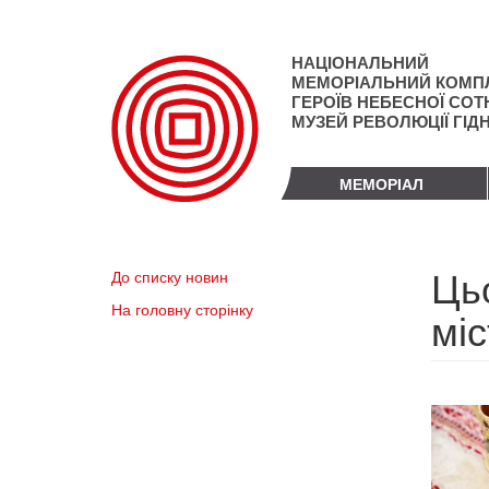
Перейти
до
основного
НАЦІОНАЛЬНИЙ
матеріалу
МЕМОРІАЛЬНИЙ КОМП
ГЕРОЇВ НЕБЕСНОЇ СОТН
МУЗЕЙ РЕВОЛЮЦІЇ ГІД
МЕМОРІАЛ
Цьо
До списку новин
На головну сторінку
міс