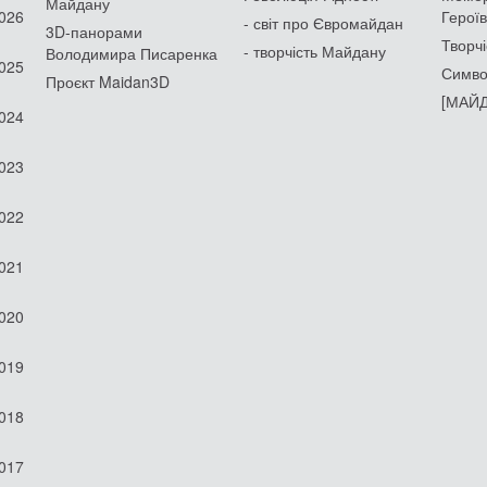
Майдану
2026
Героїв
- світ про Євромайдан
3D-панорами
Творчі
- творчість Майдану
Володимира Писаренка
2025
Симво
Проєкт Maidan3D
[МАЙД
2024
2023
2022
2021
2020
2019
2018
2017