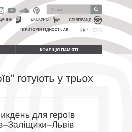
Пошукова
форма
Пошук
ДАННЯ
ЕКСКУРСІЇ
СПІВПРАЦЯ
ТЕРИТОРІЯ ГІДНОСТІ: AR
УКР
ENG
КОАЛІЦІЯ ПАМ'ЯТІ
їв" готують у трьох
икдень для героїв
в–Заліщики–Львів