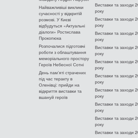
Виставки та заходи 
Найважливіші виклики
року
сучасності у відкритій
Виставки та заходи 
розмові. У Києві
року
відбудуться «Актуальні
діалоги» Ростислава
Виставки та заходи 
Прокопюка
року
Розпочалися підготовчі
Виставки та заходи 
роботи з облаштування
року
меморіального простору
Виставки та заходи 
Героїв Небесної Сотні
року
День памʼяті страчених
Виставки та заходи 
під час теракту в
року
Оленівці: прийди на
Виставки та заходи 
відкриття виставки та
року
вшануй героїв
Виставки та заходи 
року
Виставки та заходи 
року
Виставки та заходи 