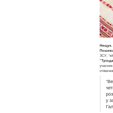
Нищук
,
Пошив
ЗСУ, “кі
“Тріода
учасник
співачка
“Ве
чет
роз
у з
Гал