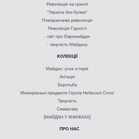
Революція на граніті
"Україна без Кучми"
Помаранчева революція
Революція Гідності
- світ про Євромайдан
- творчість Майдану
КОЛЕКЦІЇ
Майдан: усна історія
Агітація
Боротьба
Меморіальні предмети Героїв Небесної Сотні
Творчість
Символіка
[МАЙДАН У КНИЖКАХ]
ПРО НАС