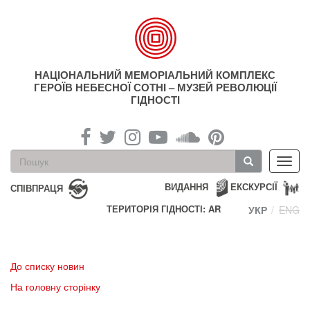
Перейти
до
основного
матеріалу
НАЦІОНАЛЬНИЙ МЕМОРІАЛЬНИЙ КОМПЛЕКС
ГЕРОЇВ НЕБЕСНОЇ СОТНІ – МУЗЕЙ РЕВОЛЮЦІЇ
ГІДНОСТІ
Пошукова
Toggl
форма
navig
Пошук
ВИДАННЯ
ЕКСКУРСІЇ
СПІВПРАЦЯ
ТЕРИТОРІЯ ГІДНОСТІ: AR
УКР
ENG
До списку новин
На головну сторінку