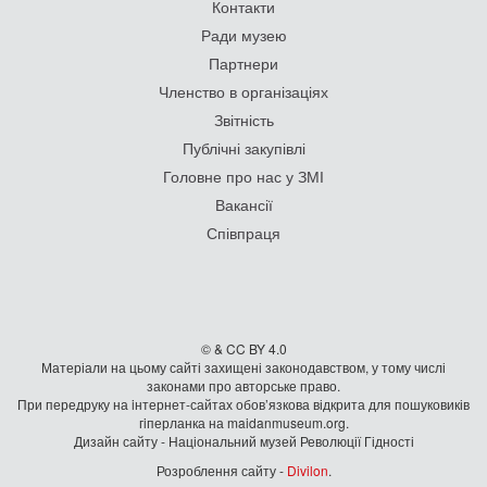
Контакти
Ради музею
Партнери
Членство в організаціях
Звітність
Публічні закупівлі
Головне про нас у ЗМІ
Вакансії
Співпраця
© & CC BY 4.0
Матеріали на цьому сайті захищені законодавством, у тому числі
законами про авторське право.
При передруку на iнтернет-сайтах обов’язкова відкрита для пошуковиків
гiперланка на maidanmuseum.org.
Дизайн сайту - Національний музей Революції Гідності
Розроблення сайту -
Divilon
.