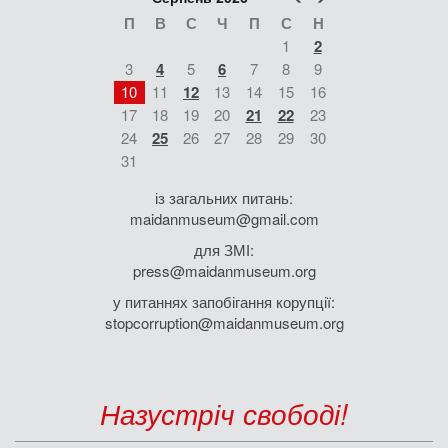
П
В
С
Ч
П
С
Н
1
2
3
4
5
6
7
8
9
10
11
12
13
14
15
16
17
18
19
20
21
22
23
24
25
26
27
28
29
30
31
із загальних питань:
maidanmuseum@gmail.com
для ЗМІ:
press@maidanmuseum.org
у питаннях запобігання корупції:
stopcorruption@maidanmuseum.org
Назустріч свободі!