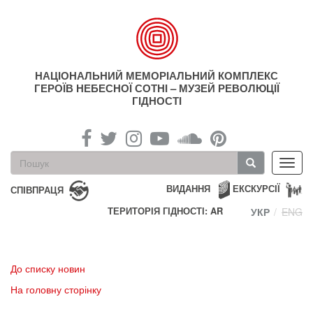
Перейти
до
основного
матеріалу
НАЦІОНАЛЬНИЙ МЕМОРІАЛЬНИЙ КОМПЛЕКС
ГЕРОЇВ НЕБЕСНОЇ СОТНІ – МУЗЕЙ РЕВОЛЮЦІЇ
ГІДНОСТІ
Пошукова
Toggl
форма
navig
Пошук
ВИДАННЯ
ЕКСКУРСІЇ
СПІВПРАЦЯ
ТЕРИТОРІЯ ГІДНОСТІ: AR
УКР
ENG
До списку новин
На головну сторінку