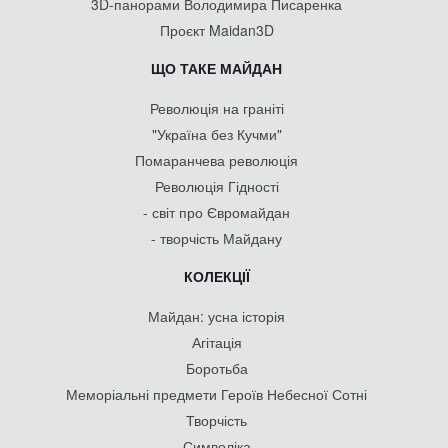
3D-панорами Володимира Писаренка
Проєкт Maidan3D
ЩО ТАКЕ МАЙДАН
Революція на граніті
"Україна без Кучми"
Помаранчева революція
Революція Гідності
- світ про Євромайдан
- творчість Майдану
КОЛЕКЦІЇ
Майдан: усна історія
Агітація
Боротьба
Меморіальні предмети Героїв Небесної Сотні
Творчість
Символіка