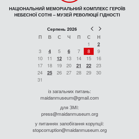
НАЦІОНАЛЬНИЙ МЕМОРІАЛЬНИЙ КОМПЛЕКС ГЕРОЇВ
НЕБЕСНОЇ СОТНІ – МУЗЕЙ РЕВОЛЮЦІЇ ГІДНОСТІ
Попер
Наст
Серпень 2026
П
В
С
Ч
П
С
Н
1
2
3
4
5
6
7
8
9
10
11
12
13
14
15
16
17
18
19
20
21
22
23
24
25
26
27
28
29
30
31
із загальних питань:
maidanmuseum@gmail.com
для ЗМІ:
press@maidanmuseum.org
у питаннях запобігання корупції:
stopcorruption@maidanmuseum.org