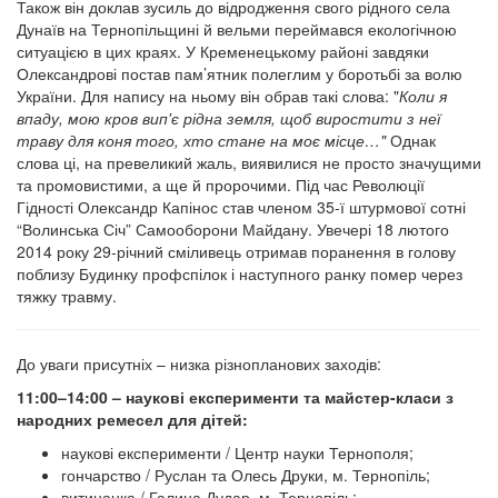
Також він доклав зусиль до відродження свого рідного села
Дунаїв на Тернопільщині й вельми переймався екологічною
ситуацією в цих краях. У Кременецькому районі завдяки
Олександрові постав пам’ятник полеглим у боротьбі за волю
України. Для напису на ньому він обрав такі слова: "
Коли я
впаду, мою кров вип'є рідна земля, щоб виростити з неї
траву для коня того, хто стане на моє місце…"
Однак
слова ці, на превеликий жаль, виявилися не просто значущими
та промовистими, а ще й пророчими. Під час Революції
Гідності Олександр Капінос став членом 35-ї штурмової сотні
“Волинська Січ” Самооборони Майдану. Увечері 18 лютого
2014 року 29-річний сміливець отримав поранення в голову
поблизу Будинку профспілок і наступного ранку помер через
тяжку травму.
До уваги присутніх – низка різнопланових заходів:
11:00–14:00 – наукові експерименти та майстер-класи з
народних ремесел для дітей:
наукові експерименти / Центр науки Тернополя;
гончарство / Руслан та Олесь Друки, м. Тернопіль;
витинанка / Галина Дудар, м. Тернопіль;