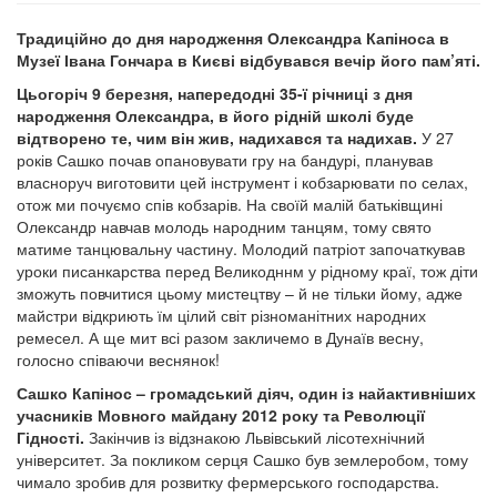
Традиційно до дня народження Олександра Капіноса в
Музеї Івана Гончара в Києві відбувався вечір його пам’яті.
Цьогоріч 9 березня, напередодні 35-ї річниці з дня
народження Олександра, в його рідній школі буде
відтворено те, чим він жив, надихався та надихав.
У 27
років Сашко почав опановувати гру на бандурі, планував
власноруч виготовити цей інструмент і кобзарювати по селах,
отож ми почуємо спів кобзарів. На своїй малій батьківщині
Олександр навчав молодь народним танцям, тому свято
матиме танцювальну частину. Молодий патріот започаткував
уроки писанкарства перед Великодннм у рідному краї, тож діти
зможуть повчитися цьому мистецтву – й не тільки йому, адже
майстри відкриють їм цілий світ різноманітних народних
ремесел. А ще мит всі разом закличемо в Дунаїв весну,
голосно співаючи веснянок!
Сашко Капінос – громадський діяч, один із найактивніших
учасників Мовного майдану 2012 року та Революції
Гідності.
Закінчив із відзнакою Львівський лісотехнічний
університет. За покликом серця Сашко був землеробом, тому
чимало зробив для розвитку фермерського господарства.