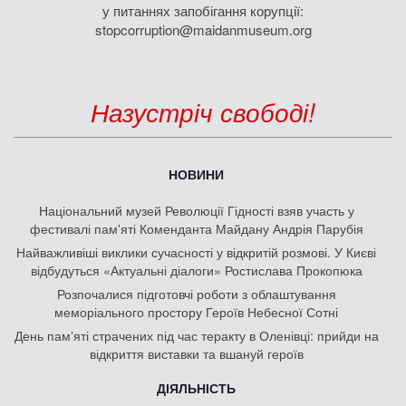
у питаннях запобігання корупції:
stopcorruption@maidanmuseum.org
Назустріч свободі!
НОВИНИ
Національний музей Революції Гідності взяв участь у
фестивалі пам'яті Коменданта Майдану Андрія Парубія
Найважливіші виклики сучасності у відкритій розмові. У Києві
відбудуться «Актуальні діалоги» Ростислава Прокопюка
Розпочалися підготовчі роботи з облаштування
меморіального простору Героїв Небесної Сотні
День памʼяті страчених під час теракту в Оленівці: прийди на
відкриття виставки та вшануй героїв
ДІЯЛЬНІСТЬ