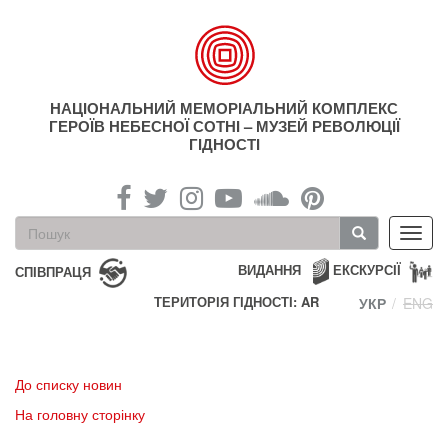
Перейти
до
основного
матеріалу
НАЦІОНАЛЬНИЙ МЕМОРІАЛЬНИЙ КОМПЛЕКС
ГЕРОЇВ НЕБЕСНОЇ СОТНІ – МУЗЕЙ РЕВОЛЮЦІЇ
ГІДНОСТІ
Пошукова
Toggl
форма
navig
Пошук
ВИДАННЯ
ЕКСКУРСІЇ
СПІВПРАЦЯ
ТЕРИТОРІЯ ГІДНОСТІ: AR
УКР
ENG
До списку новин
На головну сторінку