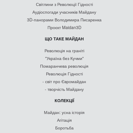
Світлини з Революції Гідності
Аудіоспогади учасників Майдану
3D-панорами Володимира Писаренка
Проєкт Maidan3D
ЩО ТАКЕ МАЙДАН
Революція на граніті
"Україна без Кучми"
Помаранчева революція
Революція Гідності
- світ про Євромайдан
- творчість Майдану
КОЛЕКЦІЇ
Майдан: усна історія
Агітація
Боротьба