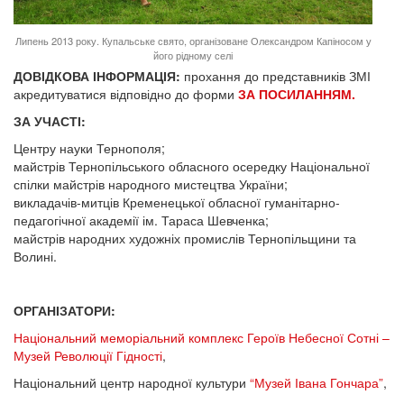
Липень 2013 року. Купальське свято, організоване Олександром Капіносом у
його рідному селі
ДОВІДКОВА ІНФОРМАЦІЯ:
прохання до представників ЗМІ
акредитуватися відповідно до форми
ЗА ПОСИЛАННЯМ.
ЗА УЧАСТІ:
Центру науки Тернополя;
майстрів Тернопільського обласного осередку Національної
спілки майстрів народного мистецтва України;
викладачів-митців Кременецької обласної гуманітарно-
педагогічної академії ім. Тараса Шевченка;
майстрів народних художніх промислів Тернопільщини та
Волині.
ОРГАНІЗАТОРИ:
Національний меморіальний комплекс Героїв Небесної Сотні –
Музей Революції Гідності
,
Національний центр народної культури
“Музей Івана Гончара”
,