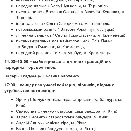
народна лялька / Алла Шушкевич, м. Тернопіль;
писанкарство / Ярослав Осадца та Анжеліка Кунонюк, м.
Тернопіль;
іграшка із сіна / Ольга Закорчемна, м. Тернопіль;
петриківський розпис / Вікторія Романчук, м. Луцьк;
ліплення свищиків / Сергій Томашівський, м. Кременець;
писанка-крапанка для наймолодших / Юлія Янчук
та Богдана Гуменюк, м. Кременець;
народний розпис / Тетяна Балбус, м. Кременець.
14:00–15:00 – майстер-клас із дитячих традиційних
народних ігор, веснянок:
Валерій Гладунець, Сусанна Карпенко.
17:00 – концерт за участі кобзарів, лірників, відомих
українських виконавців:
Ярема Шевчук / колісна ліра, старосвітська бандура, м.
Київ;
Святослав Силенко / старосвітська бандура, м. Київ;
Тарас Силенко / старосвітська бандура, м. Київ;
Андрій Ляшук / колісна ліра, м. Рівне;
Віктор Пашник / бандура, гітара, м. Львів;