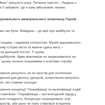
Коко” минулого року. Питання пам’яті... Людина з
 її забувати. Це я кажу військовим: маємо
ціонального меморіального комплексу Героїв
их ми були. Майдани – це мрії про майбутнє та
і націям, і окремим спільнотам. Музей варшавського
иву історію міста та маючи єдину мету –
у на дальший поступ. У цьому
із майбутнім. Адже важливіше не зациклюватися на
цьому питанні показовими є інтуїтивні спроби
вання минулого, не як простір для політичних
йданчик для діалогу, дискусій, осмислення минулого,
, які ставимо сьогодні.
рення концепції "ґлорифікації та музеєфікації подій
історичною. Ґлорифікація – кон’юнктурний підхід у
чили складність. Концепцію напрацювали, але
простір, аби рано чи пізно з’явилася історична