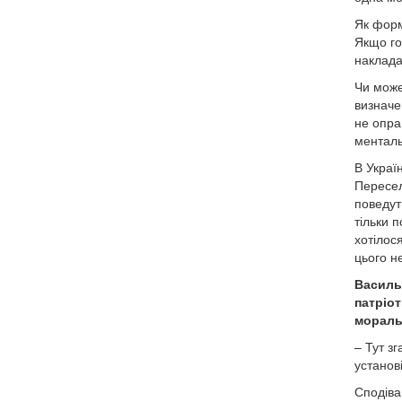
Як форм
Якщо го
наклада
Чи може
визначе
не опра
менталь
В Украї
Пересели
поведуть
тільки 
хотілос
цього н
Василь 
патріо
мораль
– Тут з
установі
Сподіва