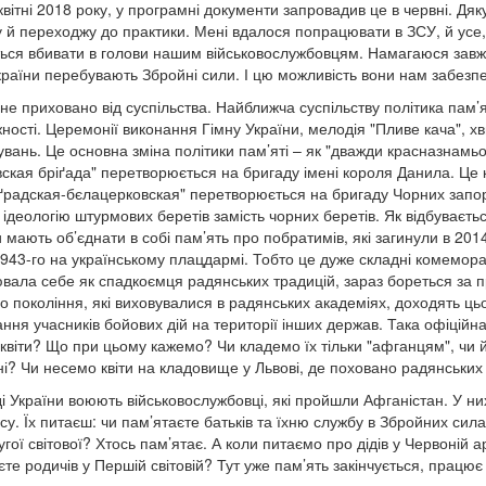
квітні 2018 року, у програмні документи запровадив це в червні. Дя
у й переходжу до практики. Мені вдалося попрацювати в ЗСУ, й усе,
ься вбивати в голови нашим військовослужбовцям. Намагаюся завжди
країни перебувають Збройні сили. І цю можливість вони нам забезпе
не приховано від суспільства. Найближча суспільству політика пам’
ності. Церемонії виконання Гімну України, мелодія "Пливе кача", 
вань. Це основна зміна політики пам’яті – як "дважди красназнам
вская бріґада" перетворюється на бригаду імені короля Данила. Це
ґрадская-бєлацерковская" перетворюється на бригаду Чорних запоро
ідеологію штурмових беретів замість чорних беретів. Як відбуваєть
мають об’єднати в собі пам’ять про побратимів, які загинули в 2014–
1943-го на українському плацдармі. Тобто це дуже складні комеморат
вала себе як спадкоємця радянських традицій, зараз бореться за п
о покоління, які виховувалися в радянських академіях, доходять ць
ння учасників бойових дій на території інших держав. Така офіційн
квіти? Що при цьому кажемо? Чи кладемо їх тільки "афганцям", чи й
і? Чи несемо квіти на кладовище у Львові, де поховано радянських 
і України воюють військовослужбовці, які пройшли Афганістан. У ни
у. Їх питаєш: чи пам’ятаєте батьків та їхню службу в Збройних силах
угої світової? Хтось пам’ятає. А коли питаємо про дідів у Червоній 
те родичів у Першій світовій? Тут уже пам’ять закінчується, працює 