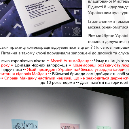
влаштованої Мистець
Гідності й нідерландс
Українським культур
Із заявленими темами
можна ознайомитися
Яке майбутнє Україні
повинен долучатися д
нській практиці комеморації відбуваються в ці дні? Які світові напр
? Питання в такому ключі порушували запрошені до дискусії та слуха
їнська королівська піхота
•
•
Музей Антимайдану •
•
Чому в німців гол
 року
•
•
Бригада Чорних запорожців •
• Комеморації роз’єднують люд
і підручники •
• Який президент України найбільше утвердив історичн
 питання відповів Майдан •
• Військові бригади самі добирають собі ук
•
• Справи Майдану настільки нецікаві, що не знаходиться держекспе
до 13 років тюрми •• Дзвін пам’яті на територі