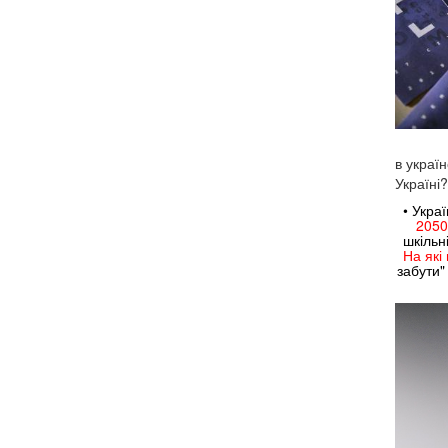
в украї
Україні
• Укра
2050
шкільн
На які
забути" 