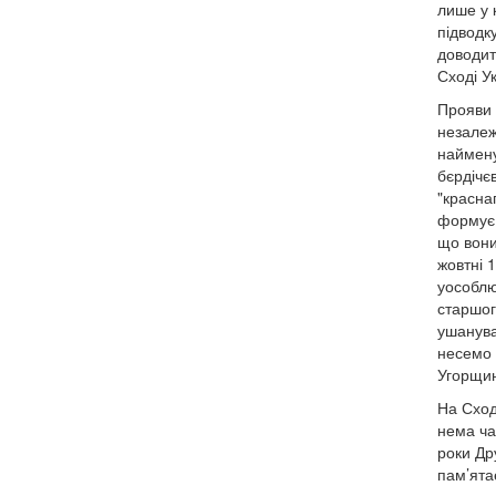
лише у 
підводк
доводит
Сході У
Прояви 
незалеж
наймену
бєрдічє
"красна
формує 
що вони 
жовтні 
уособлю
старшог
ушанува
несемо 
Угорщин
На Сход
нема час
роки Др
пам’ятає