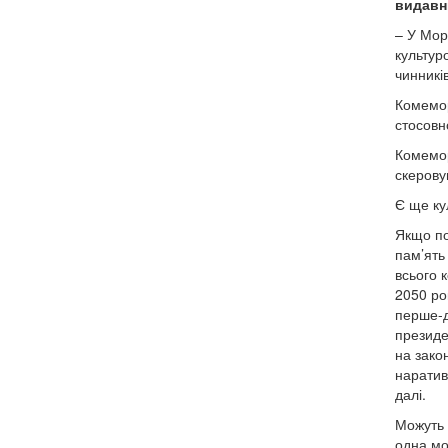
видавн
– У Мор
культур
чинникі
Комемор
стосовн
Комемор
скерову
Є ще ку
Якщо по
пам’ять
всього к
2050 ро
перше-д
президе
на зако
наратив
далі.
Можуть 
одна мо