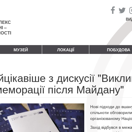
ВИ
ЛЕКС
І –
НОСТІ
МУЗЕЙ
ЛОКАЦІЇ
ПОБУДОВА
цікавіше з дискусії "Викли
меморації після Майдану"
Нові підходи до вшан
спільноти обговорили 
організованому Націо
Захід відбувся в меж