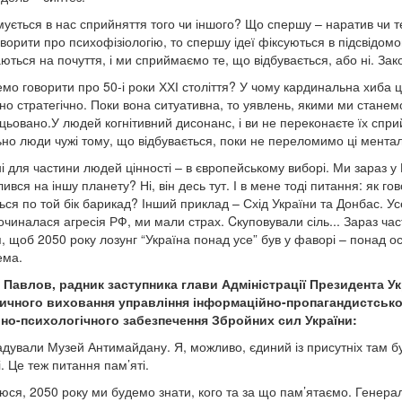
ується в нас сприйняття того чи іншого? Що спершу – наратив чи 
ворити про психофізіологію, то спершу ідеї фіксуються в підсвідом
ються на почуття, і ми сприймаємо те, що відбувається, або ні. За
мо говорити про 50-і роки ХХІ століття? У чому кардинальна хиба ць
но стратегічно. Поки вона ситуативна, то уявлень, якими ми станемо,
цьовано.У людей когнітивний дисонанс, і ви не переконаєте їх спр
но люди чужі тому, що відбувається, поки не переломимо ці ментал
ні для частини людей цінності – в європейському виборі. Ми зараз 
вся на іншу планету? Ні, він десь тут. І в мене тоді питання: як го
ся по той бік барикад? Інший приклад – Схід України та Донбас. Усе 
починалася агресія РФ, ми мали страх. Cкуповували сіль... Зараз час
я, щоб 2050 року лозунг “Україна понад усе” був у фаворі – понад ос
ема.
Павлов, радник заступника глави Адміністрації Президента Укр
тичного виховання управління інформаційно-пропагандистсько
но-психологічного забезпечення Збройних сил України:
гадували Музей Антимайдану. Я, можливо, єдиний із присутніх там бу
. Це теж питання пам’яті.
юся, 2050 року ми будемо знати, кого та за що пам’ятаємо. Генерал