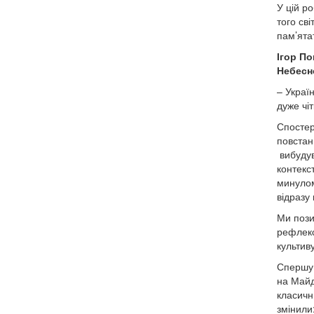
У цій р
того св
пам’ятат
Ігор П
Небесно
– Украї
дуже чіт
Спостер
повстан
вибудув
контекс
минулом
відразу
Ми пози
рефлекс
культив
Спершу 
на Майд
класичн
змінили: