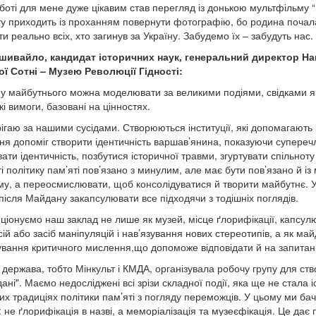
оботі для мене дуже цікавим став перегляд із донькою мультфільму “
іту приходить із проханням повернути фотографію, бо родина почала
и реально всіх, хто загинув за Україну. Забудемо їх – забудуть нас.
ошивайло,
кандидат історичних наук, генеральний директор На
ї Сотні – Музею Революції Гідності:
ну майбутнього можна моделювати за великими подіями, свідками як
кі вимоги, базовані на цінностях.
ігаю за нашими сусідами. Створюються інституції, які допомагають 
ня допоміг створити ідентичність варшав’янина, показуючи суперечл
ати ідентичність, позбутися історичної травми, згуртувати спільнот
ті політику пам’яті пов’язано з минулим, але має бути пов’язано й 
у, а переосмислювати, щоб консолідуватися й творити майбутнє. У 
 після Майдану закапсулювати все підходячи з тодішніх поглядів.
ціонуємо наш заклад не лише як музей, місце ґлорифікації, капсулю
ій або засіб маніпуляцій і нав’язування нових стереотипів, а як ма
ування критичного мислення,що допоможе відповідати й на запитання
держава, тобто Мінкульт і КМДА, організувала робочу групу для ство
ані". Маємо недосліджені всі зрізи складної події, яка ще не стала 
их традиціях політики пам’яті з погляду переможців. У цьому ми ба
 не ґлорифікація в назві, а меморіалізація та музеєфікація. Це дає 