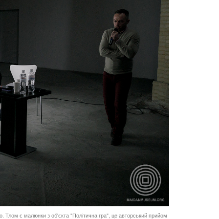
. Тлом є малюнки з об'єкта "Політична гра", це авторський прийом