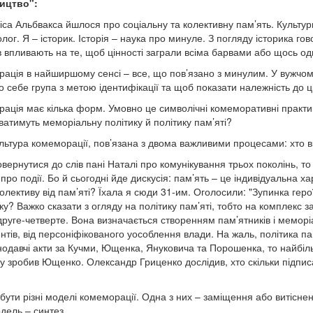
ицтво":
іса Альбвакса йшлося про соціальну та колективну пам’ять. Культу
олог. Я – історик. Історія – наука про минуле. З погляду історика г
в впливають на те, щоб цінності заграли всіма барвами або щось одн
ація в найширшому сенсі – все, що пов’язано з минулим. У вужчом
о себе група з метою ідентифікації та щоб показати належність до ці
ація має кілька форм. Умовно це символічні комеморативні практики
ватимуть меморіальну політику й політику пам’яті?
льтура комеморації, пов’язана з двома важливими процесами: хто вкл
вернутися до слів пані Наталі про комунікування трьох поколінь, то
 про події. Бо й сьогодні йде дискусія: пам’ять – це індивідуальна
олективу від пам’яті? Їхала я сюди 31-им. Оголосили: "Зупинка герої
ку? Важко сказати з огляду на політику пам’яті, тобто на комплекс 
руге-четверте. Вона визначається створенням пам’ятників і меморіал
нтів, від персоніфікованого уособлення влади. На жаль, політика п
нодавчі акти за Кучми, Ющенка, Януковича та Порошенка, то найбіль
у зробив Ющенко. Олександр Гриценко дослідив, хто скільки підписа
бути різні моделі комеморації. Одна з них – заміщення або витіснен
дель – синтез.