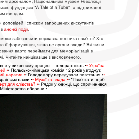
ким арсеналом, Національним музеєм Революції
ькою фундацією "A Tale of a Tube" та підтриманої
ним фондом.
 доповідей і списком запрошених дискутантів
 в
анонсі події
.
 може забезпечити державна політика пам'яті? Хто
о її формування, якщо не органи влади? Які зміни
ацювання варто переймати для меморіалізації в
чі. Читайте найцікавіше з висловленого.
овне у виховному процесі – толерантність •
•
Україна
ей •
• Польсько-німецька комісія 12 років узгоджує
ий наратив •
• Голодомору передували повстання •
•
раїнські назви •
• Музеї та влада •
• "Пам’ятати, щоб
рт для слідства? •
• Рядок у книжці, що спричинився
ї Міністерства оборони •