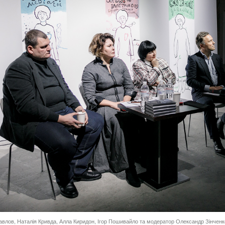
влов, Наталія Кривда, Алла Киридон, Ігор Пошивайло та модератор Олександр Зінченко