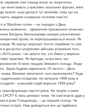
кую чарівним пані переді мною за теоретичну
 що вони кажуть у красивих загальних фразах, мені
 казати: наші дискусії тут можливі, тому що на
чують завдяки існуванню політики пам’яті.
яті в Збройних силах – на парадах у День
хвилина мовчання... Церемонія присвоєння почесних
ьонная Баґдана Хмєльніцкава самара-ульяновская-
 конкретний прояв, як перепрошивається мозок. Як
жців. Як корпус морської піхоти сприймає та сам
ся в десантно-штурмових військах розуміння того,
2016 роках, і не забути тих, хто бився у вересні-
ивні практики. Як бригада, котра весь час
рисвоєння їй імені лицарів Зимового походу. Люди
ого. Зараз будемо відзначати 15 лютого – День
а назва. Виникає запитання: кого вшановуємо? Куди
 радянським солдатам, які загинули 1956 року в
солдатів – учасників подій вересня 1939 року?
х трансформація пам’яті різна. На теорію з ними
 СРСР? Є якісь репе́рні точки. Чи пам’ятаєте дідів у
армії в роки Голодомору, – це перший ступор. Чи
тільки історія. Нам доводиться все це підіймати.