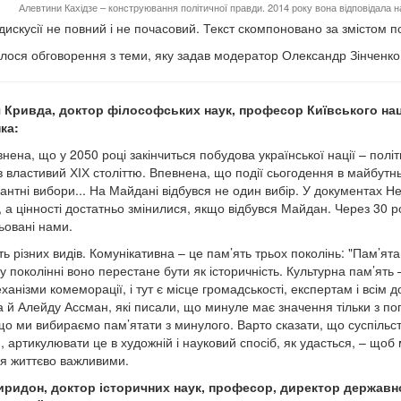
Алевтини Кахідзе – конструювання політичної правди. 2014 року вона відповідала н
дискусії не повний і не почасовий. Текст скомпоновано за змістом 
лося обговорення з теми, яку задав модератор Олександр Зінченко, 
я Кривда, доктор філософських наук, професор Київського нац
ка:
нена, що у 2050 році закінчиться побудова української нації – політ
в властивий ХІХ століттю. Впевнена, що події сьогодення в майбутн
іантні вибори... На Майдані відбувся не один вибір. У документах Н
і, а цінності достатньо змінилися, якщо відбувся Майдан. Через 30 р
ьовані нами.
ть різних видів. Комунікативна – це пам’ять трьох поколінь: "Пам’
у поколінні воно перестане бути як історичність. Культурна пам’ят
ханізми комеморації, і тут є місце громадськості, експертам і всім 
 й Алейду Ассман, які писали, що минуле має значення тільки з погл
що ми вибираємо пам’ятати з минулого. Варто сказати, що суспільст
, артикулювати це в художній і науковий спосіб, як удасться, – щоб 
я життєво важливими.
иридон, доктор історичних наук, професор, директор державн