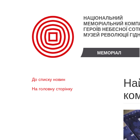
Перейти
до
основного
НАЦІОНАЛЬНИЙ
матеріалу
МЕМОРІАЛЬНИЙ КОМП
ГЕРОЇВ НЕБЕСНОЇ СОТН
МУЗЕЙ РЕВОЛЮЦІЇ ГІД
МЕМОРІАЛ
Най
До списку новин
На головну сторінку
ко