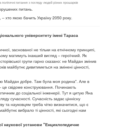
а політичні питання з погляду людей різних прошарків
порушених питань.
– хто якою бачить Україну 2050 року.
іонального університету імені Тараса
ичної, заснованої не тільки на етнічному принципі,
ьому матимуть інакший вигляд – героїчний. Як
есторівської групи гарно сказано: не Майдан змінив
оків майбутнє дивитиметься на змінені цінності,
ятаю Майдан добре. Там була моя родина". Але в
ь – це свідоме конструювання. Починають
дотичним до соціальної інженерії. Тут я цитую Яна
яду сучасності. Сучасність задає ціннісну
ву та науковцям треба чітко визначитися, що є
майбутнє вибрало ті цінності, які сьогодні нам
ої наукової установи "Енциклопедичне