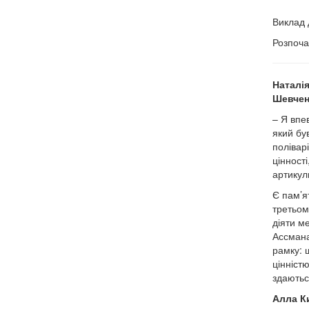
Виклад 
Розпоча
Наталі
Шевчен
– Я впев
який бу
полівар
цінност
артикул
Є пам’я
третьом
діяти ме
Ассмана
рамку: 
цінністю
здаютьс
Алла К