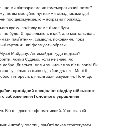
те, що ми відтворюємо як комеморативний потяг?
ому, потім емоційно-чуттєвими складниками ідеї
кони про декомунізацію – яскравий приклад.
ого кроку: політику пам’яті має бути
 не буде. Є правильність в ідеї, але ментальність
иймати пам’ятники, символи, поховання, поки
ьні картинки, які формують образи.
у Музеї Майдану. Антимайдан куди подівся?
ворити, якими будемо, коли не знаю, як
добре. Дивіться, як ми змінилися за п'ять років! Як
тина суспільства живе від війни далеко. Мені б
обисті інтереси, ціннісні заангажування. Поки що
аїни, провідний спеціаліст відділу військово-
го забезпечення Головного управління
в. Він є – доволі інформативний. У державній
ьний штаб у політиці пам’яті почав стратегувати