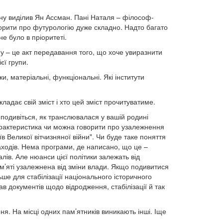
рну виділив Ян Ассман. Пані Наталя – філософ-
оворити про футурологію дуже складно. Надто багато
е було в пріоритеті.
у – це акт передавання того, що хоче увиразнити
єї групи.
, матеріальні, функціональні. Які інститути
адає свій зміст і хто цей зміст прочитуватиме.
 подивіться, як транслювалася у вашій родині
 характеристика чи можна говорити про узалежнення
в Великої вітчизняної війни". Чи буде таке поняття
заходів. Нема програми, де написано, що це –
ів. Але нюанси цієї політики залежать від
ам’яті узалежнена від зміни влади. Якщо подивитися
ше для стабілізації національного історичного
в документів щодо відродження, стабілізації й так
ня. На місці одних пам’ятників виникають інші. Іще