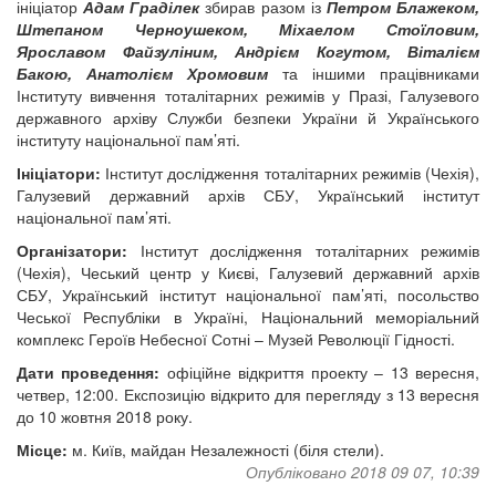
ініціатор
Адам Граділек
збирав разом із
Петром Блажеком,
Штепаном Черноушеком, Міхаелом Стоїловим,
Ярославом Файзуліним, Андрієм Когутом, Віталієм
Бакою, Анатолієм Хромовим
та іншими працівниками
Інституту вивчення тоталітарних режимів у Празі, Галузевого
державного архіву Служби безпеки України й Українського
інституту національної пам’яті.
Ініціатори:
Інститут дослідження тоталітарних режимів (Чехія),
Галузевий державний архів СБУ, Український інститут
національної пам’яті.
Організатори:
Інститут дослідження тоталітарних режимів
(Чехія), Чеський центр у Києві, Галузевий державний архів
СБУ, Український інститут національної пам’яті, посольство
Чеської Республіки в Україні, Національний меморіальний
комплекс Героїв Небесної Сотні – Музей Революції Гідності.
Дати проведення:
офіційне відкриття проекту – 13 вересня,
четвер, 12:00. Експозицію відкрито для перегляду з 13 вересня
до 10 жовтня 2018 року.
Місце:
м. Київ, майдан Незалежності (біля стели).
Опубліковано 2018 09 07, 10:39