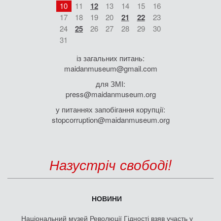
10
11
12
13
14
15
16
17
18
19
20
21
22
23
24
25
26
27
28
29
30
31
із загальних питань:
maidanmuseum@gmail.com
для ЗМІ:
press@maidanmuseum.org
у питаннях запобігання корупції:
stopcorruption@maidanmuseum.org
Назустріч свободі!
НОВИНИ
Національний музей Революції Гідності взяв участь у