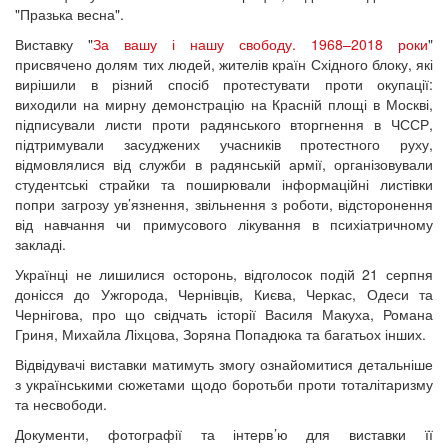
"Празька весна".
Виставку "
За вашу і нашу свободу. 1968–2018 роки
"
присвячено долям тих людей, жителів країн Східного блоку, які
вирішили в різний спосіб протестувати проти окупації:
виходили на мирну демонстрацію на Красній площі в Москві,
підписували листи проти радянського вторгнення в ЧССР,
підтримували засуджених учасників протестного руху,
відмовлялися від служби в радянській армії, організовували
студентські страйки та поширювали інформаційні листівки
попри загрозу ув’язнення, звільнення з роботи, відсторонення
від навчання чи примусового лікування в психіатричному
закладі.
Українці не лишилися осторонь, відголосок подій 21 серпня
донісся до Ужгорода, Чернівців, Києва, Черкас, Одеси та
Чернігова, про що свідчать історії Василя Макуха, Романа
Гриня, Михайла Ліхцова, Зоряна Попадюка та багатьох інших.
Відвідувачі виставки матимуть змогу ознайомитися детальніше
з українськими сюжетами щодо боротьби проти тоталітаризму
та несвободи.
Документи, фотографії та інтерв’ю для виставки її