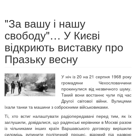
"За вашу і нашу
свободу"… У Києві
відкриють виставку про
Празьку весну
У ніч із 20 на 21 серпня 1968 року
громадяни Чехословаччини
прокинулися від незвичного шуму.
Такий вони востаннє чули під час
Другої світової війни. Вулицями
їхали танки та машини з озброєними військовиками.
Ті, хто встиг налаштувати радіопередавачі перед тим, як їх
заглушили, довідалися, що радянські керівники в Москві разом
із чільниками інших країн Варшавського договору вирішили
силоміць зупинити політичний процес, відомий під назвою