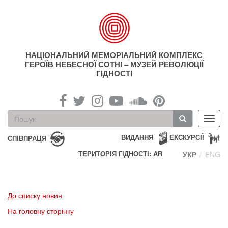
Перейти
до
основного
матеріалу
НАЦІОНАЛЬНИЙ МЕМОРІАЛЬНИЙ КОМПЛЕКС
ГЕРОЇВ НЕБЕСНОЇ СОТНІ – МУЗЕЙ РЕВОЛЮЦІЇ
ГІДНОСТІ
Пошукова
Toggl
форма
navig
Пошук
ВИДАННЯ
ЕКСКУРСІЇ
СПІВПРАЦЯ
ТЕРИТОРІЯ ГІДНОСТІ: AR
УКР
ENG
До списку новин
На головну сторінку