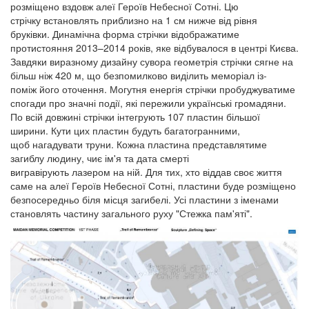
розміщено вздовж алеї Героїв Небесної Сотні. Цю
стрічку встановлять приблизно на 1 см нижче від рівня
бруківки. Динамічна форма стрічки відображатиме
протистояння 2013–2014 років, яке відбувалося в центрі Києва.
Завдяки виразному дизайну сувора геометрія стрічки сягне на
більш ніж 420 м, що безпомилково виділить меморіал із-
поміж його оточення. Могутня енергія стрічки пробуджуватиме
спогади про значні події, які пережили українські громадяни.
По всій довжині стрічки інтегрують 107 пластин більшої
ширини. Кути цих пластин будуть багатогранними,
щоб нагадувати труни. Кожна пластина представлятиме
загиблу людину, чиє ім'я та дата смерті
вигравірують лазером на ній. Для тих, хто віддав своє життя
саме на алеї Героїв Небесної Сотні, пластини буде розміщено
безпосередньо біля місця загибелі. Усі пластини з іменами
становлять частину загального руху "Стежка пам'яті".