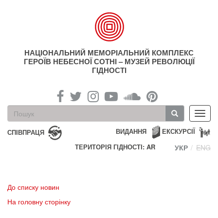
Перейти
до
основного
матеріалу
НАЦІОНАЛЬНИЙ МЕМОРІАЛЬНИЙ КОМПЛЕКС
ГЕРОЇВ НЕБЕСНОЇ СОТНІ – МУЗЕЙ РЕВОЛЮЦІЇ
ГІДНОСТІ
Пошукова
Toggl
форма
navig
Пошук
ВИДАННЯ
ЕКСКУРСІЇ
СПІВПРАЦЯ
ТЕРИТОРІЯ ГІДНОСТІ: AR
УКР
ENG
До списку новин
На головну сторінку