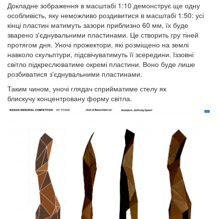
Докладне зображення в масштабі 1:10 демонструє ще одну
особливість, яку неможливо роздивитися в масштабі 1:50: усі
кінці пластин матимуть зазори приблизно 60 мм, їх буде
зварено з'єднувальними пластинами. Це створить гру тіней
протягом дня. Уночі прожектори, які розміщено на землі
навколо скульптури, підсвічуватимуть її зсередини. Іззовні
світло підкреслюватиме окремі пластини. Воно буде лише
розбиватися з'єднувальними пластинами.
Таким чином, уночі глядач сприйматиме стелу як
блискучу концентровану форму світла.