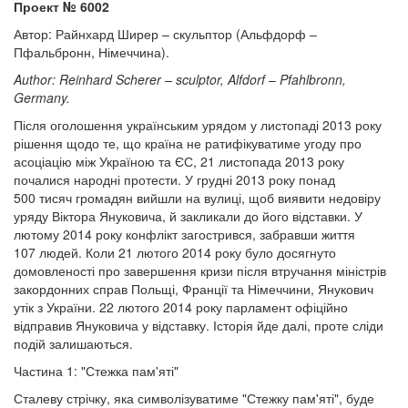
Проект № 6002
Автор: Райнхард Ширер – скульптор (Альфдорф –
Пфальбронн, Німеччина).
Author: Reinhard
Scherer – sculptor
, Alfdorf
–
Pfahlbronn,
Germany.
Після оголошення українським урядом у листопаді 2013 року
рішення щодо те, що країна не ратифікуватиме угоду про
асоціацію між Україною та ЄС, 21 листопада 2013 року
почалися народні протести. У грудні 2013 року понад
500 тисяч громадян вийшли на вулиці, щоб виявити недовіру
уряду Віктора Януковича, й закликали до його відставки. У
лютому 2014 року конфлікт загострився, забравши життя
107 людей. Коли 21 лютого 2014 року було досягнуто
домовленості про завершення кризи після втручання міністрів
закордонних справ Польщі, Франції та Німеччини, Янукович
утік з України. 22 лютого 2014 року парламент офіційно
відправив Януковича у відставку. Історія йде далі, проте сліди
подій залишаються.
Частина 1: "Стежка пам'яті"
Сталеву стрічку, яка символізуватиме "Стежку пам'яті", буде