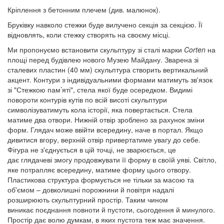
Кріплення з бетонним плечем (див. малюнок).
Бруківку навколо стежки буде вилучено секція за секцією. Її
відновлять, коли стежку створять на своєму місці.
Ми пропонуємо встановити скульптуру зі сталі марки
Corten
на
площі перед будівлею нового Музею Майдану. Зварена зі
сталевих пластин (40 мм) скульптура створить вертикальний
акцент. Контури з індивідуальними формами матимуть зв'язок
зі "Стежкою пам’яті", стела якої буде осередком. Видимі
повороти контурів кутів по всій висоті скульптури
символізуватимуть кола історії, яка повертається. Стела
матиме два отвори. Нижній отвір зроблено за рахунок зміни
форм. Глядач може ввійти всередину, наче в портал. Якщо
дивитися вгору, верхній отвір привертатиме увагу до себе.
Фігура не з'єднується в цій точці, не зварюється, це
дає глядачеві змогу продовжувати її форму в своїй уяві. Світло,
яке потрапляє всередину, матиме форму цього отвору.
Пластикова структура формується не тільки за масою та
об'ємом – довколишні порожнини й повітря надалі
розширюють скульптурний простір. Таким чином
виникає поєднання повноти й пустоти, сьогодення й минулого.
Простір дає волю думкам, в яких пустота теж має значення.