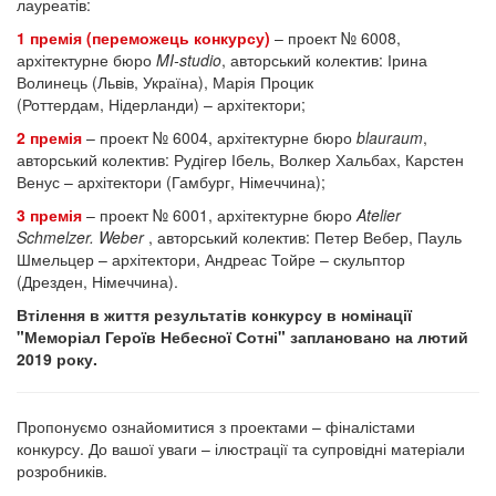
лауреатів:
1 премія (переможець конкурсу)
– проект № 6008,
архітектурне бюро
MI-studio
, авторський колектив: Ірина
Волинець (Львів, Україна), Марія Процик
(Роттердам, Нідерланди) – архітектори;
2 премія
– проект № 6004, архітектурне бюро
blauraum
,
авторський колектив: Рудігер Ібель, Волкер Хальбах, Карстен
Венус – архітектори (Гамбург, Німеччина);
3 премія
– проект № 6001, архітектурне бюро
Atelier
Schmelzer. Weber
, авторський колектив: Петер Вебер, Пауль
Шмельцер – архітектори, Андреас Тойре – скульптор
(Дрезден, Німеччина).
Втілення в життя результатів конкурсу в номінації
"Меморіал Героїв Небесної Сотні" заплановано на лютий
2019 року.
Пропонуємо ознайомитися з проектами – фіналістами
конкурсу. До вашої уваги – ілюстрації та супровідні матеріали
розробників.