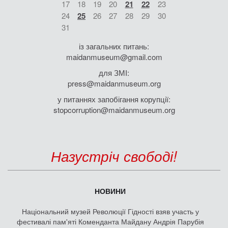
17
18
19
20
21
22
23
24
25
26
27
28
29
30
31
із загальних питань:
maidanmuseum@gmail.com
для ЗМІ:
press@maidanmuseum.org
у питаннях запобігання корупції:
stopcorruption@maidanmuseum.org
Назустріч свободі!
НОВИНИ
Національний музей Революції Гідності взяв участь у
фестивалі пам'яті Коменданта Майдану Андрія Парубія