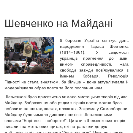
Шевченко на Майдані
9 березня Україна святкує день
народження Тараса Шевченка
(1814–1861). У свідомості
українців прагнення до змін,
вимоги справедливості, жага
свободи завжди пов’язувалися з
іменем Кобзаря. Революція
Гідності не стала винятком, ба більше – вона актуалізувала й
модернізувала образ поета та його послання нам.
Шевченкові було присвячено чимало мистецьких творів під час
Майдану. Зображення або рядки з віршів поета можна було
побачити на щитах, касках, плакатах. Зокрема у Самооборони
Майдану було чимало диктових щитів із Шевченковими
словами “Борітеся – поборете!”. Цитати з Шевченкових творів
писали і на металевих щитах, які потрапляли до рук
майданівців під час сутичок з “беркутівцями”. Чимало з щитів