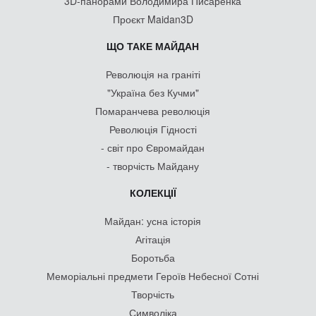
3D-панорами Володимира Писаренка
Проєкт Maidan3D
ЩО ТАКЕ МАЙДАН
Революція на граніті
"Україна без Кучми"
Помаранчева революція
Революція Гідності
- світ про Євромайдан
- творчість Майдану
КОЛЕКЦІЇ
Майдан: усна історія
Агітація
Боротьба
Меморіальні предмети Героїв Небесної Сотні
Творчість
Символіка