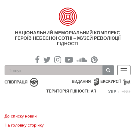
Перейти
до
основного
матеріалу
НАЦІОНАЛЬНИЙ МЕМОРІАЛЬНИЙ КОМПЛЕКС
ГЕРОЇВ НЕБЕСНОЇ СОТНІ – МУЗЕЙ РЕВОЛЮЦІЇ
ГІДНОСТІ
Пошукова
Toggl
форма
navig
Пошук
ВИДАННЯ
ЕКСКУРСІЇ
СПІВПРАЦЯ
ТЕРИТОРІЯ ГІДНОСТІ: AR
УКР
ENG
До списку новин
На головну сторінку