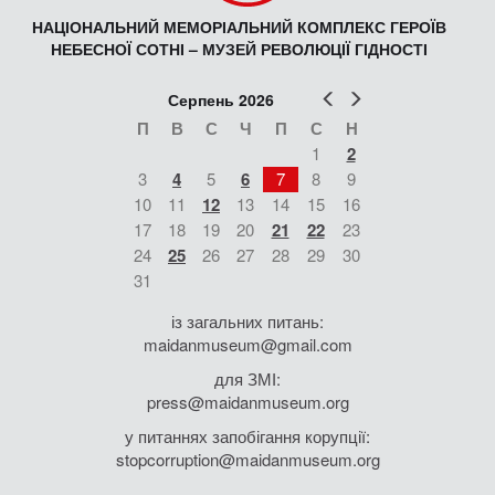
НАЦІОНАЛЬНИЙ МЕМОРІАЛЬНИЙ КОМПЛЕКС ГЕРОЇВ
НЕБЕСНОЇ СОТНІ – МУЗЕЙ РЕВОЛЮЦІЇ ГІДНОСТІ
Попер
Наст
Серпень 2026
П
В
С
Ч
П
С
Н
1
2
3
4
5
6
7
8
9
10
11
12
13
14
15
16
17
18
19
20
21
22
23
24
25
26
27
28
29
30
31
із загальних питань:
maidanmuseum@gmail.com
для ЗМІ:
press@maidanmuseum.org
у питаннях запобігання корупції:
stopcorruption@maidanmuseum.org