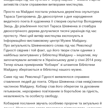
активістів стали справжніми витворами мистецтва.
Просто на Майдані постала унікальна дерев’яна скульптура
Тараса Григоровича. До двохсотріччя з дня народження
видатного поета й художника її створив скульптор Володимир
Заєць. До різьблення постаті Тараса Шевченка зі стовбура
двохсотрічного дерева долучилися тисячі українців під час
протесту. Нині цей витвір мистецтва експонують в
Інформаційно-виставковому центрі Музею Майдану.
Про актуальність Шевченкового слова під час Революції
Гідності свідчив і той факт, що його твори стали одними з
найбільш запитуваних у Бібліотеці Майдану – ініціативі, яку
започаткували активісти в Українському домі у січні 2014 року.
Тепер кілька примірників “Кобзаря” зі штампом Бібліотеки
Майдану зберігаються в бібліотеці нашого музею.
Саме під час Революції Гідності виявлялося справжнє
ставлення людей до поета. Образ Шевченка став невід’ємною
частиною Майдану. Кобзар став його оберегом та духовним
гетьманом, нерозривно пов'язаним із боротьбою за гідність,
незалежність та особисту свободу.
Кобзареві послання звучать особливо пророче та актуально й
донині, Шевченкове слово продовжує підтримувати, надихати