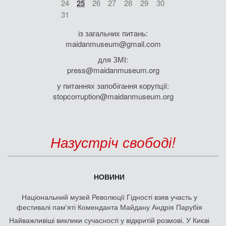
24
25
26
27
28
29
30
31
із загальних питань:
maidanmuseum@gmail.com
для ЗМІ:
press@maidanmuseum.org
у питаннях запобігання корупції:
stopcorruption@maidanmuseum.org
Назустріч свободі!
НОВИНИ
Національний музей Революції Гідності взяв участь у
фестивалі пам'яті Коменданта Майдану Андрія Парубія
Найважливіші виклики сучасності у відкритій розмові. У Києві