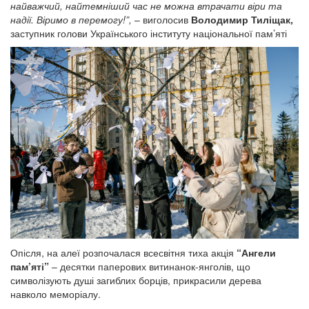
найважчий, найтемніший час не можна втрачати віри та
надії. Віримо в перемогу!”,
– виголосив
Володимир Тиліщак,
заступник голови Українського інституту національної пам’яті
Опісля, на алеї розпочалася всесвітня тиха акція
“Ангели
пам’яті”
– десятки паперових витинанок-янголів, що
символізують душі загиблих борців, прикрасили дерева
навколо меморіалу.