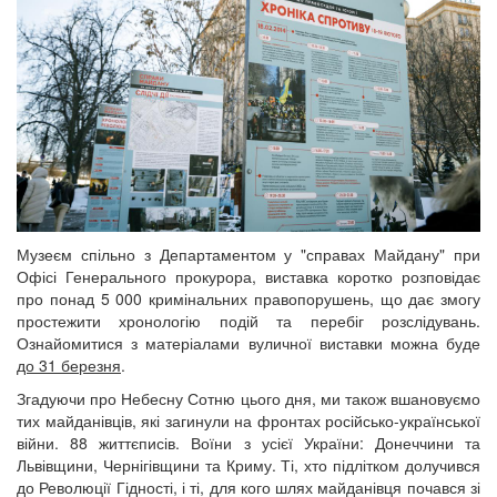
Музеєм спільно з Департаментом у "справах Майдану" при
Офісі Генерального прокурора, виставка коротко розповідає
про понад 5 000 кримінальних правопорушень, що дає змогу
простежити хронологію подій та перебіг розслідувань.
Ознайомитися з матеріалами вуличної виставки можна буде
до 31 березня
.
Згадуючи про Небесну Сотню цього дня, ми також вшановуємо
тих майданівців, які загинули на фронтах російсько-української
війни. 88 життєписів. Воїни з усієї України: Донеччини та
Львівщини, Чернігівщини та Криму. Ті, хто підлітком долучився
до Революції Гідності, і ті, для кого шлях майданівця почався зі