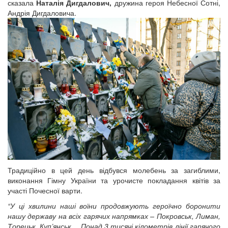
сказала
Наталія Дигдалович,
дружина героя Небесної Сотні,
Андрія Дигдаловича.
Традиційно в цей день відбувся молебень за загиблими,
виконання Гімну України та урочисте покладання квітів за
участі Почесної варти.
“У ці хвилини наші воїни продовжують героїчно боронити
нашу державу на всіх гарячих напрямках – Покровськ, Лиман,
Торецьк, Куп’янськ… Понад 3 тисячі кілометрів лінії гарячого