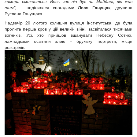
камера смикається. Весь час він був на Майдані, він жив
тим”,
– поділилася спогадами
Леся Ганущак,
дружина
Руслана Ганущака.
Надвечір 20 лютого колишня вулиця Інститутська, де була
пролита перша кров у цій великій війні, засвітилася тисячами
вогників. Усі, хто прийшов вшанувати Небесну Сотню,
лампадками освітили алею – бруківку, портрети, місця
розстрілів.