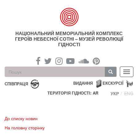
Перейти
до
основного
матеріалу
НАЦІОНАЛЬНИЙ МЕМОРІАЛЬНИЙ КОМПЛЕКС
ГЕРОЇВ НЕБЕСНОЇ СОТНІ – МУЗЕЙ РЕВОЛЮЦІЇ
ГІДНОСТІ
Пошукова
Toggl
форма
navig
Пошук
ВИДАННЯ
ЕКСКУРСІЇ
СПІВПРАЦЯ
ТЕРИТОРІЯ ГІДНОСТІ: AR
УКР
ENG
До списку новин
На головну сторінку