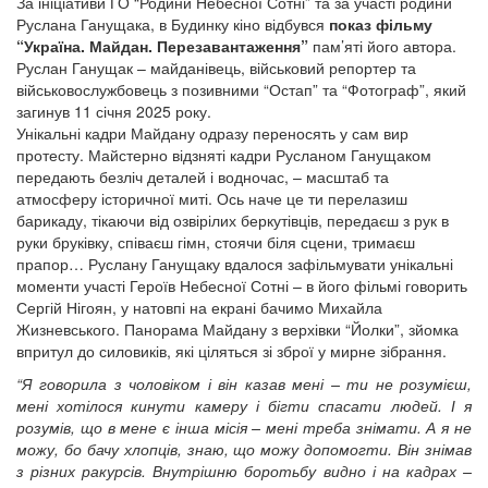
За ініціативи ГО “Родини Небесної Сотні” та за участі родини
Руслана Ганущака, в Будинку кіно відбувся
показ фільму
“Україна. Майдан. Перезавантаження”
пам’яті його автора.
Руслан Ганущак – майданівець, військовий репортер та
військовослужбовець з позивними “Остап” та “Фотограф”, який
загинув 11 січня 2025 року.
Унікальні кадри Майдану одразу переносять у сам вир
протесту. Майстерно відзняті кадри Русланом Ганущаком
передають безліч деталей і водночас, – масштаб та
атмосферу історичної миті. Ось наче це ти перелазиш
барикаду, тікаючи від озвірілих беркутівців, передаєш з рук в
руки бруківку, співаєш гімн, стоячи біля сцени, тримаєш
прапор… Руслану Ганущаку вдалося зафільмувати унікальні
моменти участі Героїв Небесної Сотні – в його фільмі говорить
Сергій Нігоян, у натовпі на екрані бачимо Михайла
Жизневського. Панорама Майдану з верхівки “Йолки”, зйомка
впритул до силовиків, які ціляться зі зброї у мирне зібрання.
“Я говорила з чоловіком і він казав мені – ти не розумієш,
мені хотілося кинути камеру і бігти спасати людей. І я
розумів, що в мене є інша місія – мені треба знімати. А я не
можу, бо бачу хлопців, знаю, що можу допомогти. Він знімав
з різних ракурсів. Внутрішню боротьбу видно і на кадрах –