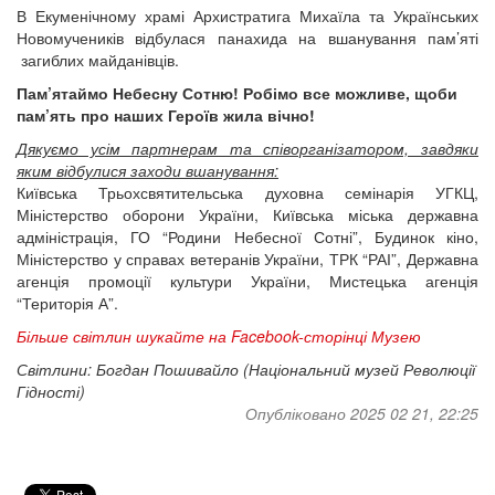
В Екуменічному храмі Архистратига Михаїла та Українських
Новомучеників відбулася панахида на вшанування пам’яті
загиблих майданівців.
Пам’ятаймо Небесну Сотню! Робімо все можливе, щоби
пам’ять про наших Героїв жила вічно!
Дякуємо усім партнерам та співорганізатором, завдяки
яким відбулися заходи вшанування:
Київська Трьохсвятительська духовна семінарія УГКЦ,
Міністерство оборони України, Київська міська державна
адміністрація, ГО “Родини Небесної Сотні”, Будинок кіно,
Міністерство у справах ветеранів України, ТРК “РАІ”, Державна
агенція промоції культури України, Мистецька агенція
“Територія А”.
Більше світлин шукайте на Facebook-сторінці Музею
Світлини: Богдан Пошивайло (Національний музей Революції
Гідності)
Опубліковано 2025 02 21, 22:25