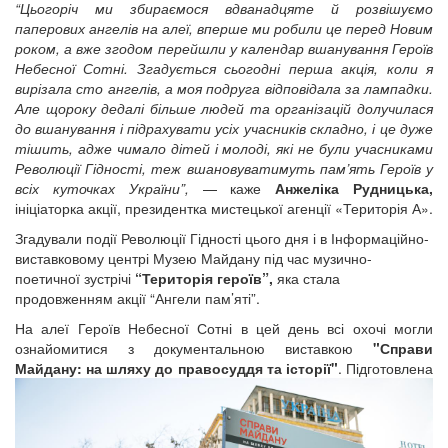
“Цьогоріч ми збираємося вдванадцяте й розвішуємо
паперових ангелів на алеї, вперше ми робили це перед Новим
роком, а вже згодом перейшли у календар вшанування Героїв
Небесної Сотні. Згадується сьогодні перша акція, коли я
вирізала сто ангелів, а моя подруга відповідала за лампадки.
Але щороку дедалі більше людей та організацій долучилася
до вшанування і підрахувати усіх учасників складно, і це дуже
тішить, адже чимало дітей і молоді, які не були учасниками
Революції Гідності, теж вшановуватимуть пам’ять Героїв у
всіх куточках України”,
— каже
Анжеліка Рудницька,
ініціаторка акції, президентка мистецької агенції «Територія А».
Згадували події Революції Гідності цього дня і в Інформаційно-
виставковому центрі Музею Майдану під час музично-
поетичної зустрічі
“Територія героїв”,
яка стала
продовженням акції “Ангели пам’яті”.
На алеї Героїв Небесної Сотні в цей день всі охочі могли
ознайомитися з документальною виставкою
"Справи
Майдану: на шляху до правосуддя та історії"
.
Підготовлена