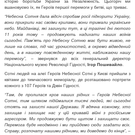
історію боротьби України за Незалежність. Цьогоріч ми
вшановуємо їх, як Героїв першої перемоги у битві, що триває.
“Небесна Сотня дала відсіч спробам росії підкорити Україну,
вони прикрили нас своїми крилами, вони тримали українське
небо. Майданівці, які загинули тут, в ці трагічні дні лютого
11 років тому – продовжують надихати наших воїнів
сьогодні. Пам’ять про Небесну Сотню має бути живою, не
лише на словах, під час урочистостей, в окремо відведений
день, а в нашому повсякденному житті, наближаючи нашу
перемогу”,
– звернувся до всіх генеральний директор
Національного музею Революції Гідності,
Ігор Пошивайло
.
Сотні людей на алеї Героїв Небесної Сотні у Києві прийшли з
квітами до тимчасового меморіалу, де розташовано портрети
кожного з 107 Героїв та Дзвін Гідності.
“Там, де пролилася кров наших рідних – Героїв Небесної
Сотні, тим шляхом підіймалися тисячі людей, які сьогодні
стоять на захисті нашої Держави. Я вдячна кожному, хто
захищав і захищає нас у цій кривавій війні з російським
агресором. Ми продовжуємо бути щитом і захищати своє.
Перемога буде неодмінно і ми прийдемо сюди згадати всіх.
Справу, розпочату нашими рідними, ми доведемо до кінця”,
–