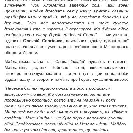
зіткнення, 1000 кілометрів запеклих боїв. Наші воїни
щохвилини, щодня доводять світу нашу вірність славним
традиціям наших предків, які у всі століття боронили цю
державу. Світ має переосмислити що таке сучасна
демократія і хто є ворогом й агресором. Ми будемо гідно
продовжувати славу Героїв Небесної Сотні”,
– виступив на
відкритті
Олексій Сергієнко,
начальник відділу гуманітарної
політики Управління гуманітарного забезпечення Міністерства
оборони України.
Майданівські гасла та “Слава Україні” лунають в натовпі.
Майданівці, родини Небесної сотні, військовослужбовці,
школярі, небайдужі містяни – кожен тут в цей день, щоби
віддати шану та зберегти пам’ять про Героїв-сучасників живою.
“Небесна Сотня першою полягла в бою з російським
агресором у цій війні. Ми досі зазнаємо втрати, але
продовжуємо боротьбу, розпочату на Майдані 11 років
тому. Ми схиляємо голови у шані до тих, хто віддав життя.
Ми приходимо сюди, щоби не тільки вшанувати, а й відчути
гордість. Адже Майдан – це була перша перемога у нашій
війні. Сподіваємося, останній війні за Незалежність. Майдан
для нас є уроком єдності, уроком того, що навіть в