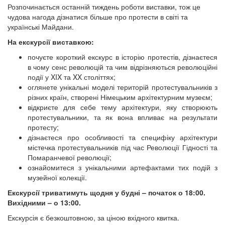
Розпочинається останній тиждень роботи виставки, тож це
чудова нагода дізнатися більше про протести в світі та
українські Майдани.
На екскурсії виставкою:
почуєте короткий екскурс в історію протестів, дізнаєтеся
в чому сенс революцій та чим відрізняються революційні
події у XIX та XX століттях;
оглянете унікальні моделі територій протестувальників з
різних країн, створені Німецьким архітектурним музеєм;
відкриєте для себе тему архітектури, яку створюють
протестувальники, та як вона впливає на результати
протесту;
дізнаєтеся про особливості та специфіку архітектури
містечка протестувальників під час Революції Гідності та
Помаранчевої революції;
ознайомитеся з унікальними артефактами тих подій з
музейної колекції.
Екскурсії триватимуть щодня у будні – початок о 18:00.
Вихідними – о 13:00.
Екскурсія є безкоштовною, за ціною вхідного квитка.