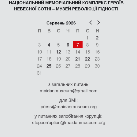
НАЦІОНАЛЬНИЙ МЕМОРІАЛЬНИЙ КОМПЛЕКС ГЕРОЇВ
НЕБЕСНОЇ СОТНІ – МУЗЕЙ РЕВОЛЮЦІЇ ГІДНОСТІ
Попер
Наст
Серпень 2026
П
В
С
Ч
П
С
Н
1
2
3
4
5
6
7
8
9
10
11
12
13
14
15
16
17
18
19
20
21
22
23
24
25
26
27
28
29
30
31
із загальних питань:
maidanmuseum@gmail.com
для ЗМІ:
press@maidanmuseum.org
у питаннях запобігання корупції:
stopcorruption@maidanmuseum.org