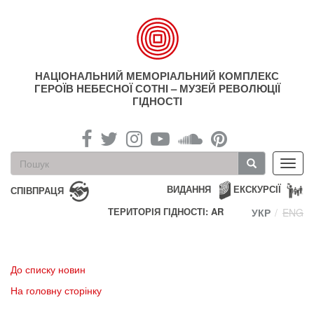
Перейти
до
основного
матеріалу
НАЦІОНАЛЬНИЙ МЕМОРІАЛЬНИЙ КОМПЛЕКС
ГЕРОЇВ НЕБЕСНОЇ СОТНІ – МУЗЕЙ РЕВОЛЮЦІЇ
ГІДНОСТІ
Пошукова
Toggl
форма
navig
Пошук
ВИДАННЯ
ЕКСКУРСІЇ
СПІВПРАЦЯ
ТЕРИТОРІЯ ГІДНОСТІ: AR
УКР
ENG
До списку новин
На головну сторінку