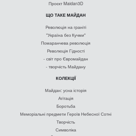
Проєкт Maidan3D
ЩО ТАКЕ МАЙДАН
Революція на граніті
"Україна без Кучми"
Помаранчева революція
Революція Гідності
- світ про Євромайдан
- творчість Майдану
КОЛЕКЦІЇ
Майдан: усна історія
Агітація
Боротьба
Меморіальні предмети Героїв Небесної Сотні
Творчість
Символіка