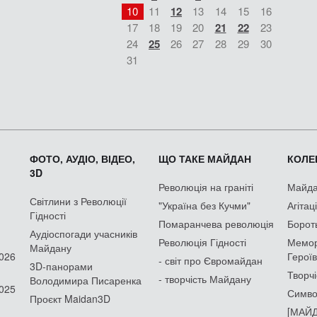
10
11
12
13
14
15
16
17
18
19
20
21
22
23
24
25
26
27
28
29
30
31
ФОТО, АУДІО, ВІДЕО,
ЩО ТАКЕ МАЙДАН
КОЛЕК
3D
Революція на граніті
Майдан
Світлини з Революції
"Україна без Кучми"
Агітац
Гідності
Помаранчева революція
Борот
Аудіоспогади учасників
Революція Гідності
Мемор
Майдану
2026
Героїв
- світ про Євромайдан
3D-панорами
Творчі
- творчість Майдану
Володимира Писаренка
2025
Симво
Проєкт Maidan3D
[МАЙД