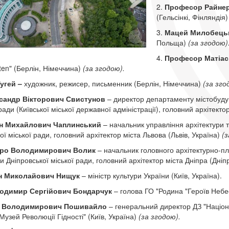
2.
Професор Райне
(Гельсінкі, Фінляндія)
3.
Мацей
Милобецьк
Польща)
(за згодою)
4.
Професор Матіас
ten" (Берлін, Німеччина)
(за згодою).
Тугей –
художник, режисер, письменник (Берлін, Німеччина)
(за зго
сандр Вікторович Свистунов
– директор департаменту містобудув
ради (Київської міської державної адміністрації), головний архітекто
н Михайлович Чаплинський
– начальник управління архітектури 
ої міської ради, головний архітектор міста Львова (Львів, Україна)
(з
ро Володимирович Волик
– начальник головного архітектурно-п
и Дніпровської міської ради, головний архітектор міста Дніпра (Дніп
н Миколайович Нищук
– міністр культури України (Київ, Україна).
одимир Сергійович Бондарчук
– голова ГО "Родина "Героїв Небесн
р Володимирович Пошивайло
– генеральний директор ДЗ "Націо
Музей Революції Гідності" (Київ, Україна)
(за згодою).