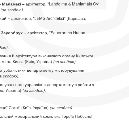
р Маламакі
–
архітектор, "Lahdelma & Mahlamäki Oy"
(за згодою).
ий –
архітектор, "JEMS Architekci" (Варшава,
.
 Зауербрух
–
архітектор, "Sauerbruch Hutton
дою).
ання й архітектури виконавчого органу Київської
р міста Києва (Київ, Україна)
(за згодою).
та урбаністики департаменту містобудування
а згодою).
ланувального управління департаменту з роботи з
ро, Україна)
(за згодою).
ої Сотні" (Київ, Україна)
(за згодою).
нальний меморіальний комплекс Героїв Небесної