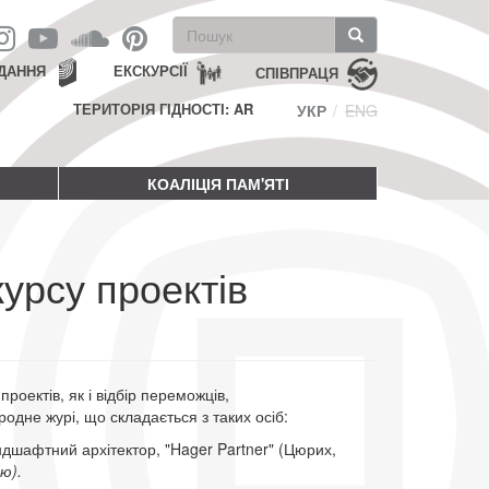
Пошукова
форма
Пошук
ДАННЯ
ЕКСКУРСІЇ
СПІВПРАЦЯ
ТЕРИТОРІЯ ГІДНОСТІ: AR
УКР
ENG
КОАЛІЦІЯ ПАМ'ЯТІ
урсу проектів
оектів, як і відбір переможців,
одне журі, що складається з таких осіб:
дшафтний архітектор, "Hager Partner" (Цюрих,
ю).