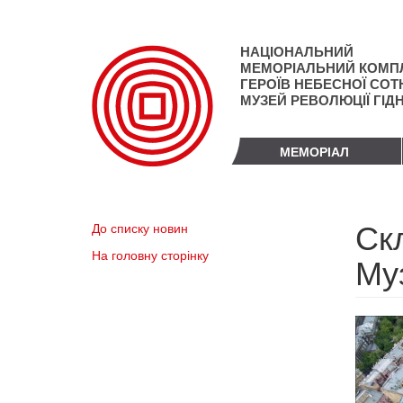
Перейти
до
основного
НАЦІОНАЛЬНИЙ
матеріалу
МЕМОРІАЛЬНИЙ КОМП
ГЕРОЇВ НЕБЕСНОЇ СОТН
МУЗЕЙ РЕВОЛЮЦІЇ ГІД
МЕМОРІАЛ
Скл
До списку новин
На головну сторінку
Му