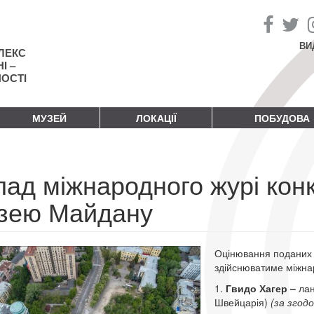
ВИ
ЛЕКС
І –
НОСТІ
МУЗЕЙ
ЛОКАЦІЇ
ПОБУДОВА
ад міжнародного журі конк
зею Майдану
Оцінювання поданих пр
здійснюватиме міжнар
1.
Гвидо Хагер –
лан
Швейцарія)
(за згодо