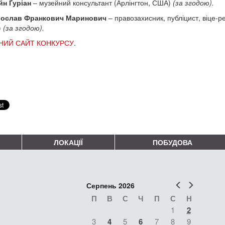
йн Ґуріан
– музейний консультант (Арлінгтон, США)
(за згодою).
ослав Франкович Маринович
– правозахисник, публіцист, віце-р
)
(за згодою).
НИЙ САЙТ КОНКУРСУ
.
ЛОКАЦІЇ
ПОБУДОВА
Попер
Наст
Серпень 2026
П
В
С
Ч
П
С
Н
1
2
3
4
5
6
7
8
9