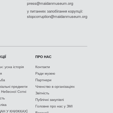
press@maidanmuseum.org
у питаннях запобігання корупції:
stopcorruption@maidanmuseum.org
ЦІЇ
ПРО НАС
: усна історія
Контакти
ія
Ради музею
ьба
Партнери
іальні предмети
Членство в організаціях
 Небесної Сотні
Звітність
сть
Публічні закупівлі
ліка
Головне про нас у ЗМІ
АН У КНИЖКАХ]
Вакансії