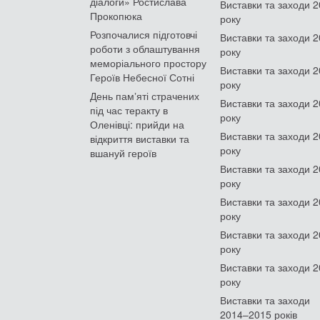
діалоги» Ростислава
Виставки та заходи 
Прокопюка
року
Розпочалися підготовчі
Виставки та заходи 
роботи з облаштування
року
меморіального простору
Виставки та заходи 
Героїв Небесної Сотні
року
День памʼяті страчених
Виставки та заходи 
під час теракту в
року
Оленівці: прийди на
Виставки та заходи 
відкриття виставки та
року
вшануй героїв
Виставки та заходи 
року
Виставки та заходи 
року
Виставки та заходи 
року
Виставки та заходи 
року
Виставки та заходи
2014–2015 років