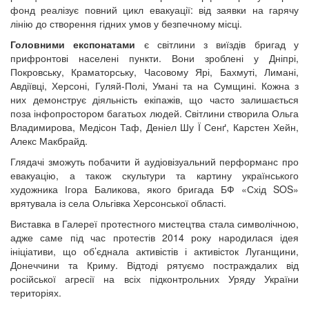
фонд реалізує повний цикл евакуації: від заявки на гарячу
лінію до створення гідних умов у безпечному місці.
Головними експонатами
є світлини з виїздів бригад у
прифронтові населені пункти. Вони зроблені у Дніпрі,
Покровську, Краматорську, Часовому Ярі, Бахмуті, Лимані,
Авдіївці, Херсоні, Гуляй-Полі, Умані та на Сумщині. Кожна з
них демонструє діяльність екіпажів, що часто залишається
поза інфопростором багатьох людей. Світлини створила Ольга
Владимирова, Медісон Таф, Деніел Шу Ї Сенґ, Карстен Хейн,
Алекс Макбрайд.
Глядачі зможуть побачити й аудіовізуальний перформанс про
евакуацію, а також скультури та картину українського
художника Ігора Баликова, якого бригада БФ «Схід SOS»
врятувала із села Ольгівка Херсонської області.
Виставка в Галереї протестного мистецтва стала символічною,
адже саме під час протестів 2014 року народилася ідея
ініціативи, що об’єднала активістів і активісток Луганщини,
Донеччини та Криму. Відтоді рятуємо постраждалих від
російської агресії на всіх підконтрольних Уряду України
територіях.