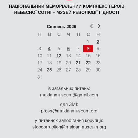
НАЦІОНАЛЬНИЙ МЕМОРІАЛЬНИЙ КОМПЛЕКС ГЕРОЇВ
НЕБЕСНОЇ СОТНІ – МУЗЕЙ РЕВОЛЮЦІЇ ГІДНОСТІ
Попер
Наст
Серпень 2026
П
В
С
Ч
П
С
Н
1
2
3
4
5
6
7
8
9
10
11
12
13
14
15
16
17
18
19
20
21
22
23
24
25
26
27
28
29
30
31
із загальних питань:
maidanmuseum@gmail.com
для ЗМІ:
press@maidanmuseum.org
у питаннях запобігання корупції:
stopcorruption@maidanmuseum.org