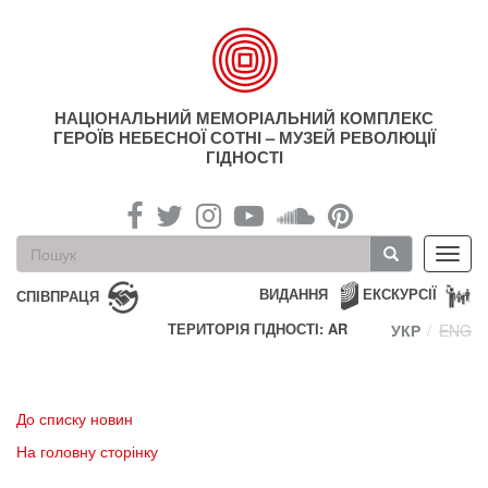
Перейти
до
основного
матеріалу
НАЦІОНАЛЬНИЙ МЕМОРІАЛЬНИЙ КОМПЛЕКС
ГЕРОЇВ НЕБЕСНОЇ СОТНІ – МУЗЕЙ РЕВОЛЮЦІЇ
ГІДНОСТІ
Пошукова
Toggl
форма
navig
Пошук
ВИДАННЯ
ЕКСКУРСІЇ
СПІВПРАЦЯ
ТЕРИТОРІЯ ГІДНОСТІ: AR
УКР
ENG
До списку новин
На головну сторінку