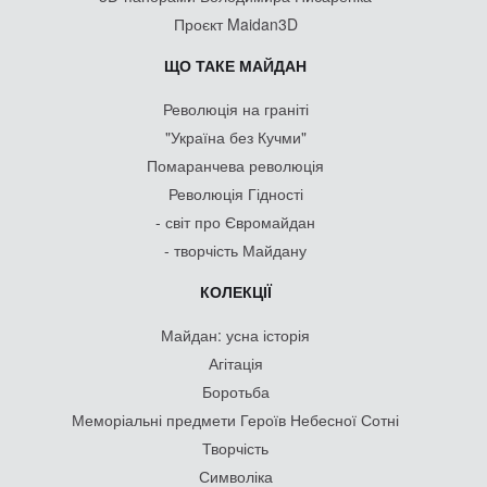
Проєкт Maidan3D
ЩО ТАКЕ МАЙДАН
Революція на граніті
"Україна без Кучми"
Помаранчева революція
Революція Гідності
- світ про Євромайдан
- творчість Майдану
КОЛЕКЦІЇ
Майдан: усна історія
Агітація
Боротьба
Меморіальні предмети Героїв Небесної Сотні
Творчість
Символіка