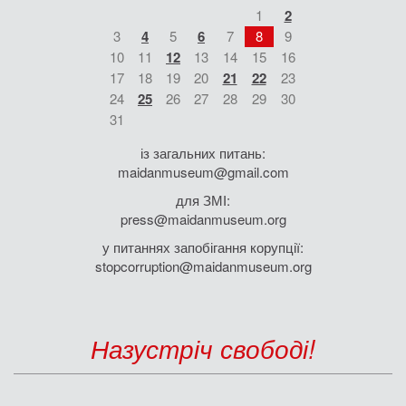
1
2
3
4
5
6
7
8
9
10
11
12
13
14
15
16
17
18
19
20
21
22
23
24
25
26
27
28
29
30
31
із загальних питань:
maidanmuseum@gmail.com
для ЗМІ:
press@maidanmuseum.org
у питаннях запобігання корупції:
stopcorruption@maidanmuseum.org
Назустріч свободі!