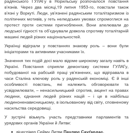
радянського ГУЛАГу в Норильську розпочалося повстання
вʼязнів. Через два місяці,19 липня 1953-го, повстали також
вʼязні у Воркуті. Люди, увʼязнені радянським тоталітаризмом із
політичних мотивів, у геть нелюдських умовах спромоглися на
протест проти системи пригноблення. Вони апелювали до
людської гідності та обʼєднували довкола спротиву тоталітарній
машині людей різних національностей.
Українці відіграли у повстаннях знакову роль – вони були
ініціаторами та активними учасниками їх.
Значення тих подій досі мало відоме широкому загалу навіть в
Україні. Повстання сприяли демонтажу системи ГУЛАГу,
побудованої на рабській праці увʼязнених, що відігравала в
часи Сталіна ключову роль у радянській економіці. Є й інші
особливості повстань, які належить обговорювати та
усвідомлювати, – ненасильницький спротив, акцент на правах
людини, єднання людей різних націй – і це в найбільш
людиноненависницькому, в ізольованому від світу, сповненому
насильства середовищі.
У зустрічі візьмуть участь представники парламентів та
урядових органів України й Литви:
віцеспікер Сейму Литви
Паулюс Сауґардас,