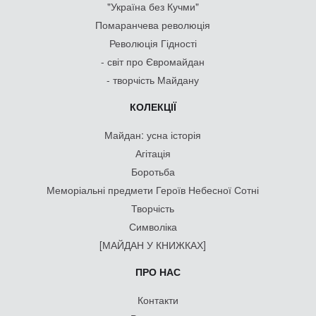
"Україна без Кучми"
Помаранчева революція
Революція Гідності
- світ про Євромайдан
- творчість Майдану
КОЛЕКЦІЇ
Майдан: усна історія
Агітація
Боротьба
Меморіальні предмети Героїв Небесної Сотні
Творчість
Символіка
[МАЙДАН У КНИЖКАХ]
ПРО НАС
Контакти