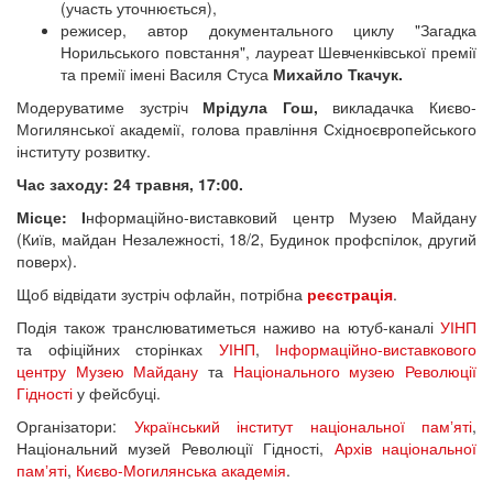
(участь уточнюється),
режисер, автор документального циклу "Загадка
Норильського повстання", лауреат Шевченківської премії
та премії імені Василя Стуса
Михайло Ткачук.
Модеруватиме зустріч
Мрідула Гош,
викладачка Києво-
Могилянської академії, голова правління Східноєвропейського
інституту розвитку.
Час заходу: 24 травня, 17:00.
Місце: І
нформаційно-виставковий центр Музею Майдану
(Київ, майдан Незалежності, 18/2, Будинок профспілок, другий
поверх).
Щоб відвідати зустріч офлайн, потрібна
реєстрація
.
Подія також транслюватиметься наживо на ютуб-каналі
УІНП
та офіційних сторінках
УІНП
,
Інформаційно-виставкового
центру Музею Майдану
та
Національного музею Революції
Гідності
у фейсбуці.
Організатори:
Український інститут національної памʼяті
,
Національний музей Революції Гідності,
Архів національної
памʼяті
,
Києво-Могилянська академія
.