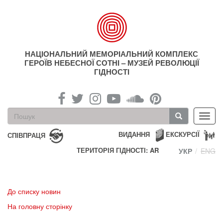
Перейти
до
основного
матеріалу
НАЦІОНАЛЬНИЙ МЕМОРІАЛЬНИЙ КОМПЛЕКС
ГЕРОЇВ НЕБЕСНОЇ СОТНІ – МУЗЕЙ РЕВОЛЮЦІЇ
ГІДНОСТІ
Пошукова
Toggl
форма
navig
Пошук
ВИДАННЯ
ЕКСКУРСІЇ
СПІВПРАЦЯ
ТЕРИТОРІЯ ГІДНОСТІ: AR
УКР
ENG
До списку новин
На головну сторінку