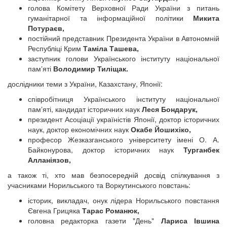
голова Комітету Верховної Ради України з питань
гуманітарної та інформаційної політики
Микита
Потураєв,
постійний представник Президента України в Автономній
Республіці Крим
Таміла Ташева,
заступник голови Українського інституту національної
памʼяті
Володимир Тиліщак.
дослідники теми з України, Казахстану, Японії:
співробітниця Українського інституту національної
памʼяті, кандидат історичних наук
Леся Бондарук,
президент Асоціації україністів Японії, доктор історичних
наук, доктор економічних наук
Окабе Йошихіко,
професор Жезказганського університету імені О. А.
Байконурова, доктор історичних наук
Турганбек
Алланіязов,
а також ті, хто мав безпосередній досвід спілкування з
учасниками Норильського та Воркутинського повстань:
історик, викладач, онук лідера Норильського повстання
Євгена Грицяка
Тарас Романюк,
головна редакторка газети "День"
Лариса Івшина