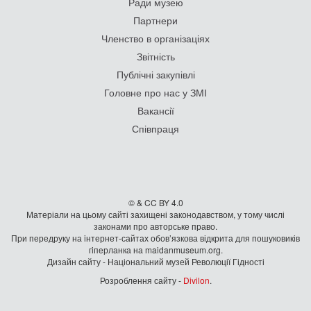
Ради музею
Партнери
Членство в організаціях
Звітність
Публічні закупівлі
Головне про нас у ЗМІ
Вакансії
Співпраця
© & CC BY 4.0
Матеріали на цьому сайті захищені законодавством, у тому числі
законами про авторське право.
При передруку на iнтернет-сайтах обов’язкова відкрита для пошуковиків
гiперланка на maidanmuseum.org.
Дизайн сайту - Національний музей Революції Гідності
Розроблення сайту -
Divilon
.