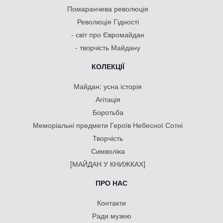
Помаранчева революція
Революція Гідності
- світ про Євромайдан
- творчість Майдану
КОЛЕКЦІЇ
Майдан: усна історія
Агітація
Боротьба
Меморіальні предмети Героїв Небесної Сотні
Творчість
Символіка
[МАЙДАН У КНИЖКАХ]
ПРО НАС
Контакти
Ради музею