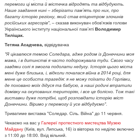
перемоги ці міста й містечка відродять та відбудують.
Наше завдання нині – зберігати памʼять про них, про
багату історію регіону, який став епіцентром злочинів
російських агресорів"
, – сказав виконувач обов'язків голови
Українського інституту національної пам’яті
Володимир
Тиліщак.
Тетяна Асадчева,
відвідувачка
"Я цікавлюся темою Соледара, адже родом із Донеччини моя
мама, і в дитинстві я часто подорожувала туди. Свого часу
завдяки солі я змогла подолати недугу. Історія цього міста
мені дуже близька, і, відколи почалася війна в 2014 році, для
мене це особиста трагедія: я не можу поїхати до Горлівки,
де поховано моїх дідуся та бабусю, а наші родичі втратили
домівку на окупованих територіях, і все це болісно. Тож такі
виставки дуже потрібні, щоб розповідати історію міст
Донеччини. Віримо у перемогу й усе відбудуємо"
.
Триватиме виставка "Соледар. Сіль. Війна" до 11 червня.
Чекаємо на вас у
Галереї протестного мистецтва Музею
Майдану
(Київ, вул. Липська, 16) із вівторка по неділю включно
з 11:00 до 18:00. Вхід вільний.