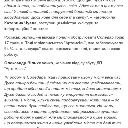
одним із тих, які побачить увесь світ. Адже саме в цьому вся
сіль! У такій страшній і напруженій боротьбі ми тепер
відбудовуємо щось нове для себе та світу"
, – наголосила
Катерина Чуєва,
заступниця міністра культури та
інформаційної політики.
Російські окупаційні війська почали обстрілювати Соледар торік
17 травня. Тоді ж підприємство "Артемсіль", яке забезпечувало
94 % загальноукраїнського споживання солі, припинило свою
роботу.
Олександр Вільховенко,
керівник відділу збуту ДП
"Артемсіль"
"Я родом із Соледара, жив і працював у цьому місті весь час.
Дуже прикро бачити ці світлини та вкотре усвідомлювати,
що зробила війна росії з нашим містом, із його мешканцями.
Дуже багато людей із початку вторгнення намагалися
виїхати з міста, кілька сімей продовжували жити там – до
останнього були сподівання, що все минеться. На жаль,
сьогодні місто вщент зруйновано, підприємство зупинило
роботу торік у квітні. Але ми сподіваємося й дуже віримо,
що повернемося жити в наше улюблене місто та далі тут