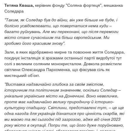
Тетяна Кваша,
керівник фонду "Соляна фортеця", мешканка
Соледара
"Таким, як Соледар був до війни, він уже більше не буде, і
болісно усвідомлювати, що повертатися нема куди –
багато руйнувань. Але ми переконані, що після перемоги
місто стане сучаснішим та більш європейським. Ми
зробимо його красивим знову".
Зали, в яких відображено мирне та повоєнне життя Соледара,
поєднує інсталяція зі зразками останньої партії видобутої тут
солі з великим соляним монокристалом. Довкола розмістили
світлини Олександра Пархоменка, що фіксував сіль як
мистецький об’єкт.
"Виставка надзвичайно глибока за своїм змістом,
історичним та політичним значенням, оскільки Соледар –
унікальне українське місто на Донеччині. Воно невеличке,
проте має надзвичайно велику природничу й історико-
культурну спадщину. Світлини, представлені тут, – це ще
одна нагода для українців дізнатися про цінність скарбів, які
ми маємо та які сьогодні під загрозою, адже від січня 2023
року місто в окупації. Попри те, що його дуже поруйновано,
збереглися унікальні речі, збереглася пам’ять і, головне,