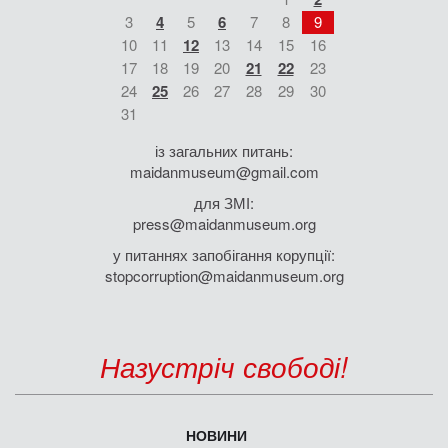
3
4
5
6
7
8
9
10
11
12
13
14
15
16
17
18
19
20
21
22
23
24
25
26
27
28
29
30
31
із загальних питань:
maidanmuseum@gmail.com
для ЗМІ:
press@maidanmuseum.org
у питаннях запобігання корупції:
stopcorruption@maidanmuseum.org
Назустріч свободі!
НОВИНИ