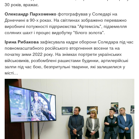
30 років, вражає.
Олександр Пархоменко
фотографував у Соледарі на
Донеччині в 90-х роках. На світлинах зображено переважно
виробничі потужності підприємства "Артемсіль", підземелля
соляних шахт і процес видобутку "білого золота".
Ірина Рибакова
зафіксувала кадри оборони Соледара під час
повномасштабного російського вторгнення восени та на
початку зими 2022 року. На знімках портрети українських
військовиків, розбомблені рашистами будинки, артилерійські
залпи під час бою, безпритульні тварини, які залишилися у
місті…