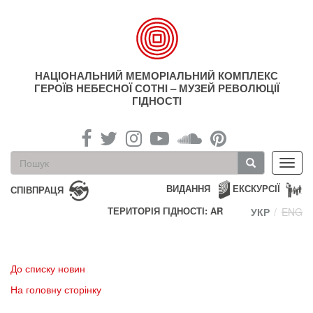
Перейти
до
основного
матеріалу
НАЦІОНАЛЬНИЙ МЕМОРІАЛЬНИЙ КОМПЛЕКС
ГЕРОЇВ НЕБЕСНОЇ СОТНІ – МУЗЕЙ РЕВОЛЮЦІЇ
ГІДНОСТІ
Пошукова
Toggl
форма
navig
Пошук
ВИДАННЯ
ЕКСКУРСІЇ
СПІВПРАЦЯ
ТЕРИТОРІЯ ГІДНОСТІ: AR
УКР
ENG
До списку новин
На головну сторінку