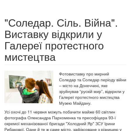
"Соледар. Сіль. Війна".
Виставку відкрили у
Галереї протестного
мистецтва
Фотовиставку про мирний
Соледар та Соледар періоду війни
– місто на Донеччині, яке
зруйнував “рускій мир”, відкрили у
Галереї протестного мистецтва
Музею Майдану.
Усі охочі до 11 червня можуть побачити майже 60 світлин
фотографа Олександра Пархоменка та пресофіцера 93-ї
окремої механізованої бригади "Холодний Яр" ЗСУ Ірини
Рибакової. Одне й те ж саме місто, зафіксоване з різницею у