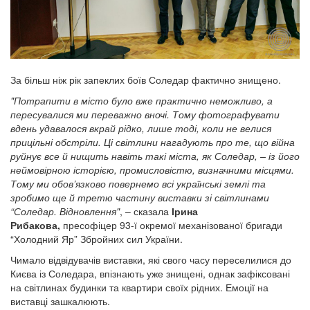
За більш ніж рік запеклих боїв Соледар фактично знищено.
"Потрапити в місто було вже практично неможливо, а
пересувалися ми переважно вночі. Тому фотографувати
вдень удавалося вкрай рідко, лише тоді, коли не велися
прицільні обстріли. Ці світлини нагадують про те, що війна
руйнує все й нищить навіть такі міста, як Соледар, – із його
неймовірною історією, промисловістю, визначними місцями.
Тому ми обов’язково повернемо всі українські землі та
зробимо ще й третю частину виставки зі світлинами
“Соледар. Відновлення"
, – сказала
Ірина
Рибакова,
пресофіцер 93-ї окремої механізованої бригади
“Холодний Яр” Збройних сил України.
Чимало відвідувачів виставки, які свого часу переселилися до
Києва із Соледара, впізнають уже знищені, однак зафіксовані
на світлинах будинки та квартири своїх рідних. Емоції на
виставці зашкалюють.