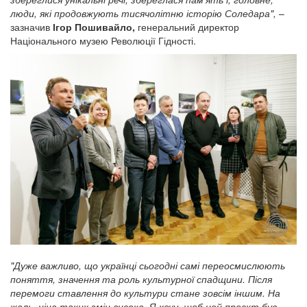
люди, які продовжують тисячолітню історію Соледара",
–
зазначив
Ігор Пошивайло,
генеральний директор
Національного музею Революції Гідності.
"Дуже важливо, що українці сьогодні самі переосмислюють
поняття, значення та роль культурної спадщини. Після
перемоги ставлення до культури стане зовсім іншим. На
жаль, ціна таких змін висока. Я хочу, щоб цей проєкт був