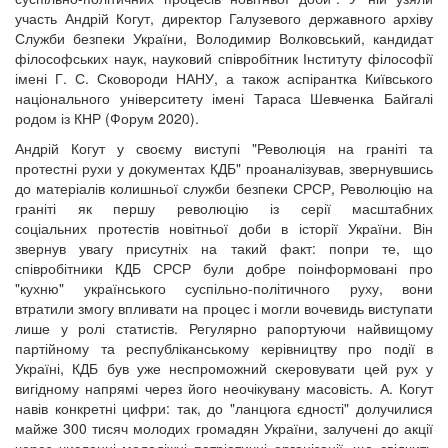
участь Андрій Когут, директор Галузевого державного архіву
Служби безпеки України, Володимир Волковський, кандидат
філософських наук, науковий співробітник Інституту філософії
імені Г. С. Сковороди НАНУ, а також аспірантка Київського
національного університету імені Тараса Шевченка Байгалі
родом із КНР (Форум 2020).
Андрій Когут у своєму виступі "Революція на граніті та
протестні рухи у документах КДБ" проаналізував, звернувшись
до матеріалів колишньої служби безпеки СРСР, Революцію на
граніті як першу революцію із серії масштабних
соціальних протестів новітньої доби в історії України. Він
звернув увагу присутніх на такий факт: попри те, що
співробітники КДБ СРСР були добре поінформовані про
"кухню" українського суспільно-політичного руху, вони
втратили змогу впливати на процес і могли вочевидь виступати
лише у ролі статистів. Регулярно рапортуючи найвищому
партійному та республіканському керівництву про події в
Україні, КДБ був уже неспроможний скеровувати цей рух у
вигідному напрямі через його неочікувану масовість. А. Когут
навів конкретні цифри: так, до "ланцюга єдності" долучилися
майже 300 тисяч молодих громадян України, залучені до акції