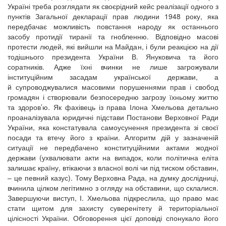
Україні треба розглядати як своєрідний кейс реалізації одного з
пунктів Загальної декларації прав людини 1948 року, яка
передбачає можливість повстання народу як останнього
засобу протидії тиранії та гнобленню. Відповідно масові
протести людей, які вийшли на Майдан, і були реакцією на дії
тодішнього президента України В. Януковича та його
соратників. Адже їхні вчинки не лише загрожували
інституційним засадам української держави, а
й супроводжувалися масовими порушеннями прав і свобод
громадян і створювали безпосередню загрозу їхньому життю
та здоров’ю. Як фахівець із права Ілона Хмельова детально
проаналізувала юридичні підстави Постанови Верховної Ради
України, яка констатувала самоусунення президента зі своєї
посади та втечу його з країни. Алгоритм дій у зазначеній
ситуації не передбачено конституційними актами жодної
держави (ухвалювати акти на випадок, коли політична еліта
залишає країну, втікаючи з власної волі чи під тиском обставин,
– це певний казус). Тому Верховна Рада, на думку дослідниці,
вчинила цілком легітимно з огляду на обставини, що склалися.
Завершуючи виступ, І. Хмельова підкреслила, що право має
стати щитом для захисту суверенітету й територіальної
цілісності України. Обговорення цієї доповіді спонукало його