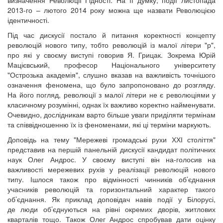
визначення Революції Гідності. На її думку, події листопада
2013-го – лютого 2014 року можна ще назвати Революцією
ідентичності.
Під час дискусії постало й питання коректності концепту
революцій нового типу, тобто революцій із малої літери "р",
про які у своєму виступі говорив Я. Грицак. Зокрема Юрій
Мацієвський, професор Національного університету
"Острозька академія", слушно вказав на важливість точнішого
означення феномена, що було запропоновано до розгляду.
На його погляд, революції з малої літери не є революціями у
класичному розумінні, однак їх важливо коректно найменувати.
Очевидно, дослідникам варто більше уваги приділяти термінам
та співвідношенню їх із феноменами, які ці терміни маркують.
Доповідь на тему "Мережеві громадські рухи ХХІ століття"
представив на першій панельній дискусії кандидат політичних
наук Олег Андрос. У своєму виступі він на-голосив на
важливості мережевих рухів у реалізації революцій нового
типу. Ішлося також про відмінності чинників об’єднання
учасників революцій та горизонтальний характер такого
об’єднання. Як приклад доповідач навів події у Білорусі,
де люди об’єднуються на рівні окремих дворів, житлових
кварталів тощо. Також Олег Андрос спробував дати оцінку