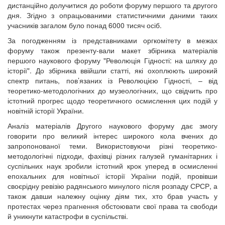
дистанційно долучитися до роботи форуму першого та другого
дня. Згідно з опрацьованими статистичними даними таких
учасників загалом було понад 6000 тисяч осіб.
За погодженням із представниками оргкомітету в межах
форуму також презенту-вали макет збірника матеріалів
першого наукового форуму "Революція Гідності: на шляху до
історії". До збірника ввійшли статті, які охоплюють широкий
спектр питань, пов’язаних із Революцією Гідності, – від
теоретико-методологічних до музеологічних, що свідчить про
істотний прогрес щодо теоретичного осмислення цих подій у
новітній історії України.
Аналіз матеріалів Другого наукового форуму дає змогу
говорити про великий інтерес широкого кола вчених до
запропонованої теми. Використовуючи різні теоретико-
методологічні підходи, фахівці різних галузей гуманітарних і
суспільних наук зробили істотний крок уперед в осмисленні
епохальних для новітньої історії України подій, провівши
своєрідну ревізію радянського минулого після розпаду СРСР, а
також давши належну оцінку діям тих, хто брав участь у
протестах через прагнення обстоювати свої права та свободи
й уникнути катастрофи в суспільстві.