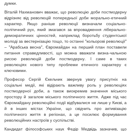
думки.
Віталій Нахманович вважає, що революцію доби постмодерну
відрізняє від революцій попередньої доби морально-етичний
характер. Якщо раніше революції визначали соціально-
політичний рух, який змагався за впровадження ліберально-
демократичних цінностей, наприклад боротьбу студентської
молоді за вестернізацію тощо, то останні "кольорові революції"
– "Арабська весна", Євромайдан на перший план поставили
питання справедливості, що можна вважати визна-чальною
рисою революцій доби постмодерну. І саме в таких
революціях нового типу проблеми етичного характеру є
ключовими.
Професор Сергій Єкельчик звернув увагу присутніх на
соціальні медії, які відірають важливу роль у революціях
постмодерної доби, а також виокремив значення міського
простору й загалом міського політичного життя. Адже під час
Євромайдану революційні події відбувалися не лише у Києві, а
й в інших містах України, що свідчить про активізацію
політичного життя в регіонах, а це посилює формування
революційних настроїв у суспільстві.
Кандидат філософських наук Федір Медвідь зазначив, що