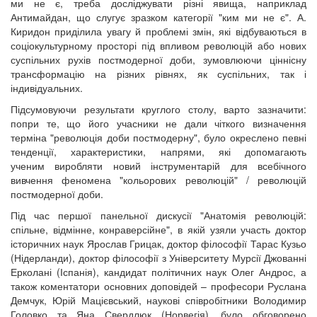
ми не є, треба досліджувати різні явища, наприклад
Антимайдан, що слугує зразком категорії "ким ми не є". А.
Киридон приділила увагу й проблемі змін, які відбуваються в
соціокультурному просторі під впливом революцій або нових
суспільних рухів постмодерної доби, зумовлюючи ціннісну
трансформацію на різних рівнях, як суспільних, так і
індивідуальних.
Підсумовуючи результати круглого столу, варто зазначити:
попри те, що його учасники не дали чіткого визначення
терміна "революція доби постмодерну", було окреслено певні
тенденції, характеристики, напрями, які допомагають
ученим виробляти новий інструментарій для всебічного
вивчення феномена "кольорових революцій" / революцій
постмодерної доби.
Під час першої панельної дискусії "Анатомія революцій:
спільне, відмінне, конраверсійне", в якій узяли участь доктор
історичних наук Ярослав Грицак, доктор філософії Тарас Кузьо
(Нідерланди), доктор філософії з Університету Мурсії Джованні
Ерколані (Іспанія), кандидат політичних наук Олег Андрос, а
також коментатори основних доповідей – професори Руслана
Демчук, Юрій Мацієвський, наукові співробітники Володимир
Головко та Яна Свердлюк (Норвегія), було обговорено