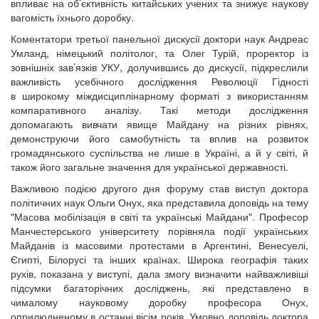
впливає на об’єктивність китайських учених та знижує наукову
вагомість їхнього доробку.
Коментатори третьої панельної дискусії доктори наук Андреас
Умланд, німецький політолог, та Олег Турій, проректор із
зовнішніх зав’язків УКУ, долучившись до дискусії, підкреслили
важливість усебічного дослідження Революції Гідності
в широкому міждисциплінарному форматі з використанням
компаративного аналізу. Такі методи дослідження
допомагають вивчати явище Майдану на різних рівнях,
демонструючи його самобутність та вплив на розвиток
громадянського суспільства не лише в Україні, а й у світі, й
також його загальне значення для української державності.
Важливою подією другого дня форуму став виступ доктора
політичних наук Ольги Онух, яка представила доповідь на тему
"Масова мобілізація в світі та українські Майдани". Професор
Манчестерського університету порівняла події українських
Майданів із масовими протестами в Аргентині, Венесуелі,
Єгипті, Білорусі та інших країнах. Широка географія таких
рухів, показана у виступі, дала змогу визначити найважливіші
підсумки багаторічних досліджень, які представлено в
чималому науковому доробку професора Онух,
оприлюдненому в останні вісім років. Умовно доповідь доктора