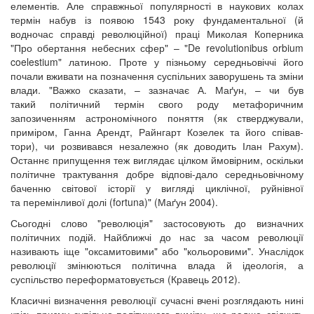
елементів. Але справжньої популярності в наукових колах
термін набув із появою 1543 року фундаментальної (й
водночас справді революційної) праці Миколая Коперника
"Про обертання небесних сфер" – "De revolutionibus orbium
coelestium" латиною. Проте у пізньому середньовіччі його
почали вживати на позначення суспільних заворушень та зміни
влади. "Важко сказати, – зазначає А. Маґун, – чи був
такий політичний термін свого роду метафоричним
запозиченням астрономічного поняття (як стверджували,
приміром, Ганна Арендт, Райнгарт Козелек та його співав-
тори), чи розвивався незалежно (як доводить Ілан Рахум).
Останнє припущення теж виглядає цілком ймовірним, оскільки
політичне трактування добре відпові-дало середньовічному
баченню світової історії у вигляді циклічної, руйнівної
та перемінливої долі (fortuna)" (Маґун 2004).
Сьогодні слово "революція" застосовують до визначних
політичних подій. Найближчі до нас за часом революції
називають іще "оксамитовими" або "кольоровими". Унаслідок
революції змінюються політична влада й ідеологія, а
суспільство переформатовується (Кравець 2012).
Класичні визначення революції сучасні вчені розглядають нині