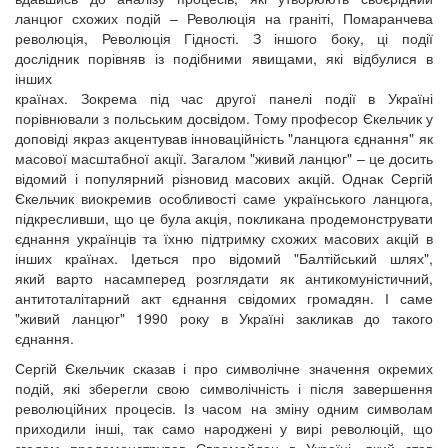
ланцюг схожих подій – Революція на граніті, Помаранчева
революція, Революція Гідності. З іншого боку, ці події
дослідник порівняв із подібними явищами, які відбулися в
інших
країнах. Зокрема під час другої панелі події в Україні
порівнювали з польським досвідом. Тому професор Єкельчик у
доповіді якраз акцентував інноваційність "ланцюга єднання" як
масової масштабної акції. Загалом "живий ланцюг" – це досить
відомий і популярний різновид масових акцій. Однак Сергій
Єкельчик виокремив особливості саме українського ланцюга,
підкресливши, що це була акція, покликана продемонструвати
єднання українців та їхню підтримку схожих масових акцій в
інших країнах. Ідеться про відомий "Балтійський шлях",
який варто насамперед розглядати як антикомуністичний,
антитоталітарний акт єднання свідомих громадян. І саме
"живий ланцюг" 1990 року в Україні закликав до такого
єднання.
Сергій Єкельчик сказав і про символічне значення окремих
подій, які зберегли свою символічність і після завершення
революційних процесів. Із часом на зміну одним символам
приходили інші, так само народжені у вирі революцій, що