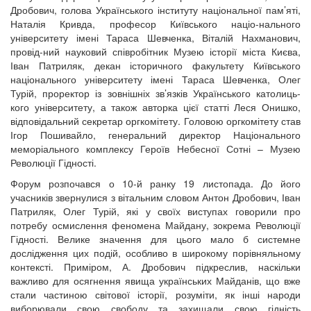
Дробович, голова Українського інституту національної пам’яті,
Наталія Кривда, професор Київського націо-нального
університету імені Тараса Шевченка, Віталій Нахманович,
провід-ний науковий співробітник Музею історії міста Києва,
Іван Патриляк, декан історичного факультету Київського
національного університету імені Тараса Шевченка, Олег
Турій, проректор із зовнішніх зв’язків Українського католиць-
кого університету, а також авторка цієї статті Леся Онишко,
відповідальний секретар оргкомітету. Головою оргкомітету став
Ігор Пошивайло, генеральний директор Національного
меморіального комплексу Героїв Небесної Сотні – Музею
Революції Гідності.
Форум розпочався о 10-й ранку 19 листопада. До його
учасників звернулися з вітальним словом Антон Дробович, Іван
Патриляк, Олег Турій, які у своїх виступах говорили про
потребу осмислення феномена Майдану, зокрема Революції
Гідності. Велике значення для цього мало б системне
дослідження цих подій, особливо в широкому порівняльному
контексті. Приміром, А. Дробович підкреслив, наскільки
важливо для осягнення явища українських Майданів, що вже
стали частиною світової історії, розуміти, як інші народи
виборювали свою свободу та захищали свою гідність