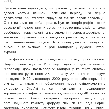
2014).
Сучасні вчені зауважують, що революції нового типу стали
доволі частим явищем новітнього періоду. За перше
десятиліття ХХІ століття відбулися майже сорок революцій.
Отож виникла потреба проаналізувати історіографію теорій
револю-ції нового типу й сучасних протестних рухів, а також
особливості термінології та методологічні аспекти досліджень,
типологію, причини, цілі й завдання революцій, вплив їх на
суспільно-політичні процеси. На особливу увагу заслуговують і
вивчен-ня та визначення ролі Майданів у сучасній історії
України.
Отож фокус-темою дру-гого наукового форуму, організованого
Національним музеєм Революції Гідності, було визначено
"Революції доби постмодерну: Майдан у контексті світових
про-тестних рухів кінця ХХ – початку ХХІ століття". Форум
проходив 19–20 листопада 2020 року в онлайн-форматі з
огляду на карантинні обмеження через епідеміоло-гічну
ситуацію в Україні та світі, пов’язану з поширенням
коронавірусної інфекції. Загалом надійшло понад 40 заявок, на
основі яких було складено програму заходу. До
організаційного комітету форуму ввійшли Геннадій Боряк,
заступник директора Інституту історії України НАНУ, Антон