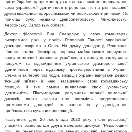
проти України, продемонстрували доволі помітне переважання
саме української ідентичності в регіонах, які на рівні масової
думки вважалися проросійськими чи російськоцентричними. Як
приклад було названо Дніпропетровську, Миколаївську,
Херсонську, Запорізьку області.
Доктор філософії Яна Свердлюк у своїх коментарях
виокремила роль у подіях Революції Гідності української
діаспори, зокрема в Осло. На думку дослідниці, Революція
Гідності стала, ймовірно, першим майданчиком значущого
вияву політичної активності українців, а також у певному сенсі
пошуком та віднайденням українською діаспорою своєї
ідентичності через підтримку протестувальників в Україні.
Стежачи за перебігом подій, вихідці з України відчували дедалі
тісніший зв’язок із нею, засвідчуючи свою громадянську
позицію й тим самим виявляючи свою українську
ідентичність. Підсумовуючи результати першої панельної
дискусії, варто сказати про вагомість представлених
промовцями доповідей та внесок їх у дослідження
проблематики сучасних революцій.
Наступного дня, 20 листопада 2020 року, після реєстрації
учасників розпочалася друга панельна дискусія "Революційні
події як генератор нових соціальних смислів", модератором