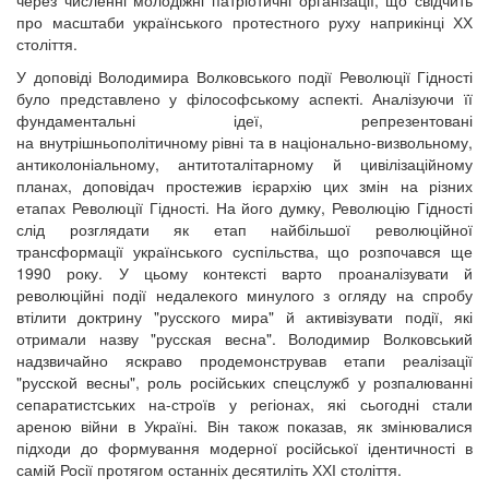
через численні молодіжні патріотичні організації, що свідчить
про масштаби українського протестного руху наприкінці ХХ
століття.
У доповіді Володимира Волковського події Революції Гідності
було представлено у філософському аспекті. Аналізуючи її
фундаментальні ідеї, репрезентовані
на внутрішньополітичному рівні та в національно-визвольному,
антиколоніальному, антитоталітарному й цивілізаційному
планах, доповідач простежив ієрархію цих змін на різних
етапах Революції Гідності. На його думку, Революцію Гідності
слід розглядати як етап найбільшої революційної
трансформації українського суспільства, що розпочався ще
1990 року. У цьому контексті варто проаналізувати й
революційні події недалекого минулого з огляду на спробу
втілити доктрину "русского мира" й активізувати події, які
отримали назву "русская весна". Володимир Волковський
надзвичайно яскраво продемонстрував етапи реалізації
"русской весны", роль російських спецслужб у розпалюванні
сепаратистських на-строїв у регіонах, які сьогодні стали
ареною війни в Україні. Він також показав, як змінювалися
підходи до формування модерної російської ідентичності в
самій Росії протягом останніх десятиліть ХХІ століття.