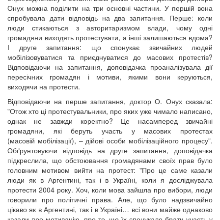
Онух можна поділити на три основні частини. У першій вона
спробувала дати відповідь на два запитання. Перше: коли
люди стикаються з авторитаризмом влади, чому одні
громадяни виходять протестувати, а інші залишаються вдома?
І друге запитання: що спонукає звичайних людей
мобілізовуватися та приєднуватися до масових протестів?
Відповідаючи на запитання, доповідачка проаналізувала дії
пересічних громадян і мотиви, якими вони керуються,
виходячи на протести.
Відповідаючи на перше запитання, доктор О. Онух сказала:
"Отож хто ці протестувальники, про яких уже чимало написано,
однак не завжди коректно? Це насамперед звичайні
громадяни, які беруть участь у масових протестах
(масовій мобілізації), – дійові особи мобілізаційного процесу".
Обґрунтовуючи відповідь на друге запитання, доповідачка
підкреслила, що обстоювання громадянами своїх прав було
головним мотивом вийти на протест: "Про це саме казали
люди як в Аргентині, так і в Україні, коли я досліджувала
протести 2004 року. Хоч, коли мова зайшла про вибори, люди
говорили про політичні права. Але, що було надзвичайно
цікаво як в Аргентині, так і в Україні… всі вони майже однаково
казали про мотивацію, про те, що їх спонукало брати участь у