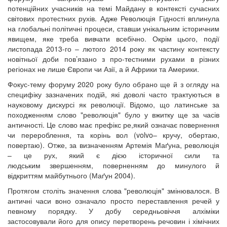
потенційних учасників на темі Майдану в контексті сучасних
світових протестних рухів. Адже Революція Гідності вплинула
на глобальні політичні процеси, ставши унікальним історичним
явищем, яке треба вивчати всебічно. Окрім цього, події
листопада 2013-го – лютого 2014 року як частину контексту
новітньої доби пов’язано з про-тестними рухами в різних
регіонах не лише Європи чи Азії, а й Африки та Америки.
Фокус-тему форуму 2020 року було обрано ще й з огляду на
специфіку зазначених подій, які доволі часто трактуються в
науковому дискурсі як революції. Відомо, що латинське за
походженням слово "революція" було у вжитку ще за часів
античності. Це слово має префікс ре,який означає повернення
чи перероблення, та корінь вол (volvo– кручу, обертаю,
повертаю). Отже, за визначенням Артемія Маґуна, революція
– це рух, який є дією історичної сили та
людським звершенням, поверненням до минулого й
відкриттям майбутнього (Маґун 2004).
Протягом століть значення слова "революція" змінювалося. В
античні часи воно означало просто переставлення речей у
певному порядку. У добу середньовіччя алхіміки
застосовували його для опису перетворень речовин і хімічних