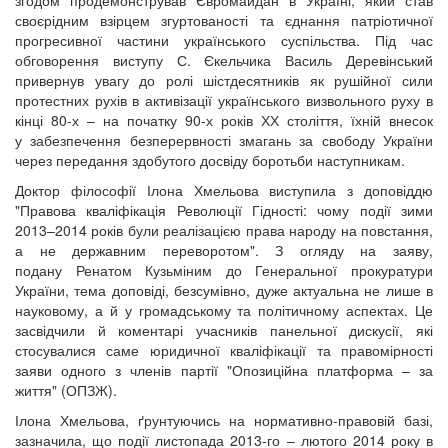
згодом продемонстрував Євромайдан в Україні, який став
своєрідним взірцем згуртованості та єднання патріотичної
прогресивної частини українського суспільства. Під час
обговорення виступу С. Єкельчика Василь Деревінський
привернув увагу до ролі шістдесятників як рушійної сили
протестних рухів в активізації українського визвольного руху в
кінці 80-х – на початку 90-х років ХХ століття, їхній внесок
у забезпечення безперервності змагань за свободу України
через передання здобутого досвіду боротьби наступникам.
Доктор філософії Ілона Хмельова виступила з доповіддю
"Правова кваліфікація Революції Гідності: чому події зими
2013–2014 років були реалізацією права народу на повстання,
а не державним переворотом". З огляду на заяву,
подану Ренатом Кузьміним до Генеральної прокуратури
України, тема доповіді, безсумівно, дуже актуальна не лише в
науковому, а й у громадському та політичному аспектах. Це
засвідчили й коментарі учасників панельної дискусії, які
стосувалися саме юридичної кваліфікації та правомірності
заяви одного з членів партії "Опозиційна платформа – за
життя" (ОПЗЖ).
Ілона Хмельова, ґрунтуючись на нормативно-правовій базі,
зазначила, що події листопада 2013-го – лютого 2014 року в