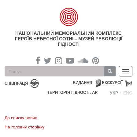
Перейти
до
основного
матеріалу
НАЦІОНАЛЬНИЙ МЕМОРІАЛЬНИЙ КОМПЛЕКС
ГЕРОЇВ НЕБЕСНОЇ СОТНІ – МУЗЕЙ РЕВОЛЮЦІЇ
ГІДНОСТІ
Пошукова
Toggl
форма
navig
Пошук
ВИДАННЯ
ЕКСКУРСІЇ
СПІВПРАЦЯ
ТЕРИТОРІЯ ГІДНОСТІ: AR
УКР
ENG
До списку новин
На головну сторінку