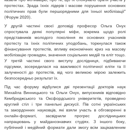
протестах. Зрада їхніх лідерів і масове порушення основних
політичних прав були першорядними для їхньої мобілізації"
(Форум 2020).
У другій частині своєї доповіді професор Ольга Онух
спростувала деякі популярні міфи, зокрема щодо ролі
представників молодого покоління як основних учасників
протесту та їхніх політичних уподобань, торкнулася також
фінансування протестів, впливу економічних криз на масову
мобілізацію громадян, значення соціальних медій та еліт тощо.
У третій частині свого виступу дослідниця, підбиваючи
підсумки, зосередилася на важливості політичної еліти та її
залученості до протестів, від чого великою мірою залежить
безпосередньо результат їх.
Під час форуму відбулися дві презентації докторів наук
Михайла Винницького та Ольги Онух, випускників відповідно
Кембриджського та Оксфордського універитетів, проведено
круглий стіл і три панельні дискусії. Пів сотні українських
та закордонних науковців, які взяли участь в обговоренні в
онлайн-форматі, засвідчили прогрес дослідницьких
напрацювань у майданознавчих студіях. З іншого боку,
публічний і медійний формати дали змогу всім зацікавленим