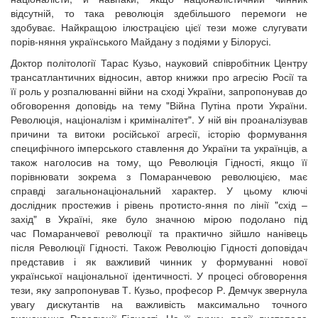
відсутній, то така революція здебільшого перемоги не
здобуває. Найкращою ілюстрацією цієї тези може слугувати
порів-няння українського Майдану з подіями у Білорусі.
Доктор політології Тарас Кузьо, науковий співробітник Центру
трансатлантичних відносин, автор книжки про агресію Росії та
її роль у розпалюванні війни на сході України, запропонував до
обговорення доповідь на тему "Війна Путіна проти України.
Революція, націоналізм і криміналітет". У ній він проаналізував
причини та витоки російської агресії, історію формування
специфічного імперського ставлення до України та українців, а
також наголосив на тому, що Революція Гідності, якщо її
порівнювати зокрема з Помаранчевою революцією, має
справді загальнонаціональний характер. У цьому ключі
дослідник простежив і рівень протисто-яння по лінії "схід –
захід" в Україні, яке було значною мірою подолано під
час Помаранчевої революції та практично зійшло нанівець
після Революції Гідності. Також Революцію Гідності доповідач
представив і як важливий чинник у формуванні нової
української національної ідентичності. У процесі обговорення
тези, яку запропонував Т. Кузьо, професор Р. Демчук звернула
увагу дискутантів на важливість максимально точного