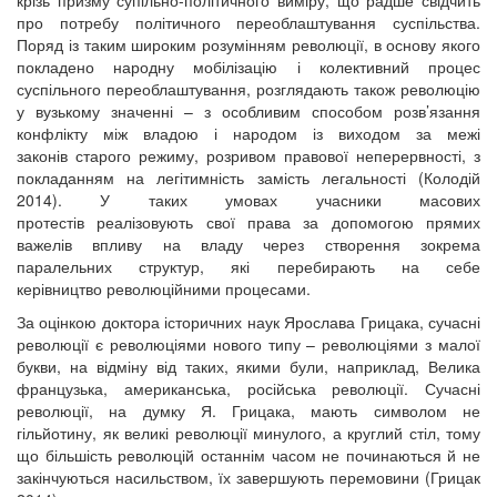
крізь призму супільно-політичного виміру, що радше свідчить
про потребу політичного переоблаштування суспільства.
Поряд із таким широким розумінням революції, в основу якого
покладено народну мобілізацію і колективний процес
суспільного переоблаштування, розглядають також революцію
у вузькому значенні – з особливим способом розв’язання
конфлікту між владою і народом із виходом за межі
законів старого режиму, розривом правової неперервності, з
покладанням на легітимність замість легальності (Колодій
2014). У таких умовах учасники масових
протестів реалізовують свої права за допомогою прямих
важелів впливу на владу через створення зокрема
паралельних структур, які перебирають на себе
керівництво революційними процесами.
За оцінкою доктора історичних наук Ярослава Грицака, сучасні
революції є революціями нового типу – революціями з малої
букви, на відміну від таких, якими були, наприклад, Велика
французька, американська, російська революції. Сучасні
революції, на думку Я. Грицака, мають символом не
гільйотину, як великі революції минулого, а круглий стіл, тому
що більшість революцій останнім часом не починаються й не
закінчуються насильством, їх завершують перемовини (Грицак