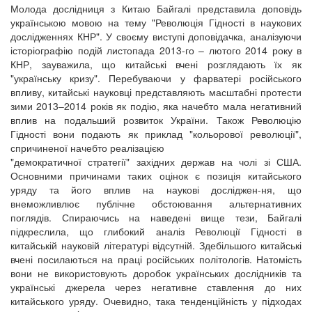
Молода дослідниця з Китаю Байгалі представила доповідь
українською мовою на тему "Революція Гідності в наукових
дослідженнях КНР". У своєму виступі доповідачка, аналізуючи
історіографію подій листопада 2013-го – лютого 2014 року в
КНР, зауважила, що китайські вчені розглядають їх як
"українську кризу". Перебуваючи у фарватері російського
впливу, китайські науковці представляють масштабні протести
зими 2013–2014 років як подію, яка начебто мала негативний
вплив на подальший розвиток України. Також Революцію
Гідності вони подають як приклад "кольорової революції",
спричиненої начебто реалізацією
"демократичної стратегії" західних держав на чолі зі США.
Основними причинами таких оцінок є позиція китайського
уряду та його вплив на наукові досліджен-ня, що
внеможливлює публічне обстоювання альтернативних
поглядів. Спираючись на наведені вище тези, Байгалі
підкреслила, що глибокий аналіз Революції Гідності в
китайській науковій літературі відсутній. Здебільшого китайські
вчені посилаються на праці російських політологів. Натомість
вони не використовують доробок українських дослідників та
українські джерела через негативне ставлення до них
китайського уряду. Очевидно, така тенденційність у підходах