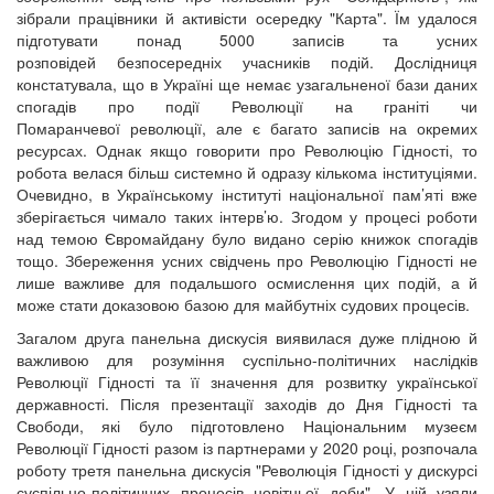
зібрали працівники й активісти осередку "Карта". Їм удалося
підготувати понад 5000 записів та усних
розповідей безпосередніх учасників подій. Дослідниця
констатувала, що в Україні ще немає узагальненої бази даних
спогадів про події Революції на граніті чи
Помаранчевої революції, але є багато записів на окремих
ресурсах. Однак якщо говорити про Революцію Гідності, то
робота велася більш системно й одразу кількома інституціями.
Очевидно, в Українському інституті національної пам’яті вже
зберігається чимало таких інтерв’ю. Згодом у процесі роботи
над темою Євромайдану було видано серію книжок спогадів
тощо. Збереження усних свідчень про Революцію Гідності не
лише важливе для подальшого осмислення цих подій, а й
може стати доказовою базою для майбутніх судових процесів.
Загалом друга панельна дискусія виявилася дуже плідною й
важливою для розуміння суспільно-політичних наслідків
Революції Гідності та її значення для розвитку української
державності. Після презентації заходів до Дня Гідності та
Свободи, які було підготовлено Національним музеєм
Революції Гідності разом із партнерами у 2020 році, розпочала
роботу третя панельна дискусія "Революція Гідності у дискурсі
суспільно-політичних процесів новітньої доби". У ній узяли