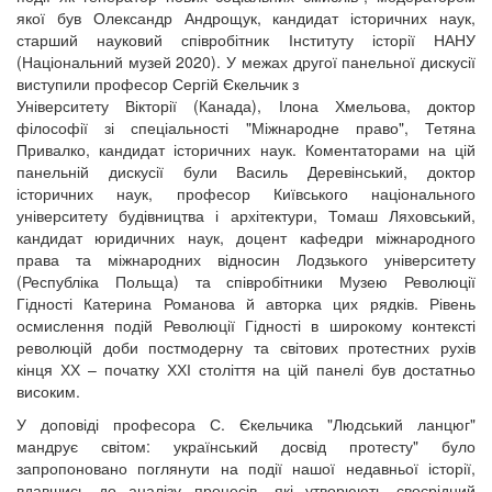
якої був Олександр Андрощук, кандидат історичних наук,
старший науковий співробітник Інституту історії НАНУ
(Національний музей 2020). У межах другої панельної дискусії
виступили професор Сергій Єкельчик з
Університету Вікторії (Канада), Ілона Хмельова, доктор
філософії зі спеціальності "Міжнародне право", Тетяна
Привалко, кандидат історичних наук. Коментаторами на цій
панельній дискусії були Василь Деревінський, доктор
історичних наук, професор Київського національного
університету будівництва і архітектури, Томаш Ляховський,
кандидат юридичних наук, доцент кафедри міжнародного
права та міжнародних відносин Лодзького університету
(Республіка Польща) та співробітники Музею Революції
Гідності Катерина Романова й авторка цих рядків. Рівень
осмислення подій Революції Гідності в широкому контексті
революцій доби постмодерну та світових протестних рухів
кінця ХХ – початку ХХІ століття на цій панелі був достатньо
високим.
У доповіді професора С. Єкельчика "Людський ланцюг"
мандрує світом: український досвід протесту" було
запропоновано поглянути на події нашої недавньої історії,
вдавшись до аналізу процесів, які утворюють своєрідний