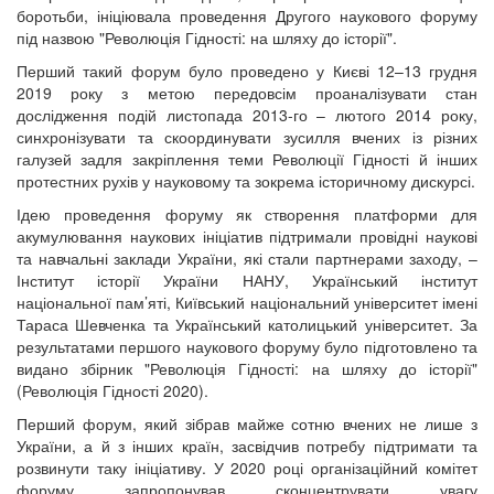
боротьби, ініціювала проведення Другого наукового форуму
під назвою "Революція Гідності: на шляху до історії".
Перший такий форум було проведено у Києві 12–13 грудня
2019 року з метою передовсім проаналізувати стан
дослідження подій листопада 2013-го – лютого 2014 року,
синхронізувати та скоординувати зусилля вчених із різних
галузей задля закріплення теми Революції Гідності й інших
протестних рухів у науковому та зокрема історичному дискурсі.
Ідею проведення форуму як створення платформи для
акумулювання наукових ініціатив підтримали провідні наукові
та навчальні заклади України, які стали партнерами заходу, –
Інститут історії України НАНУ, Український інститут
національної пам’яті, Київський національний університет імені
Тараса Шевченка та Український католицький університет. За
результатами першого наукового форуму було підготовлено та
видано збірник "Революція Гідності: на шляху до історії"
(Революція Гідності 2020).
Перший форум, який зібрав майже сотню вчених не лише з
України, а й з інших країн, засвідчив потребу підтримати та
розвинути таку ініціативу. У 2020 році організаційний комітет
форуму запропонував сконцентрувати увагу