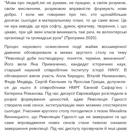
"Мова про людей,які не руками, не працею, а своїм розумом,
своїм мисленням, розумовою вправністю формують нове
добро. І коли ми говоримо про тих, хто щонайбільше
досягає сьогодні в матеріальному плані, то це саме вони. Це
не ера заводів, це ера софту, думок, креативу, творення, і, що
цікаво, при цій зміні класів виникають такі речі, як волонтерські
організації та громадські рухи" (Програма 2020).
Процес наукового осмислення події майже восьмирічної
давнини обговорювали в межах круглого столу на тему
"Революції доби постмодерну: поняття, терміни, виначення".
Його вела Яна Примаченко, кандидат історичних наук,
старший наукоий співробітник Інституту історії НАНУ. В
обговоренні взяли участь Алла Киридон, Віталій Нахманович,
Федір Медвідь, Сергій Єкельчик та Ярослав Грицак, долучили-
ся до нього й співробітники НМРГ Євгеній Сафар’янс і
Катерина Романова. Під час дискусії Євромайдан розглядали в
розрізі формування цінностей, адже Революція Гідності
створила нові сенси, інституалізацію яких можемо спостерігати
сьогодні. Учасники круглого столу погодилися з тезою Михайла
Винницького, що Революцію Гідності ще не завершено та що
саме впровадження нових сенсів стане певною ознакою
завершення революції. Під час диспуту прозвучали й інші цікаві