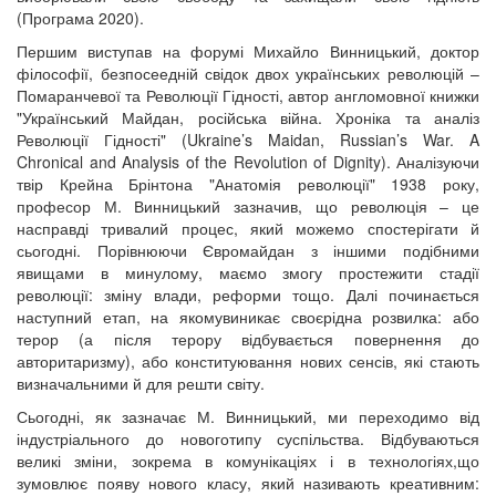
(Програма 2020).
Першим виступав на форумі Михайло Винницький, доктор
філософії, безпосеедній свідок двох українських революцій –
Помаранчевої та Революції Гідності, автор англомовної книжки
"Український Майдан, російська війна. Хроніка та аналіз
Революції Гідності" (Ukraine’s Maidan, Russian’s War. A
Chronical and Analysis of the Revolution of Dignity). Аналізуючи
твір Крейна Брінтона "Анатомія революції" 1938 року,
професор М. Винницький зазначив, що революція – це
насправді тривалий процес, який можемо спостерігати й
сьогодні. Порівнюючи Євромайдан з іншими подібними
явищами в минулому, маємо змогу простежити стадії
революції: зміну влади, реформи тощо. Далі починається
наступний етап, на якомувиникає своєрідна розвилка: або
терор (а після терору відбувається повернення до
авторитаризму), або конституювання нових сенсів, які стають
визначальними й для решти світу.
Сьогодні, як зазначає М. Винницький, ми переходимо від
індустріального до новоготипу суспільства. Відбуваються
великі зміни, зокрема в комунікаціях і в технологіях,що
зумовлює появу нового класу, який називають креативним: