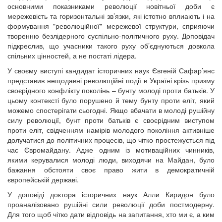
основними показниками революції новітньої доби є
мережевість та горизонтальні зв’язки, які істотно вплиають і на
формування "революційної" мережевої структури, сприяючи
творенню безлідерного суспільно-політичного руху. Доповідач
підкреслив, що учасники такого руху об’єднуються довкола
спільних цінностей, а не постаті лідера.
У своєму виступі кандидат історичних наук Євгеній Сафар’янс
представив нещодавні революційні події в Україні крізь призму
своєрідного конфлікту поколінь – бунту молоді проти батьків. У
цьому контексті було порушено й тему бунту проти еліт, який
можемо спостерігати сьогодні. Якщо вбачати в молоді рушійну
силу революції, бунт проти батьків є своєрідним виступом
проти еліт, свідченням намірів молодого покоління активніше
долучатися до політичних процесів, що чітко простежується під
час Євромайдану. Адже одним із мотиваційних чинників,
якими керувалися молоді люди, виходячи на Майдан, було
бажання обстояти своє право жити в демократичній
європейській державі.
У доповіді доктора історичних наук Алли Киридон було
проаналізовано рушійні сили революції доби постмодерну.
Для того щоб чітко дати відповідь на запитання, хто ми є, а ким