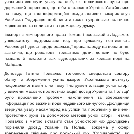
учасників звернути увагу на осіб, які поширюють чутки про
державний переворот, що нібито стався в Україні. Усі зійшлися
на тому, що такі інформаційні вкиди активно використовує
Російська Федерація, щоб чинити тиск на українське політичне
керівництво та впливати на громадську думку.
Експерт із міжнародного права Томаш Ляховський з Лодзького
університету, підтримавши тезу про цілковиту легітимність
Революції Гідності щодо реалізації права народу на повстання,
зазначив, що революція триватиме доти, допоки не буде
названо й покарано всіх відповідальних за криваві події на
Майдані.
Доповідь Тетяни Привалко, головного спеціаліста сектору
обліку та збереження усних джерел Українського інституту
національної пам’яті, на тему "Інструменталізація усної історії
у вивченні масових протестних акцій: досвід України та Польщі"
було присвячено проблемі накопичення та збереження
інформації про важливі події недавнього минулого. Дослідниця
звернула увагу насамперед на успіхи та проблеми у вивченні
протестних рухів за допомогою методів усної історії. Тетяна
Привалко з метою зіставити стан усноісторичних досліджень
порівняла досвід України та Польщі, зокрема у сфері
збереження свідчень про польський рух "Солідарність", які