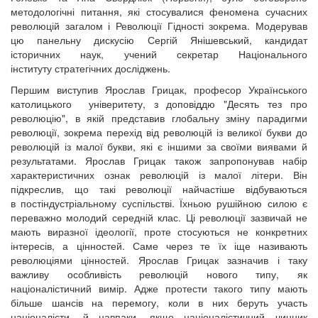
методологічні питання, які стосувалися феномена сучасних
революцій загалом і Революції Гідності зокрема. Модерував
цю панельну дискусію Сергій Янішевський, кандидат
історичних наук, учений секретар Національного
інституту стратегічних досліджень.
Першим виступив Ярослав Грицак, професор Українського
католицького універитету, з доповіддю "Десять тез про
революцію", в якій представив глобальну зміну парадигми
революції, зокрема перехід від революцій із великої букви до
революцій із малої букви, які є іншими за своїми виявами й
результатами. Ярослав Грицак також запропонував набір
характеристичних ознак революцій із малої літери. Він
підкреслив, що такі революції найчастіше відбуваються
в постіндустріальному суспільстві. Їхньою рушійною силою є
переважно молодий середній клас. Ці революції зазвичай не
мають виразної ідеології, проте стосуються не конкретних
інтересів, а цінностей. Саме через те їх іще називають
революціями цінностей. Ярослав Грицак зазначив і таку
важливу особливість революцій нового типу, як
націоналістичний вимір. Адже протести такого типу мають
більше шансів на перемогу, коли в них беруть участь
націоналісти, й навпаки, якщо націоналістичний чинник