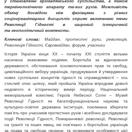
у становленні громадянського суспільства, а також
термінологічного апарату та-ких рухів. Можливість
обміну досвідом між фахівцями з різних
соціогуманітарних дисциплін сприяє включенню теми
Революції Гідності в широкий історичний
та геополітичний контексти.
Ключові слова:
Майдан, протестні рухи, революція,
Революція Гідності, Євромайдан, форум, учасники
Історія України кінця ХХ – початку ХХІ століття вельми
насичена знаковими подіями. Боротьба за відновлення
державності, обстоювання основоположних прав та свобод,
цивілізаційного вибору українців, продукування й утвердження
нових суспільних концептів гідності та справедливості – ось
стислий опис шляху, який пройшла Україна впродовж доволі
недовгого в історичному вимірі періоду. Національний
меморіальний комплекс Героїв Небесної Сотні – Музей
Революції Гідності як багатофункціональна наукова та
культурно-освітня державна інституція, покликана зберігати
пам’ять про учасників протестних рухів і всебічно досліджувати
події Революції Гідності, Помаранчевої революції, Революції
на граніті та інших явищ, які пов’язано з боротьбою українців
за права та свободи людини, та розкривати особливості цієї