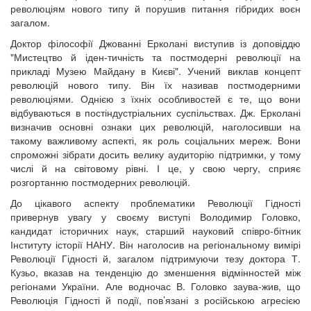
революціям нового типу й порушив питання гібридих воєн
загалом.
Доктор філософії Джованні Ерколані виступив із доповіддю
"Мистецтво й іден-тичність та постмодерні революції на
прикладі Музею Майдану в Києві". Учений виклав концепт
революцій нового типу. Він їх називав постмодерними
революціями. Однією з їхніх особливостей є те, що вони
відбуваються в постіндустріальних суспільствах. Дж. Ерколані
визначив основні ознаки цих революцій, наголосивши на
такому важливому аспекті, як роль соціальних мереж. Вони
спроможні зібрати досить велику аудиторію підтримки, у тому
числі й на світовому рівні. І це, у свою чергу, сприяє
розгортанню постмодерних революцій.
До цікавого аспекту проблематики Революції Гідності
привернув увагу у своєму виступі Володимир Головко,
кандидат історичних наук, старший науковий співро-бітник
Інституту історії НАНУ. Він наголосив на регіональному вимірі
Революції Гідності й, загалом підтримуючи тезу доктора Т.
Кузьо, вказав на тенденцію до зменшення відмінностей між
регіонами України. Але водночас В. Головко заува-жив, що
Революція Гідності й події, пов’язані з російською агресією