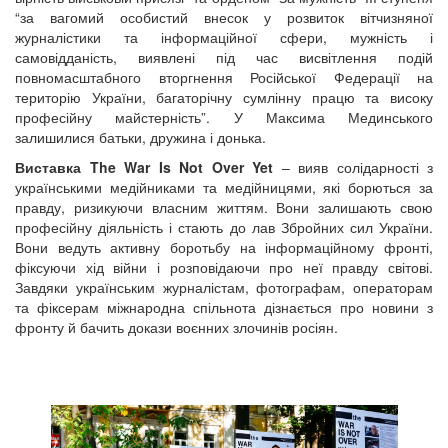
“за вагомий особистий внесок у розвиток вітчизняної
журналістики та інформаційної сфери, мужність і
самовідданість, виявлені під час висвітлення подій
повномасштабного вторгнення Російської Федерації на
територію України, багаторічну сумлінну працю та високу
професійну майстерність”. У Максима Мединського
залишилися батьки, дружина і донька.
Виставка The War Is Not Over Yet
– вияв солідарності з
українськими медійниками та медійницями, які борються за
правду, ризикуючи власним життям. Вони залишають свою
професійну діяльність і стають до лав Збройних сил України.
Вони ведуть активну боротьбу на інформаційному фронті,
фіксуючи хід війни і розповідаючи про неї правду світові.
Завдяки українським журналістам, фотографам, операторам
та фіксерам міжнародна спільнота дізнається про новини з
фронту й бачить докази воєнних злочинів росіян.