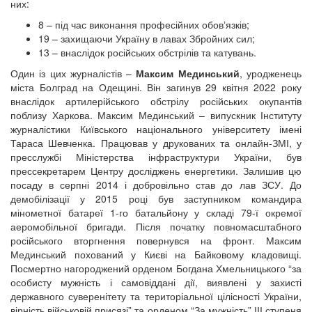
них:
8 – під час виконання професійних обовʼязків;
19 – захищаючи Україну в лавах Збройних сил;
13 – внаслідок російських обстрілів та катувань.
Один із цих журналістів –
Максим Мединський
, уродженець
міста Болград на Одещині. Він загинув 29 квітня 2022 року
внаслідок артилерійського обстрілу російських окупантів
поблизу Харкова. Максим Мединський – випускник Інституту
журналістики Київського національного університету імені
Тараса Шевченка. Працював у друкованих та онлайн-ЗМІ, у
пресслужбі Міністерства інфраструктури України, був
прессекретарем Центру досліджень енергетики. Залишив цю
посаду в серпні 2014 і добровільно став до лав ЗСУ. До
демобілізації у 2015 році був заступником командира
мінометної батареї 1-го батальйону у складі 79-ї окремої
аеромобільної бригади. Після початку повномасштабного
російського вторгнення повернувся на фронт. Максим
Мединський похований у Києві на Байковому кладовищі.
Посмертно нагороджений орденом Богдана Хмельницького “за
особисту мужність і самовіддані дії, виявлені у захисті
державного суверенітету та територіальної цілісності України,
вірність військовій присязі” та орденом “За мужність” ІІІ ступеня