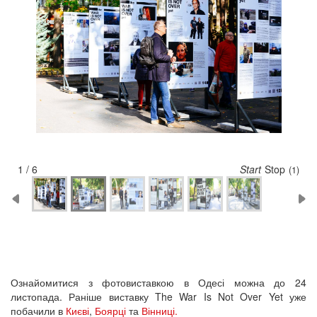
2 / 6
Start
Stop
(5)
Ознайомитися з фотовиставкою в Одесі можна до 24
листопада. Раніше виставку The War Is Not Over Yet уже
побачили в
Києві
,
Боярці
та
Вінниці.