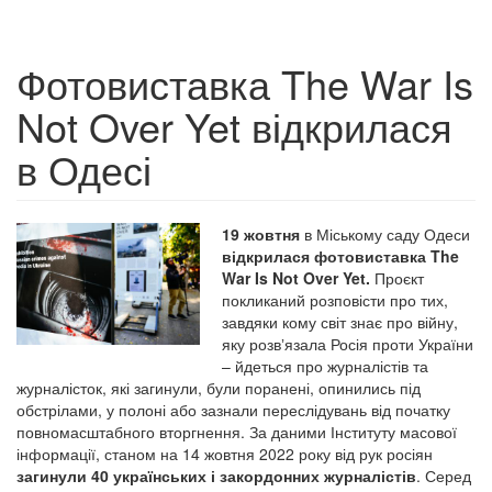
Фотовиставка The War Is
Not Over Yet відкрилася
в Одесі
19 жовтня
в Міському саду Одеси
відкрилася фотовиставка The
War Is Not Over Yet.
Проєкт
покликаний розповісти про тих,
завдяки кому світ знає про війну,
яку розвʼязала Росія проти України
– йдеться про журналістів та
журналісток, які загинули, були поранені, опинились під
обстрілами, у полоні або зазнали переслідувань від початку
повномасштабного вторгнення. За даними Інституту масової
інформації, станом на 14 жовтня 2022 року від рук росіян
загинули 40 українських і закордонних журналістів
. Серед