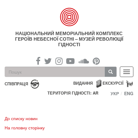
Перейти
до
основного
матеріалу
НАЦІОНАЛЬНИЙ МЕМОРІАЛЬНИЙ КОМПЛЕКС
ГЕРОЇВ НЕБЕСНОЇ СОТНІ – МУЗЕЙ РЕВОЛЮЦІЇ
ГІДНОСТІ
Пошукова
Toggl
форма
navig
Пошук
ВИДАННЯ
ЕКСКУРСІЇ
СПІВПРАЦЯ
ТЕРИТОРІЯ ГІДНОСТІ: AR
УКР
ENG
До списку новин
На головну сторінку