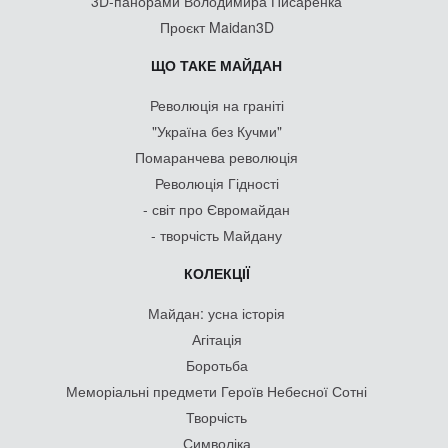
3D-панорами Володимира Писаренка
Проєкт Maidan3D
ЩО ТАКЕ МАЙДАН
Революція на граніті
"Україна без Кучми"
Помаранчева революція
Революція Гідності
- світ про Євромайдан
- творчість Майдану
КОЛЕКЦІЇ
Майдан: усна історія
Агітація
Боротьба
Меморіальні предмети Героїв Небесної Сотні
Творчість
Символіка