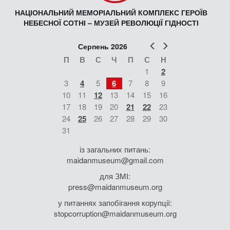
НАЦІОНАЛЬНИЙ МЕМОРІАЛЬНИЙ КОМПЛЕКС ГЕРОЇВ
НЕБЕСНОЇ СОТНІ – МУЗЕЙ РЕВОЛЮЦІЇ ГІДНОСТІ
Попер
Наст
Серпень 2026
П
В
С
Ч
П
С
Н
1
2
3
4
5
6
7
8
9
10
11
12
13
14
15
16
17
18
19
20
21
22
23
24
25
26
27
28
29
30
31
із загальних питань:
maidanmuseum@gmail.com
для ЗМІ:
press@maidanmuseum.org
у питаннях запобігання корупції:
stopcorruption@maidanmuseum.org