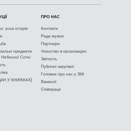
ЦІЇ
ПРО НАС
: усна історія
Контакти
ія
Ради музею
ьба
Партнери
іальні предмети
Членство в організаціях
 Небесної Сотні
Звітність
сть
Публічні закупівлі
ліка
Головне про нас у ЗМІ
АН У КНИЖКАХ]
Вакансії
Співпраця