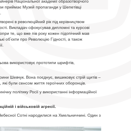
айнерів Національної академії образотворчого
ури приймає Музей пропаганди у Шепетівці
.
творені в революційний рік під керівництвом
сті. Викладач сфокусував дипломні та курсові
опри те, що вже пів року кожен підопічний мав
кі об’єкти про Революцію Гідності, а також
ї.
льова використовує прототипи шрифтів,
арини Шевчук. Вона поєднує, вишиковує стрій щитів –
які були сенсом життя героїчних оборонців.
нічну політику Росії у використанні інформаційної
ійній і військовій агресії.
 Небесної Сотні народилися на Хмельниччині. Один з