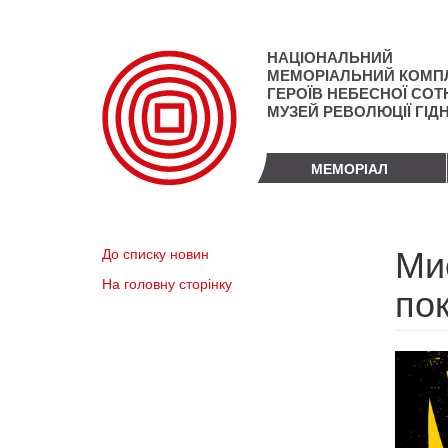
Перейти
до
основного
НАЦІОНАЛЬНИЙ
матеріалу
МЕМОРІАЛЬНИЙ КОМП
ГЕРОЇВ НЕБЕСНОЇ СОТН
МУЗЕЙ РЕВОЛЮЦІЇ ГІД
МЕМОРІАЛ
Мис
До списку новин
На головну сторінку
по