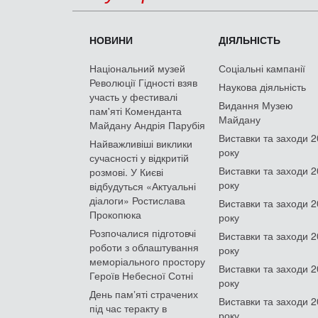
НОВИНИ
ДІЯЛЬНІСТЬ
Національний музей
Соціальні кампанії
Революції Гідності взяв
Наукова діяльність
участь у фестивалі
Видання Музею
пам'яті Коменданта
Майдану
Майдану Андрія Парубія
Виставки та заходи 
Найважливіші виклики
року
сучасності у відкритій
Виставки та заходи 
розмові. У Києві
року
відбудуться «Актуальні
діалоги» Ростислава
Виставки та заходи 
Прокопюка
року
Розпочалися підготовчі
Виставки та заходи 
роботи з облаштування
року
меморіального простору
Виставки та заходи 
Героїв Небесної Сотні
року
День памʼяті страчених
Виставки та заходи 
під час теракту в
року