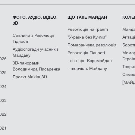
ФОТО, АУДІО, ВІДЕО,
ЩО ТАКЕ МАЙДАН
КОЛЕК
3D
Революція на граніті
Майдан
Світлини з Революції
"Україна без Кучми"
Агітац
Гідності
Помаранчева революція
Борот
Аудіоспогади учасників
Революція Гідності
Мемор
Майдану
2026
Героїв
- світ про Євромайдан
3D-панорами
Творчі
- творчість Майдану
Володимира Писаренка
2025
Симво
Проєкт Maidan3D
[МАЙД
2024
2023
2022
2021