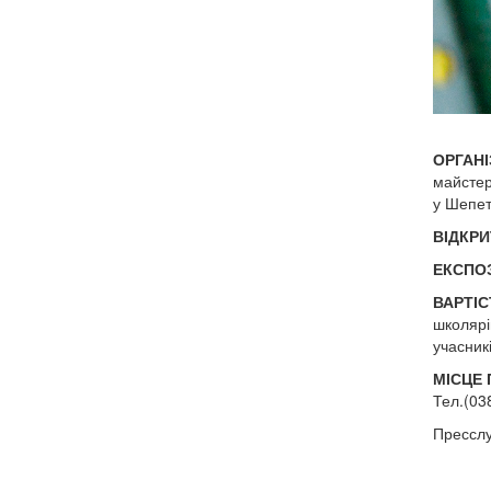
ОРГАНІ
майстер
у Шепет
ВІДКРИ
ЕКСПОЗ
ВАРТІС
школярів
учасник
МІСЦЕ
Тел.(03
Пресслу