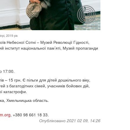
прі, 2019 рік
в Небесної Сотні – Музей Революції Гідності,
 інститут національної пам’яті, Музей пропаганди
о 17:00.
в – 15 грн. Є пільги для дітей дошкільного віку,
тей з багатодітних сімей, учасників бойових дій,
ої катастрофи.
ка, Хмельницька область.
m.org
, +380 98 661 18 33.
Опубліковано 2021 02 09, 14:26