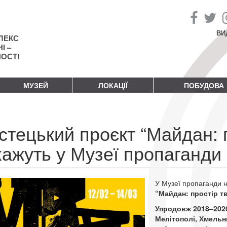
ВИ
ЛЕКС
І –
НОСТІ
МУЗЕЙ
ЛОКАЦІЇ
ПОБУДОВА
тецький проєкт “Майдан: п
кажуть у Музеї пропаганди
У Музеї пропаганди 
“Майдан: простір тв
Упродовж 2018–2020 
Мелітополі, Хмельн