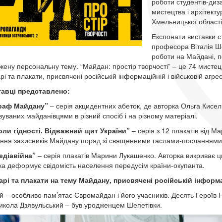
роботи студентів-диз
мистецтва і архітект
Хмельницької області
Експонати виставки с
професора Віталія Шо
роботи на Майдані, п
жену персональну тему. “Майдан: простір творчості” – це 74 мистець
і та плакати, присвячені російській інформаційній і військовій агресі
тавці представлено:
раф Майдану”
– серія акцидентних абеток, де авторка Ольга Кисе
вуваних майданівцями в різний спосіб і на різному матеріалі.
ли гідності. Відважний щит України”
– серія з 12 плакатів від М
ння захисників Майдану поряд зі священними гаслами-посланнями, 
едіавійна”
– серія плакатів Марини Лукашенко. Авторка викриває ци
яка деформує свідомість населення передусім країни-окупанта.
рі та плакати на тему Майдану, присвячені російській інформац
й – особливо пам’ятає Євромайдан і його учасників. Десять Героїв
икола Дзявульський – був уродженцем Шепетівки.