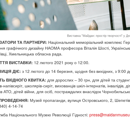
Виставка "Майдан: простір творчості" у Дні
ЗАТОРИ ТА ПАРТНЕРИ:
Національний меморіальний комплекс Герої
ня графічного дизайну НАОМА професора Віталія Шості, Український
івці, Хмельницька обласна рада.
ТТЯ ВИСТАВКИ:
12 лютого 2021 року о 12:00.
ИЦІЯ ДІЄ:
з 12 лютого до 14 березня, щодня без вихідних, з 9:00 д
ТЬ ВХІДНОГО КВИТКА:
для дорослих – 30 грн, для дітей та студенті
-напівсиріт, школярів-сиріт, вихованців шкіл-інтернатів, інвалідів, ді
ів АТО, дітей війни, для осіб, постраждалих внаслідок Чорнобильськ
 ПРОВЕДЕННЯ:
Музей пропаганди, вулиця Островського, 2, Шепетів
840) 4-14-74
жба Національного Музею Революції Гідності:
press@maidanmuseu