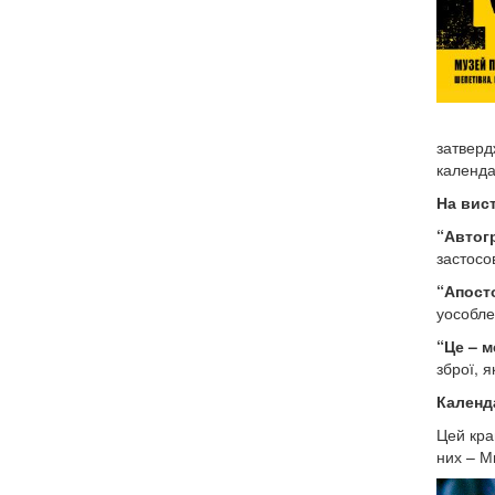
затверд
календар
На вис
“Автог
застосо
“Апосто
уособле
“Це – м
зброї, 
Календа
Цей кра
них – М