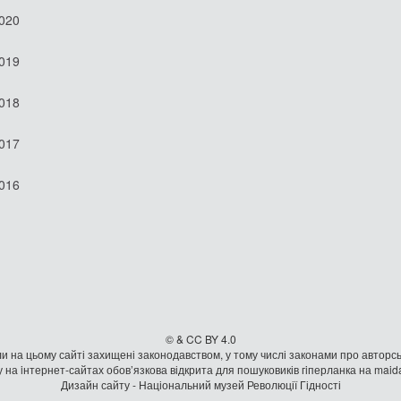
2020
2019
2018
2017
2016
© & CC BY 4.0
и на цьому сайті захищені законодавством, у тому числі законами про авторсь
 на iнтернет-сайтах обов’язкова відкрита для пошуковиків гiперланка на mai
Дизайн сайту - Національний музей Революції Гідності