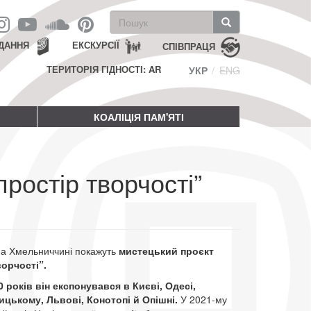
Пошукова
форма
Пошук
ДАННЯ
ЕКСКУРСІЇ
СПІВПРАЦЯ
ТЕРИТОРІЯ ГІДНОСТІ: AR
УКР
ENG
КОАЛІЦІЯ ПАМ'ЯТІ
ростір творчості”
на Хмельниччині покажуть
мистецький проєкт
орчості”.
років він експонувався в Києві, Одесі,
ицькому, Львові, Конотопі й Опішні.
У 2021-му