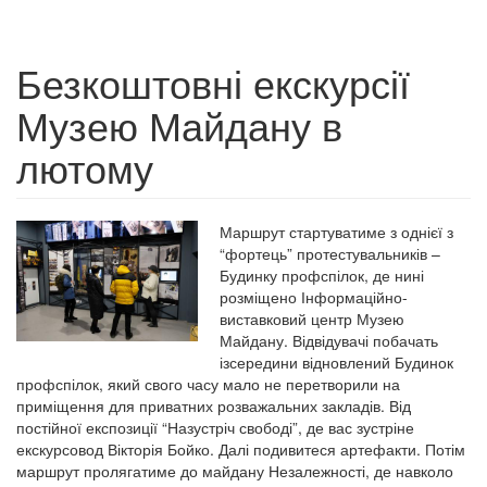
Безкоштовні екскурсії
Музею Майдану в
лютому
Маршрут стартуватиме з однієї з
“фортець” протестувальників –
Будинку профспілок, де нині
розміщено Інформаційно-
виставковий центр Музею
Майдану. Відвідувачі побачать
ізсередини відновлений Будинок
профспілок, який свого часу мало не перетворили на
приміщення для приватних розважальних закладів. Від
постійної експозиції “Назустріч свободі”, де вас зустріне
екскурсовод Вікторія Бойко. Далі подивитеся артефакти. Потім
маршрут пролягатиме до майдану Незалежності, де навколо