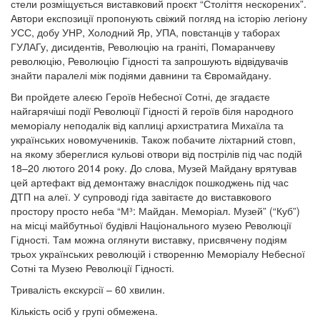
стели розміщується виставковий проєкт “Століття нескорених”.
Автори експозиції пропонують свіжий погляд на історію легіону
УСС, добу УНР, Холодний Яр, УПА, повстанців у таборах
ГУЛАГу, дисидентів, Революцію на граніті, Помаранчеву
революцію, Революцію Гідності та запрошують відвідувачів
знайти паралелі між подіями давнини та Євромайдану.
Ви пройдете алеєю Героїв Небесної Сотні, де згадаєте
найгарячіші події Революції Гідності й героїв біля народного
меморіалу неподалік від каплиці архистратига Михаїла та
українських новомучеників. Також побачите ліхтарний стовп,
на якому збереглися кульові отвори від пострілів під час подій
18–20 лютого 2014 року. До слова, Музей Майдану врятував
цей артефакт від демонтажу внаслідок пошкоджень під час
ДТП на алеї. У супроводі гіда завітаєте до виставкового
простору просто неба “М³: Майдан. Меморіал. Музей” (“Куб”)
на місці майбутньої будівлі Національного музею Революції
Гідності. Там можна оглянути виставку, присвячену подіям
трьох українських революцій і створенню Меморіалу Небесної
Сотні та Музею Революції Гідності.
Тривалість екскурсії – 60 хвилин.
Кількість осіб у групі обмежена.