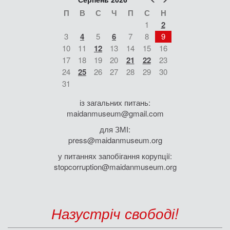
П
В
С
Ч
П
С
Н
1
2
3
4
5
6
7
8
9
10
11
12
13
14
15
16
17
18
19
20
21
22
23
24
25
26
27
28
29
30
31
із загальних питань:
maidanmuseum@gmail.com
для ЗМІ:
press@maidanmuseum.org
у питаннях запобігання корупції:
stopcorruption@maidanmuseum.org
Назустріч свободі!