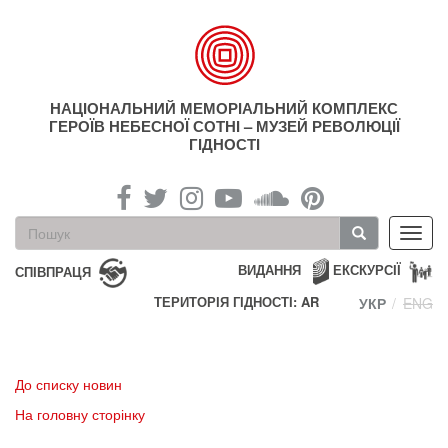
Перейти
до
основного
матеріалу
НАЦІОНАЛЬНИЙ МЕМОРІАЛЬНИЙ КОМПЛЕКС
ГЕРОЇВ НЕБЕСНОЇ СОТНІ – МУЗЕЙ РЕВОЛЮЦІЇ
ГІДНОСТІ
Пошукова
Toggl
форма
navig
Пошук
ВИДАННЯ
ЕКСКУРСІЇ
СПІВПРАЦЯ
ТЕРИТОРІЯ ГІДНОСТІ: AR
УКР
ENG
До списку новин
На головну сторінку