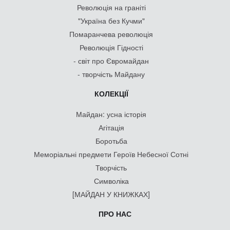
Революція на граніті
"Україна без Кучми"
Помаранчева революція
Революція Гідності
- світ про Євромайдан
- творчість Майдану
КОЛЕКЦІЇ
Майдан: усна історія
Агітація
Боротьба
Меморіальні предмети Героїв Небесної Сотні
Творчість
Символіка
[МАЙДАН У КНИЖКАХ]
ПРО НАС