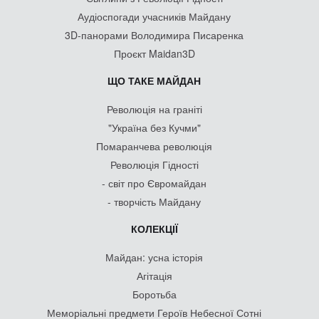
Аудіоспогади учасників Майдану
3D-панорами Володимира Писаренка
Проєкт Maidan3D
ЩО ТАКЕ МАЙДАН
Революція на граніті
"Україна без Кучми"
Помаранчева революція
Революція Гідності
- світ про Євромайдан
- творчість Майдану
КОЛЕКЦІЇ
Майдан: усна історія
Агітація
Боротьба
Меморіальні предмети Героїв Небесної Сотні