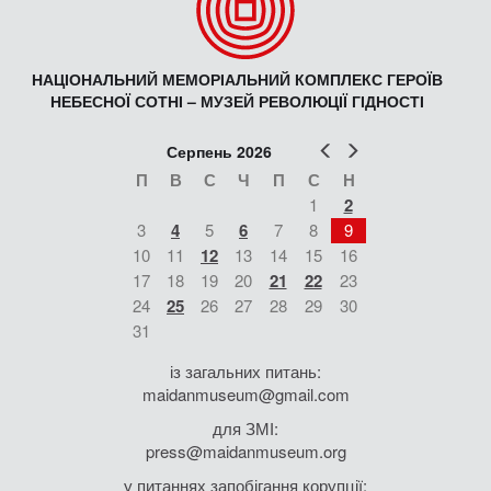
НАЦІОНАЛЬНИЙ МЕМОРІАЛЬНИЙ КОМПЛЕКС ГЕРОЇВ
НЕБЕСНОЇ СОТНІ – МУЗЕЙ РЕВОЛЮЦІЇ ГІДНОСТІ
Попер
Наст
Серпень 2026
П
В
С
Ч
П
С
Н
1
2
3
4
5
6
7
8
9
10
11
12
13
14
15
16
17
18
19
20
21
22
23
24
25
26
27
28
29
30
31
із загальних питань:
maidanmuseum@gmail.com
для ЗМІ:
press@maidanmuseum.org
у питаннях запобігання корупції: