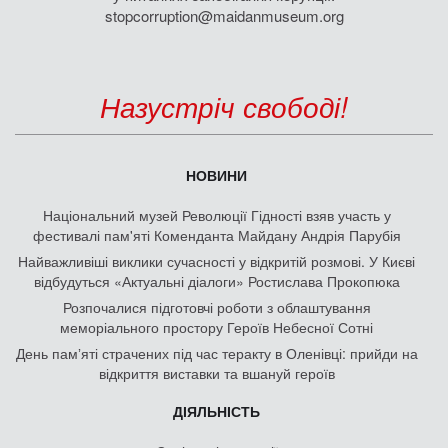
stopcorruption@maidanmuseum.org
Назустріч свободі!
НОВИНИ
Національний музей Революції Гідності взяв участь у
фестивалі пам'яті Коменданта Майдану Андрія Парубія
Найважливіші виклики сучасності у відкритій розмові. У Києві
відбудуться «Актуальні діалоги» Ростислава Прокопюка
Розпочалися підготовчі роботи з облаштування
меморіального простору Героїв Небесної Сотні
День памʼяті страчених під час теракту в Оленівці: прийди на
відкриття виставки та вшануй героїв
ДІЯЛЬНІСТЬ