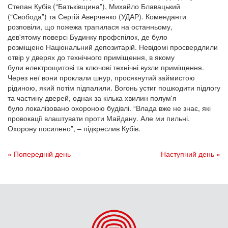
Степан Кубів (“Батьківщина”), Михайло Блавацький
(“Свобода”) та Сергій Аверченко (УДАР). Коменданти
розповіли, що пожежа трапилася на останньому,
дев'ятому поверсі Будинку профспілок, де було
розміщено Національний депозитарій. Невідомі просвердлили
отвір у дверях до технічного приміщення, в якому
були електрощитові та ключові технічні вузли приміщення.
Через неї вони проклали шнур, просякнутий займистою
рідиною, який потім підпалили. Вогонь устиг пошкодити підлогу
та частину дверей, однак за кілька хвилин полум'я
було локалізовано охороною будівлі. “Влада вже не знає, які
провокації влаштувати проти Майдану. Але ми пильні.
Охорону посилено”, – підкреслив Кубів.
« Попередній день
Наступний день »