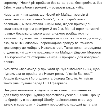
спротиву. “Новий рік пройшов без катастроф, без проблем, без
бійок, у звичайному режимі”, – розповів також Кубів.
Коменданти нагадали, що Новий рік Майдан зустрів зі
святковим столом: салат "олів'є", салат із крабовими
паличками, м’ясні страви. Окрім того, людей пригощали
величезним тортом розміром 2 на 2 м. Менші торти та тисячі
пляшок безалкогольного шампанського розійшлися по
наметах. Водночас час коменданти поскаржилися на дії міліції,
яка, за їхніми словами, перешкоджає проїзду вантажного
транспорту до майдану Незалежності. Також вони нагородили
студентів, які цілу ніч працювали на Майдані Дідусем Морозом
і Снігуронькою та створили найкращі прикраси для новорічної
ялинки.
Активісти Євромайдану приїхали до Лук'янівського СІЗО, щоб
підтримати та привітати з Новим роком “в’язнів Банкової”
Андрія Дзиндзю і його адвоката Віктора Смолія. Активісти
також улаштували перед СІЗО феєрверк.
Невідомі намагалися підпалити технічне приміщення на
дев'ятому поверсі Будинку профспілок увечері 1 січня. Про це
на брифінгу в пресцентрі Штабу національного спротиву
заявили коменданти Будинку профспілок, народні депутати