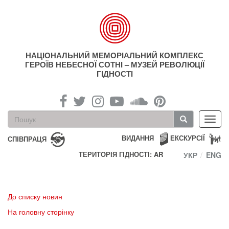
Перейти
до
основного
матеріалу
НАЦІОНАЛЬНИЙ МЕМОРІАЛЬНИЙ КОМПЛЕКС
ГЕРОЇВ НЕБЕСНОЇ СОТНІ – МУЗЕЙ РЕВОЛЮЦІЇ
ГІДНОСТІ
Пошукова
Toggl
форма
navig
Пошук
ВИДАННЯ
ЕКСКУРСІЇ
СПІВПРАЦЯ
ТЕРИТОРІЯ ГІДНОСТІ: AR
УКР
ENG
До списку новин
На головну сторінку