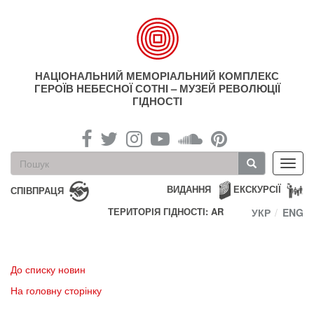
Перейти
до
основного
матеріалу
НАЦІОНАЛЬНИЙ МЕМОРІАЛЬНИЙ КОМПЛЕКС
ГЕРОЇВ НЕБЕСНОЇ СОТНІ – МУЗЕЙ РЕВОЛЮЦІЇ
ГІДНОСТІ
Пошукова
Toggl
форма
navig
Пошук
ВИДАННЯ
ЕКСКУРСІЇ
СПІВПРАЦЯ
ТЕРИТОРІЯ ГІДНОСТІ: AR
УКР
ENG
До списку новин
На головну сторінку