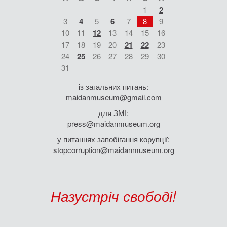
1
2
3
4
5
6
7
8
9
10
11
12
13
14
15
16
17
18
19
20
21
22
23
24
25
26
27
28
29
30
31
із загальних питань:
maidanmuseum@gmail.com
для ЗМІ:
press@maidanmuseum.org
у питаннях запобігання корупції:
stopcorruption@maidanmuseum.org
Назустріч свободі!