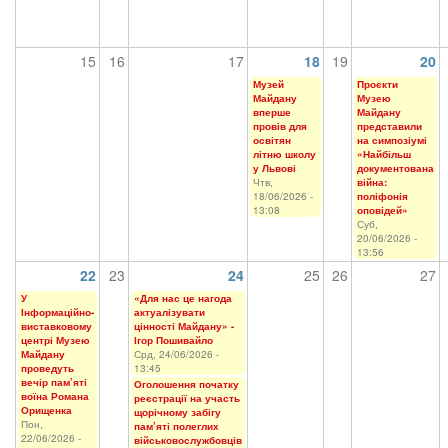
15
16
17
18
19
20
Музей
Проєкти
Майдану
Музею
вперше
Майдану
провів для
представили
освітян
на симпозіумі
літню школу
«Найбільш
у Львові
документована
Чтв,
війна:
18/06/2026 -
поліфонія
13:08
оповідей»
Суб,
20/06/2026 -
13:56
22
23
24
25
26
27
У
«Для нас це нагода
Інформаційно-
актуалізувати
виставковому
цінності Майдану» -
центрі Музею
Ігор Пошивайло
Майдану
Срд, 24/06/2026 -
проведуть
13:45
вечір пам’яті
Оголошення початку
воїна Романа
реєстрації на участь
Орищенка
щорічному забігу
Пон,
пам’яті полеглих
22/06/2026 -
військовослужбовців