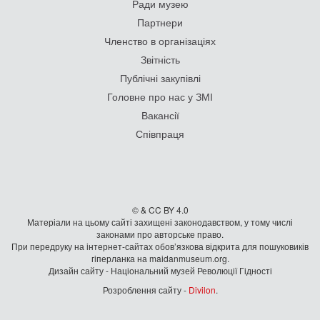
Ради музею
Партнери
Членство в організаціях
Звітність
Публічні закупівлі
Головне про нас у ЗМІ
Вакансії
Співпраця
© & CC BY 4.0
Матеріали на цьому сайті захищені законодавством, у тому числі
законами про авторське право.
При передруку на iнтернет-сайтах обов’язкова відкрита для пошуковиків
гiперланка на maidanmuseum.org.
Дизайн сайту - Національний музей Революції Гідності
Розроблення сайту -
Divilon
.