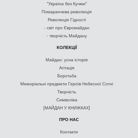
"Україна без Кучми"
Помаранчева революція
Революція Гідності
- світ про Євромайдан
- творчість Майдану
КОЛЕКЦІЇ
Майдан: усна історія
Агітація
Боротьба
Меморіальні предмети Героїв Небесної Сотні
Творчість
Символіка
[МАЙДАН У КНИЖКАХ]
ПРО НАС
Контакти