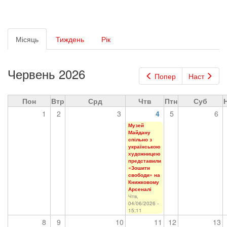
Первинні
Місяць
(активна
Тиждень
Рік
вкладки
вкладка)
Червень 2026
Попер
Наст
Пон
Втр
Срд
Чтв
Птн
Суб
1
2
3
4
5
6
Музей
Майдану
спільно з
українською
художницею
представили
«Зошити
свободи» на
Книжковому
Арсеналі
Чтв,
04/06/2026 -
15:11
8
9
10
11
12
13