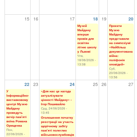
15
16
17
18
19
20
Музей
Проєкти
Майдану
Музею
вперше
Майдану
провів для
представили
освітян
на симпозіумі
літню школу
«Найбільш
у Львові
документована
Чтв,
війна:
18/06/2026 -
поліфонія
13:08
оповідей»
Суб,
20/06/2026 -
13:56
22
23
24
25
26
27
У
«Для нас це нагода
Інформаційно-
актуалізувати
виставковому
цінності Майдану» -
центрі Музею
Ігор Пошивайло
Майдану
Срд, 24/06/2026 -
проведуть
13:45
вечір пам’яті
Оголошення початку
воїна Романа
реєстрації на участь
Орищенка
щорічному забігу
Пон,
пам’яті полеглих
22/06/2026 -
військовослужбовців