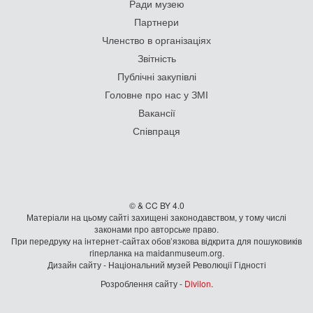
Ради музею
Партнери
Членство в організаціях
Звітність
Публічні закупівлі
Головне про нас у ЗМІ
Вакансії
Співпраця
© & CC BY 4.0
Матеріали на цьому сайті захищені законодавством, у тому числі
законами про авторське право.
При передруку на iнтернет-сайтах обов’язкова відкрита для пошуковиків
гiперланка на maidanmuseum.org.
Дизайн сайту - Національний музей Революції Гідності
Розроблення сайту -
Divilon
.