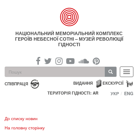
Перейти
до
основного
матеріалу
НАЦІОНАЛЬНИЙ МЕМОРІАЛЬНИЙ КОМПЛЕКС
ГЕРОЇВ НЕБЕСНОЇ СОТНІ – МУЗЕЙ РЕВОЛЮЦІЇ
ГІДНОСТІ
Пошукова
Toggl
форма
navig
Пошук
ВИДАННЯ
ЕКСКУРСІЇ
СПІВПРАЦЯ
ТЕРИТОРІЯ ГІДНОСТІ: AR
УКР
ENG
До списку новин
На головну сторінку