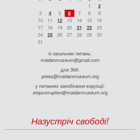
1
2
3
4
5
6
7
8
9
10
11
12
13
14
15
16
17
18
19
20
21
22
23
24
25
26
27
28
29
30
31
із загальних питань:
maidanmuseum@gmail.com
для ЗМІ:
press@maidanmuseum.org
у питаннях запобігання корупції:
stopcorruption@maidanmuseum.org
Назустріч свободі!