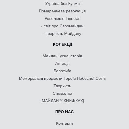
"Україна без Кучми"
Помаранчева революція
Революція Гідності
- світ про Євромайдан
- творчість Майдану
КОЛЕКЦІЇ
Майдан: усна історія
Агітація
Боротьба
Меморіальні предмети Героїв Небесної Сотні
Творчість
Символіка
[МАЙДАН У КНИЖКАХ]
ПРО НАС
Контакти