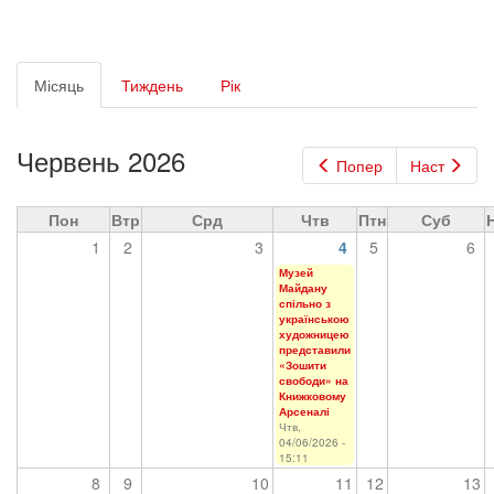
Первинні
Місяць
(активна
Тиждень
Рік
вкладки
вкладка)
Червень 2026
Попер
Наст
Пон
Втр
Срд
Чтв
Птн
Суб
1
2
3
4
5
6
Музей
Майдану
спільно з
українською
художницею
представили
«Зошити
свободи» на
Книжковому
Арсеналі
Чтв,
04/06/2026 -
15:11
8
9
10
11
12
13