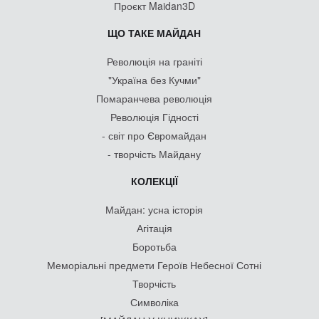
Проєкт Maidan3D
ЩО ТАКЕ МАЙДАН
Революція на граніті
"Україна без Кучми"
Помаранчева революція
Революція Гідності
- світ про Євромайдан
- творчість Майдану
КОЛЕКЦІЇ
Майдан: усна історія
Агітація
Боротьба
Меморіальні предмети Героїв Небесної Сотні
Творчість
Символіка