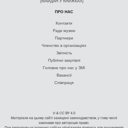
[МАЙДАН У КНИЖКАХ]
ПРО НАС
Контакти
Ради музею
Партнери
Членство в організаціях
Звітність
Публічні закупівлі
Головне про нас у ЗМІ
Вакансії
Співпраця
© & CC BY 4.0
Матеріали на цьому сайті захищені законодавством, у тому числі
законами про авторське право.
При передруку на iнтернет-сайтах обов’язкова відкрита для пошуковиків