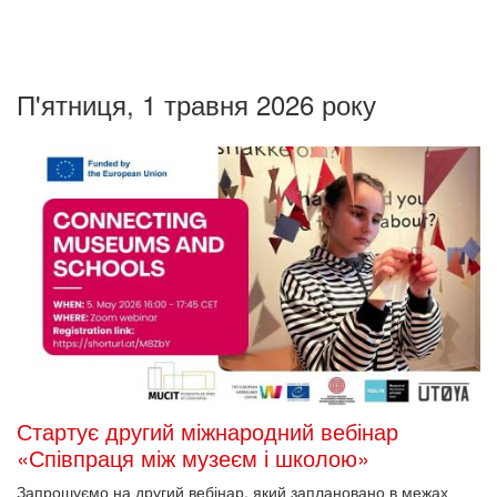
П'ятниця, 1 травня 2026 року
Стартує другий міжнародний вебінар
«Співпраця між музеєм і школою»
Запрошуємо на другий вебінар, який заплановано в межах