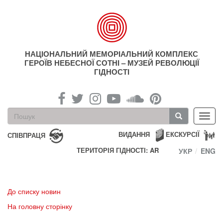
Перейти
до
основного
матеріалу
НАЦІОНАЛЬНИЙ МЕМОРІАЛЬНИЙ КОМПЛЕКС
ГЕРОЇВ НЕБЕСНОЇ СОТНІ – МУЗЕЙ РЕВОЛЮЦІЇ
ГІДНОСТІ
Пошукова
Toggl
форма
navig
Пошук
ВИДАННЯ
ЕКСКУРСІЇ
СПІВПРАЦЯ
ТЕРИТОРІЯ ГІДНОСТІ: AR
УКР
ENG
До списку новин
На головну сторінку