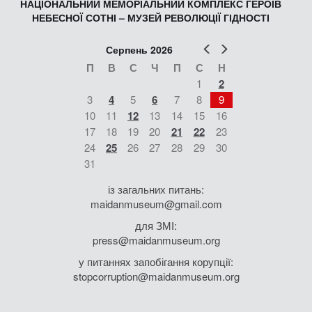
НАЦІОНАЛЬНИЙ МЕМОРІАЛЬНИЙ КОМПЛЕКС ГЕРОЇВ
НЕБЕСНОЇ СОТНІ – МУЗЕЙ РЕВОЛЮЦІЇ ГІДНОСТІ
Попер
Наст
Серпень 2026
П
В
С
Ч
П
С
Н
1
2
3
4
5
6
7
8
9
10
11
12
13
14
15
16
17
18
19
20
21
22
23
24
25
26
27
28
29
30
31
із загальних питань:
maidanmuseum@gmail.com
для ЗМІ:
press@maidanmuseum.org
у питаннях запобігання корупції:
stopcorruption@maidanmuseum.org