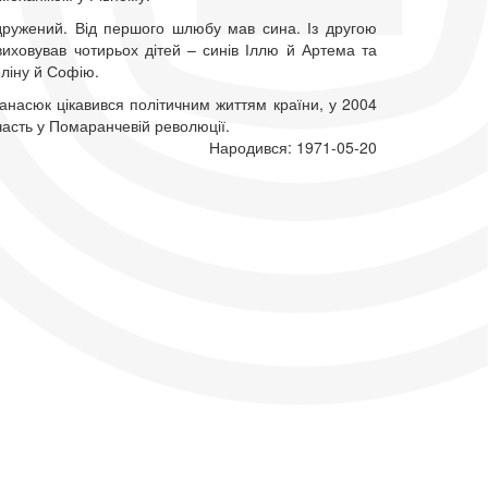
одружений. Від першого шлюбу мав сина. Із другою
иховував чотирьох дітей – синів Іллю й Артема та
ліну й Софію.
анасюк цікавився політичним життям країни, у 2004
часть у Помаранчевій революції.
Народився: 1971-05-20