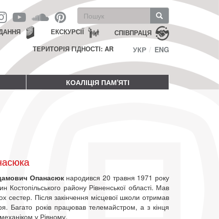
Пошукова
форма
Пошук
ДАННЯ
ЕКСКУРСІЇ
СПІВПРАЦЯ
ТЕРИТОРІЯ ГІДНОСТІ: AR
УКР
ENG
КОАЛІЦІЯ ПАМ'ЯТІ
насюка
дамович Опанасюк
народився 20 травня 1971 року
ин Костопільського району Рівненської області. Мав
ох сестер. Після закінчення місцевої школи отримав
я. Багато років працював телемайстром, а з кінця
механіком у Рівному.