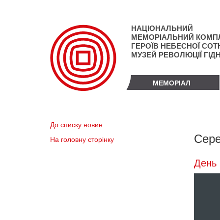
Перейти
до
основного
НАЦІОНАЛЬНИЙ
матеріалу
МЕМОРІАЛЬНИЙ КОМП
ГЕРОЇВ НЕБЕСНОЇ СОТН
МУЗЕЙ РЕВОЛЮЦІЇ ГІД
МЕМОРІАЛ
До списку новин
Сере
На головну сторінку
День 