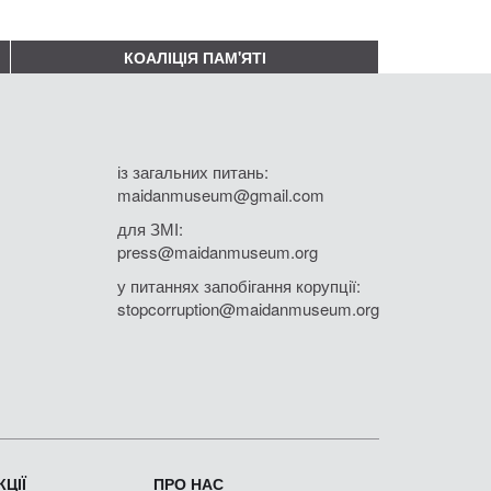
КОАЛІЦІЯ ПАМ'ЯТІ
із загальних питань:
maidanmuseum@gmail.com
для ЗМІ:
press@maidanmuseum.org
у питаннях запобігання корупції:
stopcorruption@maidanmuseum.org
ЦІЇ
ПРО НАС