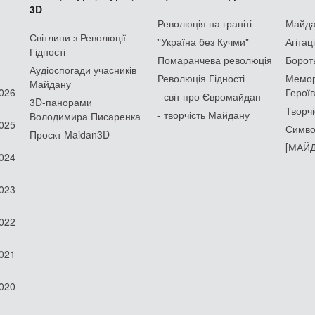
3D
Революція на граніті
Майдан
Світлини з Революції
"Україна без Кучми"
Агітац
Гідності
Помаранчева революція
Борот
Аудіоспогади учасників
Революція Гідності
Мемор
Майдану
2026
Героїв
- світ про Євромайдан
3D-панорами
Творчі
- творчість Майдану
Володимира Писаренка
2025
Симво
Проєкт Maidan3D
[МАЙД
2024
2023
2022
2021
2020