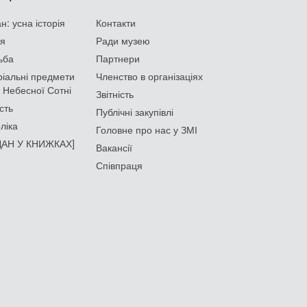
: усна історія
Контакти
ія
Ради музею
ьба
Партнери
іальні предмети
Членство в організаціях
 Небесної Сотні
Звітність
сть
Публічні закупівлі
ліка
Головне про нас у ЗМІ
АН У КНИЖКАХ]
Вакансії
Співпраця