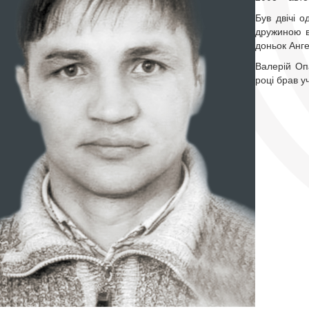
Був двічі 
дружиною в
доньок Анге
Валерій Оп
році брав у