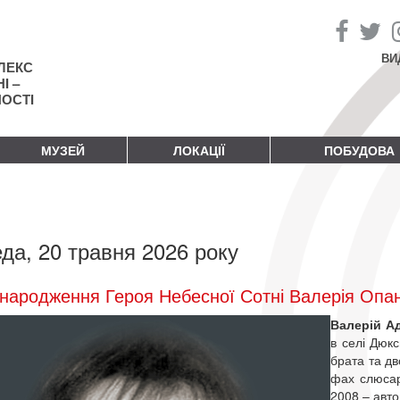
ВИ
ЛЕКС
І –
НОСТІ
МУЗЕЙ
ЛОКАЦІЇ
ПОБУДОВА
да, 20 травня 2026 року
народження Героя Небесної Сотні Валерія Опа
Валерій А
в селі Дюкс
брата та дв
фах слюсар
2008 – авто