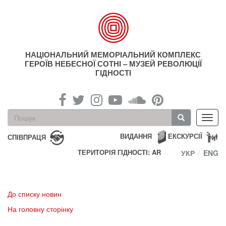
Перейти
до
основного
матеріалу
НАЦІОНАЛЬНИЙ МЕМОРІАЛЬНИЙ КОМПЛЕКС
ГЕРОЇВ НЕБЕСНОЇ СОТНІ – МУЗЕЙ РЕВОЛЮЦІЇ
ГІДНОСТІ
Пошукова
Toggl
форма
navig
Пошук
ВИДАННЯ
ЕКСКУРСІЇ
СПІВПРАЦЯ
ТЕРИТОРІЯ ГІДНОСТІ: AR
УКР
ENG
До списку новин
На головну сторінку