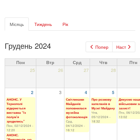
Первинні
Місяць
(активна
Тиждень
Рік
вкладки
вкладка)
Грудень 2024
Попер
Наст
Пон
Втр
Срд
Чтв
Птн
25
26
27
28
2
3
4
5
АНОНС. У
Світлинами
Про розмову
Дякуємо наш
Тернополі
Майданів
капеланів в
військовим з
відкриється
поповнилася
Музеї Майдану
захист!
виставка “Із
музейна
Чтв,
Птн, 06/12/20
полум’я
фотоколекція
05/12/2024 -
13:02
зродились”
Срд,
18:32
Пон, 02/12/2024 -
04/12/2024 -
12:20
16:12
АНОНС.
“Революція, що