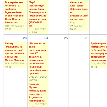
Всеукраїнського
Марії.
віночки на
конкурсу на
Презентація
алеї Героїв
здобуття
книжки Ірини
Небесної Сотні
Відзнаки імені
Пономарьової
та
Героя Небесної
“Маріуполь на
Вифлеємський
Сотні Сергія
хвилях історії
вогонь миру
Кемського
(1780–2022
Чтв,
Пон, 16/12/2024 -
рр.)”
19/12/2024 -
02:33
Втр, 17/12/2024
15:12
- 12:26
23
24
25
26
Книжку
"Мальопис як
Будівництво
"Маріуполь на
засіб
Меморіалу Ге
хвилях історії"
популяризації
Небесної Сот
презентували в
історії":
законсервую
Інфоцентрі
тематична
завершення
Музею Майдану
зустріч про
воєнного ста
Пон, 23/12/2024 -
особливості
Птн, 27/12/20
13:18
коміксів як
15:45
просвітницьких
проєктів
Втр, 24/12/2024
- 00:06
Команда
Музею
Майдану щиро
вітає Вас з
Різдвом та
Новим роком!
Втр, 24/12/2024