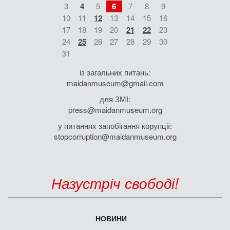
3
4
5
6
7
8
9
10
11
12
13
14
15
16
17
18
19
20
21
22
23
24
25
26
27
28
29
30
31
із загальних питань:
maidanmuseum@gmail.com
для ЗМІ:
press@maidanmuseum.org
у питаннях запобігання корупції:
stopcorruption@maidanmuseum.org
Назустріч свободі!
НОВИНИ