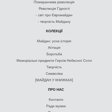
Помаранчева революція
Революція Гідності
- світ про Євромайдан
- творчість Майдану
КОЛЕКЦІЇ
Майдан: усна історія
Агітація
Боротьба
Меморіальні предмети Героїв Небесної Сотні
Творчість
Символіка
[МАЙДАН У КНИЖКАХ]
ПРО НАС
Контакти
Ради музею