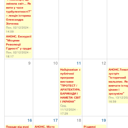
змінила світ… Як
жити у часи
турбулентності?”
– лекція історика
Олександра
Зінченка
Пон, 02/12/2024 -
14:09
АНОНС. Екскурсії
"Місцями
Революції
Гідності" у грудні
Пон, 02/12/2024 -
18:17
9
10
11
12
Найцікавіше з
АНОНС.Тема
публічної
зустріч
програми
"Історичний
виставки
мальопис. Як
"ПРОТЕСТ /
вивчати істо
АРХІТЕКТУРА.
цікаво і
БАРИКАДИ І
зрозуміло"
НАМЕТИ: СВІТ
Птн, 13/12/20
І УКРАЇНА"
16:59
Срд,
11/12/2024 -
17:29
16
17
18
19
Поради від журі
АНОНС. Місто
Різдвяні