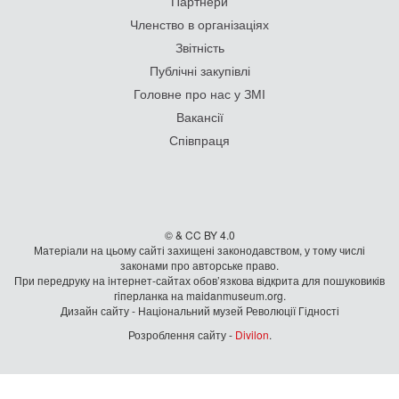
Партнери
Членство в організаціях
Звітність
Публічні закупівлі
Головне про нас у ЗМІ
Вакансії
Співпраця
© & CC BY 4.0
Матеріали на цьому сайті захищені законодавством, у тому числі
законами про авторське право.
При передруку на iнтернет-сайтах обов’язкова відкрита для пошуковиків
гiперланка на maidanmuseum.org.
Дизайн сайту - Національний музей Революції Гідності
Розроблення сайту -
Divilon
.