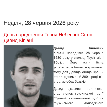
Неділя, 28 червня 2026 року
День народження Героя Небесної Сотні
Давид Кіпіані
Давид Ілійович
Кіпіані
народився 28 червня
1980 року у столиці Грузії місті
Тбілісі. Його мати була
українкою, а батько – грузином,
тому для Давида обидві країни
стали рідними. У 2001 році він
утратив обох батьків.
Давид цікавився політикою,
став членом грузинської партії
"Єдиний національний рух" та
грузинського молодіжного