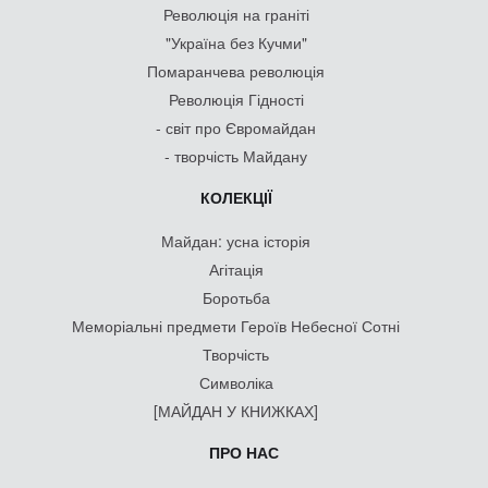
Революція на граніті
"Україна без Кучми"
Помаранчева революція
Революція Гідності
- світ про Євромайдан
- творчість Майдану
КОЛЕКЦІЇ
Майдан: усна історія
Агітація
Боротьба
Меморіальні предмети Героїв Небесної Сотні
Творчість
Символіка
[МАЙДАН У КНИЖКАХ]
ПРО НАС