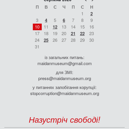
П
В
С
Ч
П
С
Н
1
2
3
4
5
6
7
8
9
10
11
12
13
14
15
16
17
18
19
20
21
22
23
24
25
26
27
28
29
30
31
із загальних питань:
maidanmuseum@gmail.com
для ЗМІ:
press@maidanmuseum.org
у питаннях запобігання корупції:
stopcorruption@maidanmuseum.org
Назустріч свободі!