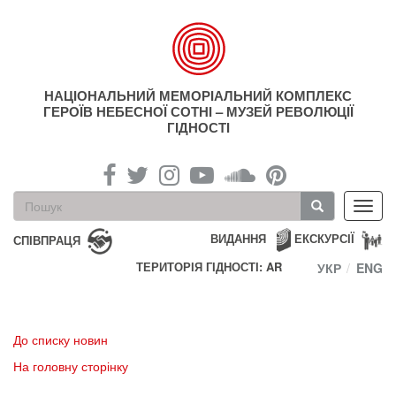
Перейти
до
основного
матеріалу
НАЦІОНАЛЬНИЙ МЕМОРІАЛЬНИЙ КОМПЛЕКС
ГЕРОЇВ НЕБЕСНОЇ СОТНІ – МУЗЕЙ РЕВОЛЮЦІЇ
ГІДНОСТІ
Пошукова
Toggl
форма
navig
Пошук
ВИДАННЯ
ЕКСКУРСІЇ
СПІВПРАЦЯ
ТЕРИТОРІЯ ГІДНОСТІ: AR
УКР
ENG
До списку новин
На головну сторінку