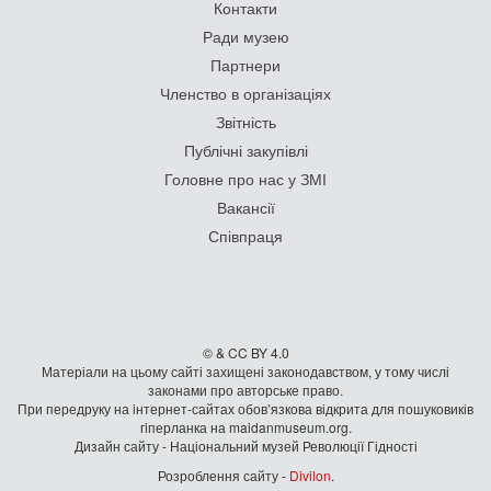
Контакти
Ради музею
Партнери
Членство в організаціях
Звітність
Публічні закупівлі
Головне про нас у ЗМІ
Вакансії
Співпраця
© & CC BY 4.0
Матеріали на цьому сайті захищені законодавством, у тому числі
законами про авторське право.
При передруку на iнтернет-сайтах обов’язкова відкрита для пошуковиків
гiперланка на maidanmuseum.org.
Дизайн сайту - Національний музей Революції Гідності
Розроблення сайту -
Divilon
.