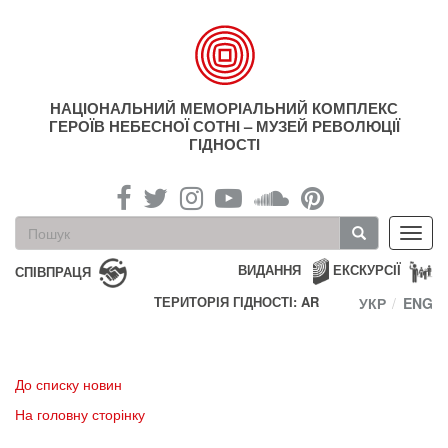
Перейти
до
основного
матеріалу
НАЦІОНАЛЬНИЙ МЕМОРІАЛЬНИЙ КОМПЛЕКС
ГЕРОЇВ НЕБЕСНОЇ СОТНІ – МУЗЕЙ РЕВОЛЮЦІЇ
ГІДНОСТІ
Пошукова
Toggl
форма
navig
Пошук
ВИДАННЯ
ЕКСКУРСІЇ
СПІВПРАЦЯ
ТЕРИТОРІЯ ГІДНОСТІ: AR
УКР
ENG
До списку новин
На головну сторінку