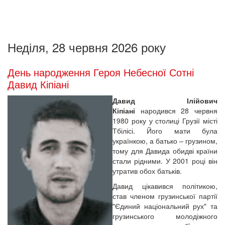
Неділя, 28 червня 2026 року
День народження Героя Небесної Сотні
Давид Кіпіані
Давид Ілійович
Кіпіані
народився 28 червня
1980 року у столиці Грузії місті
Тбілісі. Його мати була
українкою, а батько – грузином,
тому для Давида обидві країни
стали рідними. У 2001 році він
утратив обох батьків.
Давид цікавився політикою,
став членом грузинської партії
"Єдиний національний рух" та
грузинського молодіжного