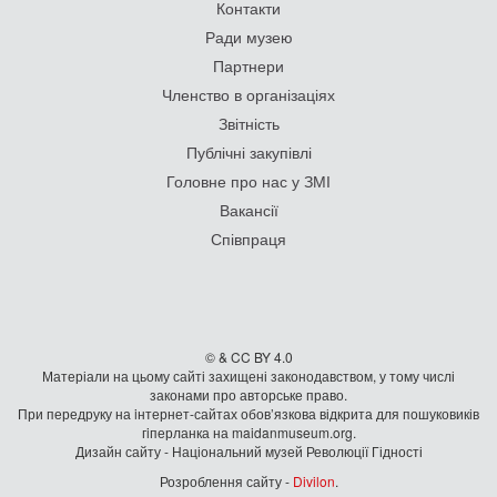
Контакти
Ради музею
Партнери
Членство в організаціях
Звітність
Публічні закупівлі
Головне про нас у ЗМІ
Вакансії
Співпраця
© & CC BY 4.0
Матеріали на цьому сайті захищені законодавством, у тому числі
законами про авторське право.
При передруку на iнтернет-сайтах обов’язкова відкрита для пошуковиків
гiперланка на maidanmuseum.org.
Дизайн сайту - Національний музей Революції Гідності
Розроблення сайту -
Divilon
.