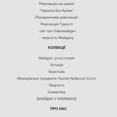
Революція на граніті
"Україна без Кучми"
Помаранчева революція
Революція Гідності
- світ про Євромайдан
- творчість Майдану
КОЛЕКЦІЇ
Майдан: усна історія
Агітація
Боротьба
Меморіальні предмети Героїв Небесної Сотні
Творчість
Символіка
[МАЙДАН У КНИЖКАХ]
ПРО НАС