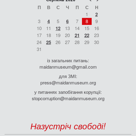
П
В
С
Ч
П
С
Н
1
2
3
4
5
6
7
8
9
10
11
12
13
14
15
16
17
18
19
20
21
22
23
24
25
26
27
28
29
30
31
із загальних питань:
maidanmuseum@gmail.com
для ЗМІ:
press@maidanmuseum.org
у питаннях запобігання корупції:
stopcorruption@maidanmuseum.org
Назустріч свободі!