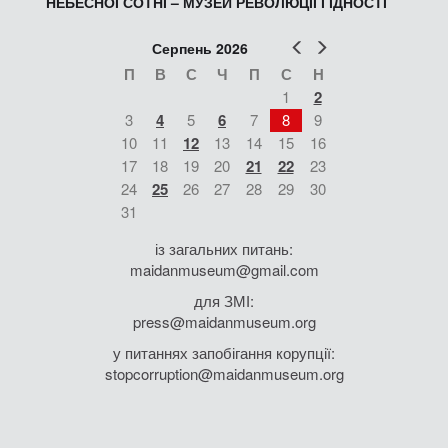
НЕБЕСНОЇ СОТНІ – МУЗЕЙ РЕВОЛЮЦІЇ ГІДНОСТІ
Попер
Наст
Серпень 2026
П
В
С
Ч
П
С
Н
1
2
3
4
5
6
7
8
9
10
11
12
13
14
15
16
17
18
19
20
21
22
23
24
25
26
27
28
29
30
31
із загальних питань:
maidanmuseum@gmail.com
для ЗМІ:
press@maidanmuseum.org
у питаннях запобігання корупції:
stopcorruption@maidanmuseum.org