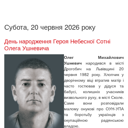
Субота, 20 червня 2026 року
День народження Героя Небесної Сотні
Олега Ушневича
Олег Михайлович
Ушневич
народився в місті
Дрогобич на Львівщині 20
червня 1982 року. Хлопчик у
дворічному віці втратив матір і
часто гостював у дідуся та
бабусі, колишніх учасників
визвольного руху, в місті Сколе.
Саме вони розповідали
малому онукові про ОУН-УПА
та боротьбу українців з
окупаційною радянською
владою.