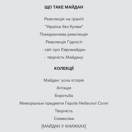
ЩО ТАКЕ МАЙДАН
Революція на граніті
"Україна без Кучми"
Помаранчева революція
Революція Гідності
- світ про Євромайдан
- творчість Майдану
КОЛЕКЦІЇ
Майдан: усна історія
Агітація
Боротьба
Меморіальні предмети Героїв Небесної Сотні
Творчість
Символіка
[МАЙДАН У КНИЖКАХ]