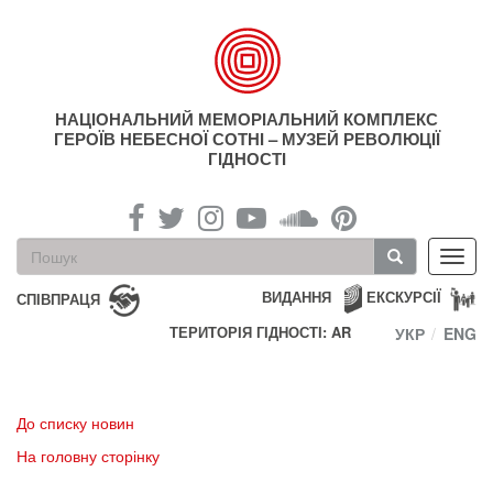
Перейти
до
основного
матеріалу
НАЦІОНАЛЬНИЙ МЕМОРІАЛЬНИЙ КОМПЛЕКС
ГЕРОЇВ НЕБЕСНОЇ СОТНІ – МУЗЕЙ РЕВОЛЮЦІЇ
ГІДНОСТІ
Пошукова
Toggl
форма
navig
Пошук
ВИДАННЯ
ЕКСКУРСІЇ
СПІВПРАЦЯ
ТЕРИТОРІЯ ГІДНОСТІ: AR
УКР
ENG
До списку новин
На головну сторінку