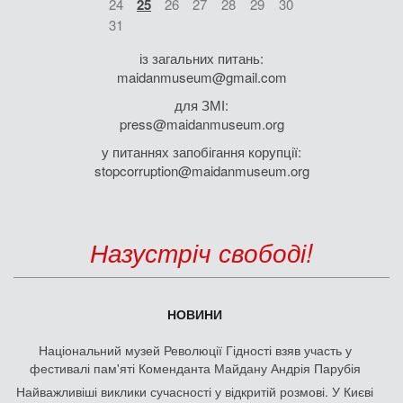
24
25
26
27
28
29
30
31
із загальних питань:
maidanmuseum@gmail.com
для ЗМІ:
press@maidanmuseum.org
у питаннях запобігання корупції:
stopcorruption@maidanmuseum.org
Назустріч свободі!
НОВИНИ
Національний музей Революції Гідності взяв участь у
фестивалі пам'яті Коменданта Майдану Андрія Парубія
Найважливіші виклики сучасності у відкритій розмові. У Києві