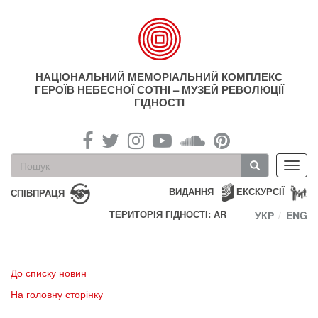
Перейти
до
основного
матеріалу
НАЦІОНАЛЬНИЙ МЕМОРІАЛЬНИЙ КОМПЛЕКС
ГЕРОЇВ НЕБЕСНОЇ СОТНІ – МУЗЕЙ РЕВОЛЮЦІЇ
ГІДНОСТІ
Пошукова
Toggl
форма
navig
Пошук
ВИДАННЯ
ЕКСКУРСІЇ
СПІВПРАЦЯ
ТЕРИТОРІЯ ГІДНОСТІ: AR
УКР
ENG
До списку новин
На головну сторінку