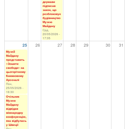
держави
підписав
закон, що
розблоковує
будівництво
Музею
Майдану
Срд,
20/05/2026 -
17:05
25
26
27
28
29
30
31
Музей
Майдану
представить
«Зошити
свободи» на
цьогорічному
Книжковому
Арсеналі
Пон,
25/05/2026 -
16:30
Очільник
Музею
Майдану
відвідав
міжнародну
конференцію,
яка відбулась
у Швеції
Пон,