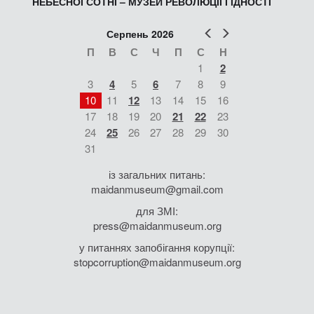
НЕБЕСНОЇ СОТНІ – МУЗЕЙ РЕВОЛЮЦІЇ ГІДНОСТІ
Попер
Наст
Серпень 2026
П
В
С
Ч
П
С
Н
1
2
3
4
5
6
7
8
9
10
11
12
13
14
15
16
17
18
19
20
21
22
23
24
25
26
27
28
29
30
31
із загальних питань:
maidanmuseum@gmail.com
для ЗМІ:
press@maidanmuseum.org
у питаннях запобігання корупції:
stopcorruption@maidanmuseum.org