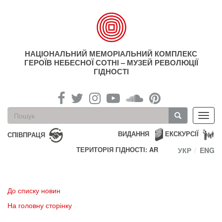
Перейти
до
основного
матеріалу
НАЦІОНАЛЬНИЙ МЕМОРІАЛЬНИЙ КОМПЛЕКС
ГЕРОЇВ НЕБЕСНОЇ СОТНІ – МУЗЕЙ РЕВОЛЮЦІЇ
ГІДНОСТІ
Пошукова
Toggl
форма
navig
Пошук
ВИДАННЯ
ЕКСКУРСІЇ
СПІВПРАЦЯ
ТЕРИТОРІЯ ГІДНОСТІ: AR
УКР
ENG
До списку новин
На головну сторінку