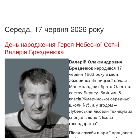
Середа, 17 червня 2026 року
День народження Героя Небесної Сотні
Валерія Брезденюка
Валерій Олександрович
Брезденюк
народився 17
червня 1963 року в місті
Жмеринка Вінницької області.
Мав молодших брата Олега та
сестру Ларису. Закінчив 8
класів Жмеринської середньої
школи №5, а у згодом –
Лубенський лісовий технікум за
спеціальністю "Лісове
господарство".
Після служби в армії працював