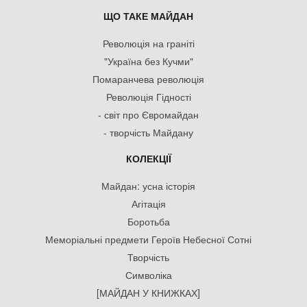
ЩО ТАКЕ МАЙДАН
Революція на граніті
"Україна без Кучми"
Помаранчева революція
Революція Гідності
- світ про Євромайдан
- творчість Майдану
КОЛЕКЦІЇ
Майдан: усна історія
Агітація
Боротьба
Меморіальні предмети Героїв Небесної Сотні
Творчість
Символіка
[МАЙДАН У КНИЖКАХ]