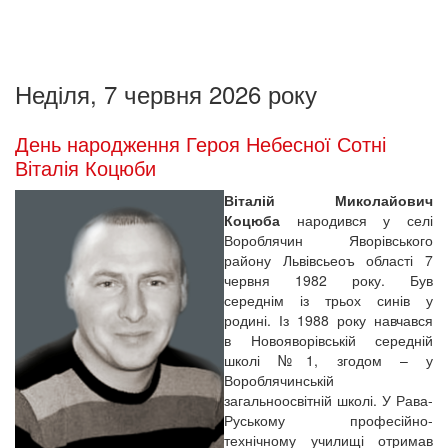
Неділя, 7 червня 2026 року
День народження Героя Небесної Сотні
Віталія Коцюби
Віталій Миколайович
Коцюба
народився у селі
Вороблячин Яворівського
району Львівсьеоъ області 7
червня 1982 року. Був
середнім із трьох синів у
родині. Із 1988 року навчався
в Новояворівській середній
школі №1, згодом – у
Вороблячинській
загальноосвітній школі. У Рава-
Руському професійно-
технічному училищі отримав