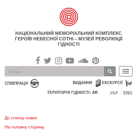
Перейти
до
основного
матеріалу
НАЦІОНАЛЬНИЙ МЕМОРІАЛЬНИЙ КОМПЛЕКС
ГЕРОЇВ НЕБЕСНОЇ СОТНІ – МУЗЕЙ РЕВОЛЮЦІЇ
ГІДНОСТІ
Пошукова
Toggl
форма
navig
Пошук
ВИДАННЯ
ЕКСКУРСІЇ
СПІВПРАЦЯ
ТЕРИТОРІЯ ГІДНОСТІ: AR
УКР
ENG
До списку новин
На головну сторінку