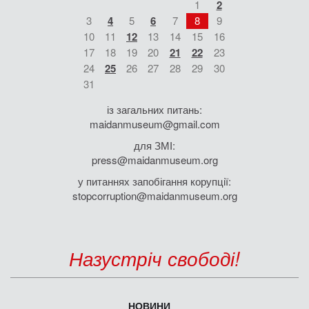
1
2
3
4
5
6
7
8
9
10
11
12
13
14
15
16
17
18
19
20
21
22
23
24
25
26
27
28
29
30
31
із загальних питань:
maidanmuseum@gmail.com
для ЗМІ:
press@maidanmuseum.org
у питаннях запобігання корупції:
stopcorruption@maidanmuseum.org
Назустріч свободі!
НОВИНИ