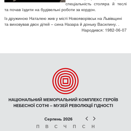
спеціальність столяра й теслі
та почав їздити на будівельні роботи за кордон.
Із дружиною Наталею жив у місті Новояворівськ на Львівщині
та виховував двох дітей – сина Назара й доньку Василину. .
Народився: 1982-06-07
НАЦІОНАЛЬНИЙ МЕМОРІАЛЬНИЙ КОМПЛЕКС ГЕРОЇВ
НЕБЕСНОЇ СОТНІ – МУЗЕЙ РЕВОЛЮЦІЇ ГІДНОСТІ
Попер
Наст
Серпень 2026
П
В
С
Ч
П
С
Н