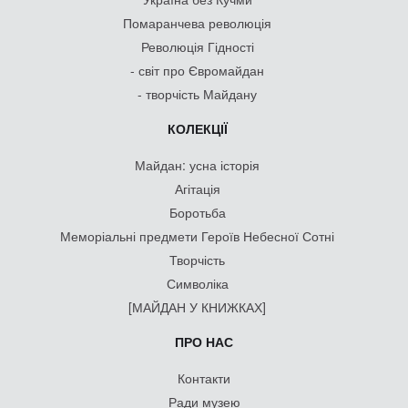
Помаранчева революція
Революція Гідності
- світ про Євромайдан
- творчість Майдану
КОЛЕКЦІЇ
Майдан: усна історія
Агітація
Боротьба
Меморіальні предмети Героїв Небесної Сотні
Творчість
Символіка
[МАЙДАН У КНИЖКАХ]
ПРО НАС
Контакти
Ради музею