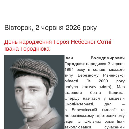
Вівторок, 2 червня 2026 року
День народження Героя Небесної Сотні
Івана Городнюка
Іван Володимирович
Городнюк
народився 2 червня
1984 року в селищі міського
типу Березному Рівненської
області (із 2000 року
набуло статусу міста). Мав
старшого брата Вадима.
Спершу навчався у місцевій
школі-інтернаті, далі –
в Березнівській гімназії та
Березнівському агротехнічному
ліцеї. Зі шкільних років Іван
захоплювався сучасними