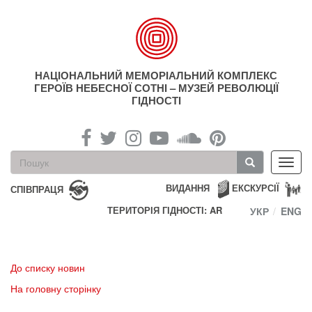
Перейти
до
основного
матеріалу
НАЦІОНАЛЬНИЙ МЕМОРІАЛЬНИЙ КОМПЛЕКС
ГЕРОЇВ НЕБЕСНОЇ СОТНІ – МУЗЕЙ РЕВОЛЮЦІЇ
ГІДНОСТІ
Пошукова
Toggl
форма
navig
Пошук
ВИДАННЯ
ЕКСКУРСІЇ
СПІВПРАЦЯ
ТЕРИТОРІЯ ГІДНОСТІ: AR
УКР
ENG
До списку новин
На головну сторінку