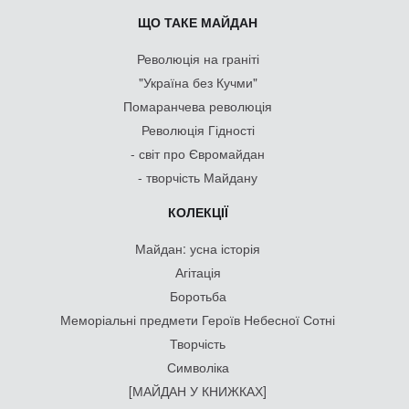
ЩО ТАКЕ МАЙДАН
Революція на граніті
"Україна без Кучми"
Помаранчева революція
Революція Гідності
- світ про Євромайдан
- творчість Майдану
КОЛЕКЦІЇ
Майдан: усна історія
Агітація
Боротьба
Меморіальні предмети Героїв Небесної Сотні
Творчість
Символіка
[МАЙДАН У КНИЖКАХ]