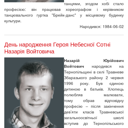
танцями, згодом хобі стало
професією: він працював хореографом і керівником
танцювального гуртка "Брейк-данс" у місцевому будинку
культури.
Народився: 1984-06-02
День народження Героя Небесної Сотні
Назарія Войтовича
Назарій Юрійович
Войтович
народився на
Тернопільщині в селі Травневе
Збаразького району 2 червня
1996 року. Був єдиною
дитиною в батьків. Хлопець
полюбляв малювати,
тому обрав відповідну
професію – після закінчення
дев’яти класів Травневської
загальноосвітньої школі
вступив до Тернопільського