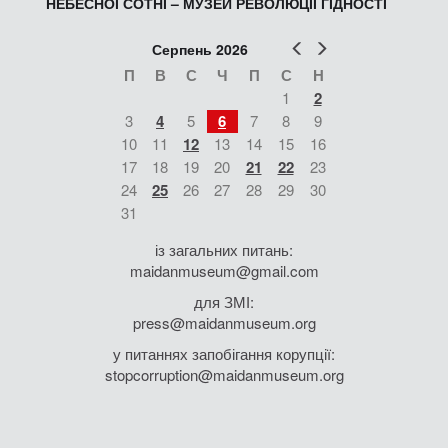
НЕБЕСНОЇ СОТНІ – МУЗЕЙ РЕВОЛЮЦІЇ ГІДНОСТІ
Попер
Наст
Серпень 2026
П
В
С
Ч
П
С
Н
1
2
3
4
5
6
7
8
9
10
11
12
13
14
15
16
17
18
19
20
21
22
23
24
25
26
27
28
29
30
31
із загальних питань:
maidanmuseum@gmail.com
для ЗМІ:
press@maidanmuseum.org
у питаннях запобігання корупції:
stopcorruption@maidanmuseum.org