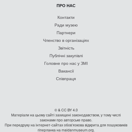
ПРО НАС
Контакти
Ради музею
Партнери
Членство в організаціях
Звітність
Публічні закупівлі
Головне про нас у ЗМІ
Вакансії
Співпраця
© & CC BY 4.0
Матеріали на цьому сайті захищені законодавством, у тому числі
законами про авторське право.
При передруку на iнтернет-сайтах обов’язкова відкрита для пошуковиків
гiперланка на maidanmuseum.org.