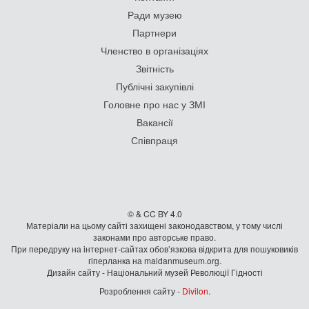
Ради музею
Партнери
Членство в організаціях
Звітність
Публічні закупівлі
Головне про нас у ЗМІ
Вакансії
Співпраця
© & CC BY 4.0
Матеріали на цьому сайті захищені законодавством, у тому числі
законами про авторське право.
При передруку на iнтернет-сайтах обов’язкова відкрита для пошуковиків
гiперланка на maidanmuseum.org.
Дизайн сайту - Національний музей Революції Гідності
Розроблення сайту -
Divilon
.