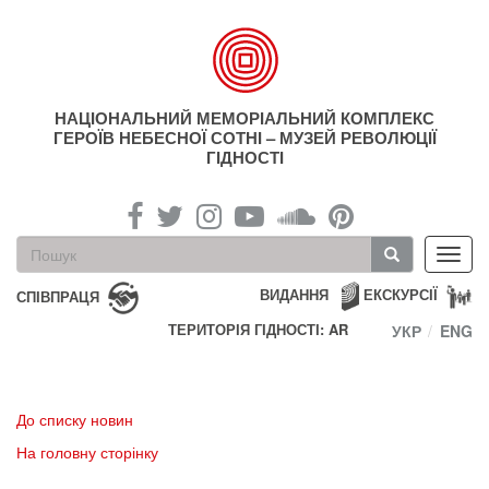
Перейти
до
основного
матеріалу
НАЦІОНАЛЬНИЙ МЕМОРІАЛЬНИЙ КОМПЛЕКС
ГЕРОЇВ НЕБЕСНОЇ СОТНІ – МУЗЕЙ РЕВОЛЮЦІЇ
ГІДНОСТІ
Пошукова
Toggl
форма
navig
Пошук
ВИДАННЯ
ЕКСКУРСІЇ
СПІВПРАЦЯ
ТЕРИТОРІЯ ГІДНОСТІ: AR
УКР
ENG
До списку новин
На головну сторінку