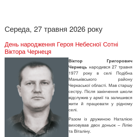
Середа, 27 травня 2026 року
День народження Героя Небесної Сотні
Віктора Чернеця
Віктор Григорович
Чернець
народився 27 травня
1977 року в селі Подібна
Маньківського району
Черкаської області. Мав старшу
сестру. Після закінчення школи
відслужив у армії та залишився
жити й працювати у рідному
селі.
Разом із дружиною Наталією
виховував двох доньок – Лілію
та Віталіну.