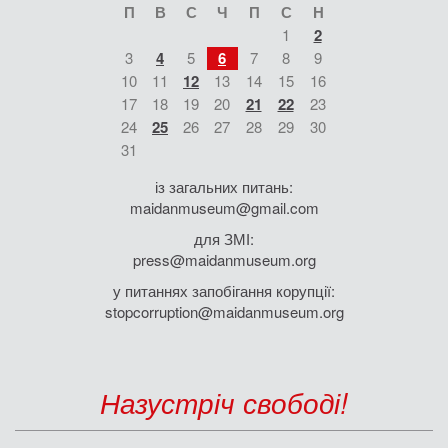
П
В
С
Ч
П
С
Н
1
2
3
4
5
6
7
8
9
10
11
12
13
14
15
16
17
18
19
20
21
22
23
24
25
26
27
28
29
30
31
із загальних питань:
maidanmuseum@gmail.com
для ЗМІ:
press@maidanmuseum.org
у питаннях запобігання корупції:
stopcorruption@maidanmuseum.org
Назустріч свободі!