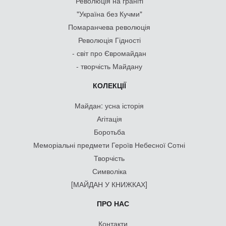
Революція на граніті
"Україна без Кучми"
Помаранчева революція
Революція Гідності
- світ про Євромайдан
- творчість Майдану
КОЛЕКЦІЇ
Майдан: усна історія
Агітація
Боротьба
Меморіальні предмети Героїв Небесної Сотні
Творчість
Символіка
[МАЙДАН У КНИЖКАХ]
ПРО НАС
Контакти