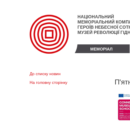
Перейти
до
основного
НАЦІОНАЛЬНИЙ
матеріалу
МЕМОРІАЛЬНИЙ КОМП
ГЕРОЇВ НЕБЕСНОЇ СОТН
МУЗЕЙ РЕВОЛЮЦІЇ ГІД
МЕМОРІАЛ
До списку новин
П'ят
На головну сторінку