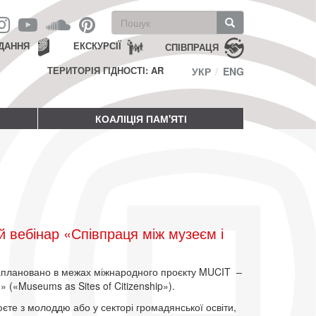
Пошукова
форма
Пошук
ДАННЯ
ЕКСКУРСІЇ
СПІВПРАЦЯ
ТЕРИТОРІЯ ГІДНОСТІ: AR
УКР
ENG
КОАЛІЦІЯ ПАМ'ЯТІ
 вебінар «Співпраця між музеєм і
заплановано в межах міжнародного проєкту MUCIT –
» («Museums as Sites of Citizenship»).
юєте з молоддю або у секторі громадянської освіти,