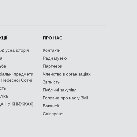
ЦІЇ
ПРО НАС
: усна історія
Контакти
ія
Ради музею
ьба
Партнери
іальні предмети
Членство в організаціях
 Небесної Сотні
Звітність
сть
Публічні закупівлі
ліка
Головне про нас у ЗМІ
АН У КНИЖКАХ]
Вакансії
Співпраця