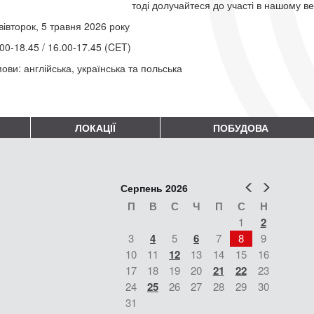
тоді долучайтеся до участі в нашому в
вівторок, 5 травня 2026 року
00-18.45 / 16.00-17.45 (CET)
ови: англійська, українська та польська
ЛОКАЦІЇ
ПОБУДОВА
Попер
Наст
Серпень 2026
П
В
С
Ч
П
С
Н
1
2
3
4
5
6
7
8
9
10
11
12
13
14
15
16
17
18
19
20
21
22
23
24
25
26
27
28
29
30
31