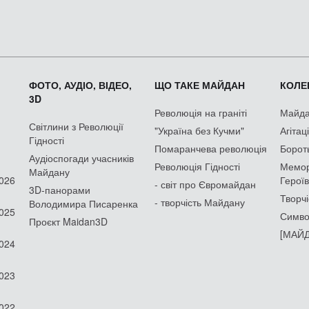
ФОТО, АУДІО, ВІДЕО,
ЩО ТАКЕ МАЙДАН
КОЛЕК
3D
Революція на граніті
Майдан
Світлини з Революції
"Україна без Кучми"
Агітац
Гідності
Помаранчева революція
Борот
Аудіоспогади учасників
Революція Гідності
Мемор
Майдану
2026
Героїв
- світ про Євромайдан
3D-панорами
Творчі
- творчість Майдану
Володимира Писаренка
2025
Симво
Проєкт Maidan3D
[МАЙД
2024
2023
2022