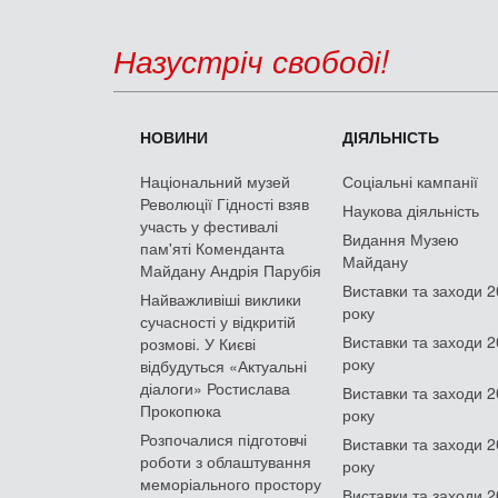
Назустріч свободі!
НОВИНИ
ДІЯЛЬНІСТЬ
Національний музей
Соціальні кампанії
Революції Гідності взяв
Наукова діяльність
участь у фестивалі
Видання Музею
пам'яті Коменданта
Майдану
Майдану Андрія Парубія
Виставки та заходи 
Найважливіші виклики
року
сучасності у відкритій
Виставки та заходи 
розмові. У Києві
року
відбудуться «Актуальні
діалоги» Ростислава
Виставки та заходи 
Прокопюка
року
Розпочалися підготовчі
Виставки та заходи 
роботи з облаштування
року
меморіального простору
Виставки та заходи 