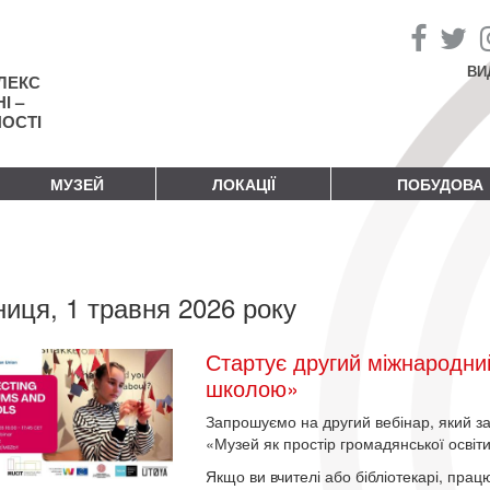
ВИ
ЛЕКС
І –
НОСТІ
МУЗЕЙ
ЛОКАЦІЇ
ПОБУДОВА
ниця, 1 травня 2026 року
Стартує другий міжнародний
школою»
Запрошуємо на другий вебінар, який 
«Музей як простір громадянської освіти
Якщо ви вчителі або бібліотекарі, прац