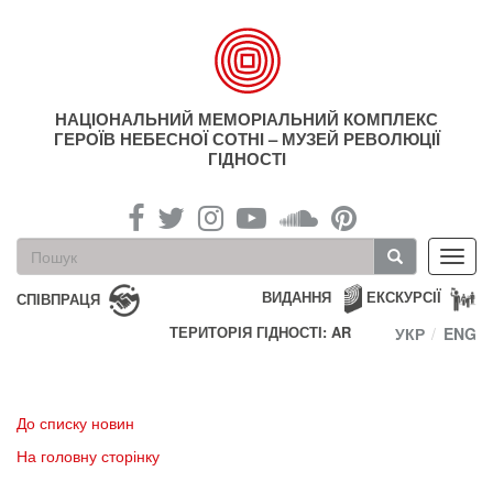
Перейти
до
основного
матеріалу
НАЦІОНАЛЬНИЙ МЕМОРІАЛЬНИЙ КОМПЛЕКС
ГЕРОЇВ НЕБЕСНОЇ СОТНІ – МУЗЕЙ РЕВОЛЮЦІЇ
ГІДНОСТІ
Пошукова
Toggl
форма
navig
Пошук
ВИДАННЯ
ЕКСКУРСІЇ
СПІВПРАЦЯ
ТЕРИТОРІЯ ГІДНОСТІ: AR
УКР
ENG
До списку новин
На головну сторінку