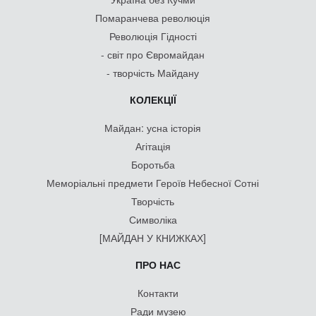
Помаранчева революція
Революція Гідності
- світ про Євромайдан
- творчість Майдану
КОЛЕКЦІЇ
Майдан: усна історія
Агітація
Боротьба
Меморіальні предмети Героїв Небесної Сотні
Творчість
Символіка
[МАЙДАН У КНИЖКАХ]
ПРО НАС
Контакти
Ради музею