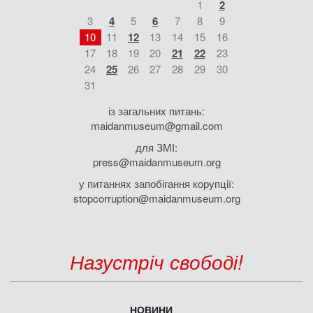
1
2
3
4
5
6
7
8
9
10
11
12
13
14
15
16
17
18
19
20
21
22
23
24
25
26
27
28
29
30
31
із загальних питань:
maidanmuseum@gmail.com
для ЗМІ:
press@maidanmuseum.org
у питаннях запобігання корупції:
stopcorruption@maidanmuseum.org
Назустріч свободі!
НОВИНИ