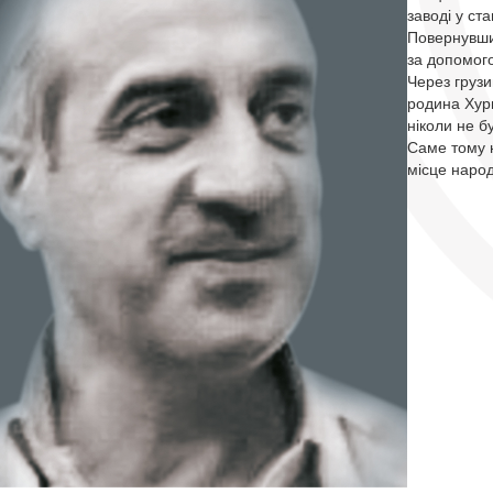
заводі у ст
Повернувшис
за допомого
Через грузи
родина Хурц
ніколи не б
Саме тому н
місце народ