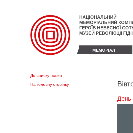
Перейти
до
основного
НАЦІОНАЛЬНИЙ
матеріалу
МЕМОРІАЛЬНИЙ КОМП
ГЕРОЇВ НЕБЕСНОЇ СОТН
МУЗЕЙ РЕВОЛЮЦІЇ ГІД
МЕМОРІАЛ
До списку новин
Вівт
На головну сторінку
День 