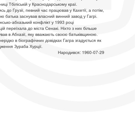
аниці Тбіліській у Краснодарському краї.
ь до Грузії, певний час працював у Кахетії, а потім,
ю батька заснував власний винний завод у Гагрі.
нсько-абхазький конфлікт у 1993 році
ій переїхала до міста Сенакі. Ніхто з них більше
ував в Абхазії, яку вважають своєю батьківщиною.
ерідко в біографічних довідках Гагра згадується як
ження Зураба Хурції.
Народився: 1960-07-29