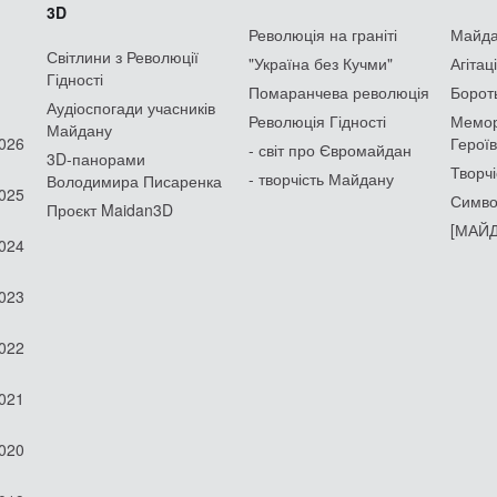
3D
Революція на граніті
Майдан
Світлини з Революції
"Україна без Кучми"
Агітац
Гідності
Помаранчева революція
Борот
Аудіоспогади учасників
Революція Гідності
Мемор
Майдану
2026
Героїв
- світ про Євромайдан
3D-панорами
Творчі
- творчість Майдану
Володимира Писаренка
2025
Симво
Проєкт Maidan3D
[МАЙД
2024
2023
2022
2021
2020