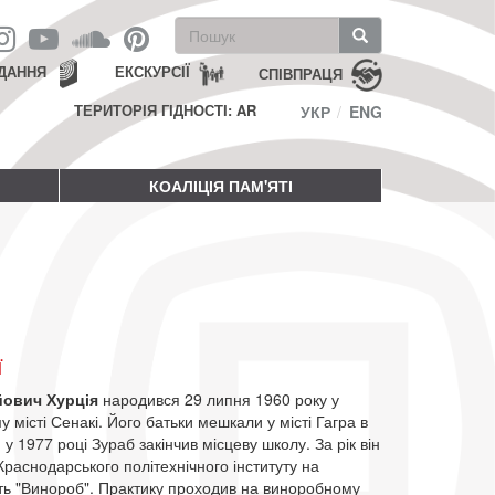
Пошукова
форма
Пошук
ДАННЯ
ЕКСКУРСІЇ
СПІВПРАЦЯ
ТЕРИТОРІЯ ГІДНОСТІ: AR
УКР
ENG
КОАЛІЦІЯ ПАМ'ЯТІ
ї
йович Хурція
народився 29 липня 1960 року у
у місті Сенакі. Його батьки мешкали у місті Гагра в
м у 1977 році Зураб закінчив місцеву школу. За рік він
Краснодарського політехнічного інституту на
сть "Винороб". Практику проходив на виноробному