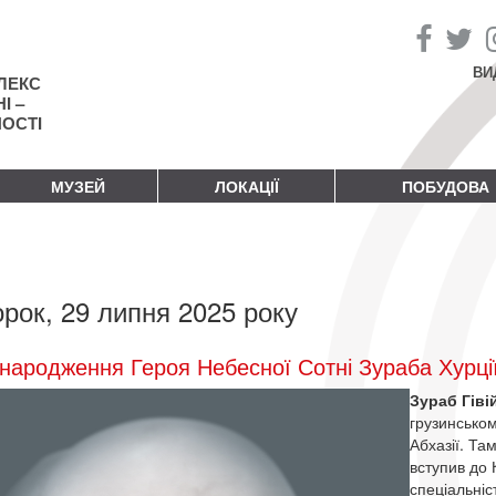
ВИ
ЛЕКС
І –
НОСТІ
МУЗЕЙ
ЛОКАЦІЇ
ПОБУДОВА
орок, 29 липня 2025 року
народження Героя Небесної Сотні Зураба Хурці
Зураб Гіві
грузинськом
Абхазії. Та
вступив до 
спеціальні