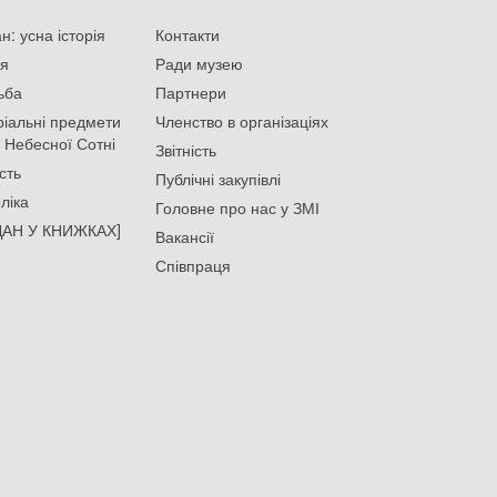
: усна історія
Контакти
ія
Ради музею
ьба
Партнери
іальні предмети
Членство в організаціях
 Небесної Сотні
Звітність
сть
Публічні закупівлі
ліка
Головне про нас у ЗМІ
АН У КНИЖКАХ]
Вакансії
Співпраця