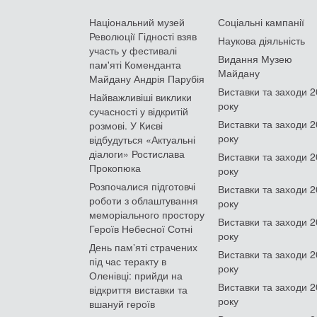
Національний музей
Соціальні кампанії
Революції Гідності взяв
Наукова діяльність
участь у фестивалі
Видання Музею
пам'яті Коменданта
Майдану
Майдану Андрія Парубія
Виставки та заходи 
Найважливіші виклики
року
сучасності у відкритій
Виставки та заходи 
розмові. У Києві
року
відбудуться «Актуальні
діалоги» Ростислава
Виставки та заходи 
Прокопюка
року
Розпочалися підготовчі
Виставки та заходи 
роботи з облаштування
року
меморіального простору
Виставки та заходи 
Героїв Небесної Сотні
року
День памʼяті страчених
Виставки та заходи 
під час теракту в
року
Оленівці: прийди на
Виставки та заходи 
відкриття виставки та
року
вшануй героїв