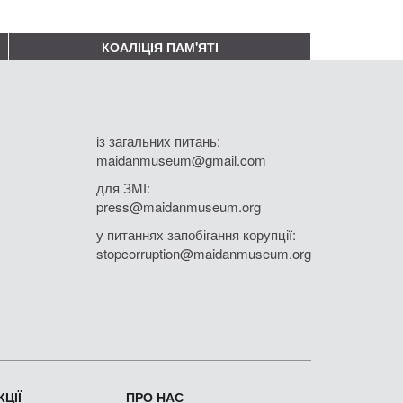
КОАЛІЦІЯ ПАМ'ЯТІ
із загальних питань:
maidanmuseum@gmail.com
для ЗМІ:
press@maidanmuseum.org
у питаннях запобігання корупції:
stopcorruption@maidanmuseum.org
ЦІЇ
ПРО НАС