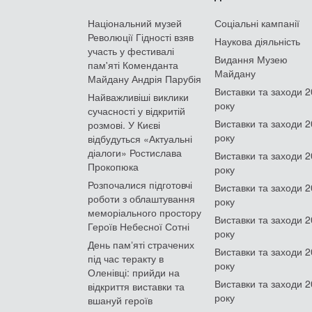
Національний музей
Соціальні кампанії
Революції Гідності взяв
Наукова діяльність
участь у фестивалі
Видання Музею
пам'яті Коменданта
Майдану
Майдану Андрія Парубія
Виставки та заходи 
Найважливіші виклики
року
сучасності у відкритій
Виставки та заходи 
розмові. У Києві
року
відбудуться «Актуальні
діалоги» Ростислава
Виставки та заходи 
Прокопюка
року
Розпочалися підготовчі
Виставки та заходи 
роботи з облаштування
року
меморіального простору
Виставки та заходи 
Героїв Небесної Сотні
року
День памʼяті страчених
Виставки та заходи 
під час теракту в
року
Оленівці: прийди на
Виставки та заходи 
відкриття виставки та
року
вшануй героїв