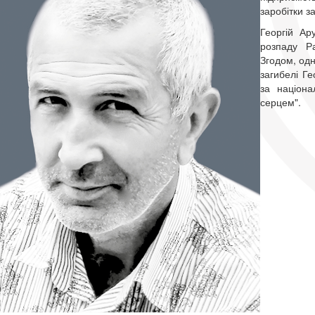
заробітки з
Георгій Ар
розпаду Р
Згодом, одн
загибелі Г
за націона
серцем".