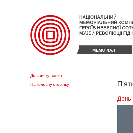
Перейти
до
основного
НАЦІОНАЛЬНИЙ
матеріалу
МЕМОРІАЛЬНИЙ КОМП
ГЕРОЇВ НЕБЕСНОЇ СОТН
МУЗЕЙ РЕВОЛЮЦІЇ ГІД
МЕМОРІАЛ
До списку новин
П'ят
На головну сторінку
День 