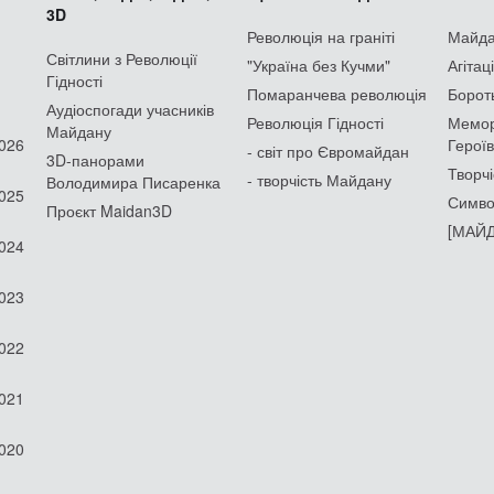
3D
Революція на граніті
Майдан
Світлини з Революції
"Україна без Кучми"
Агітац
Гідності
Помаранчева революція
Борот
Аудіоспогади учасників
Революція Гідності
Мемор
Майдану
2026
Героїв
- світ про Євромайдан
3D-панорами
Творчі
- творчість Майдану
Володимира Писаренка
2025
Симво
Проєкт Maidan3D
[МАЙД
2024
2023
2022
2021
2020