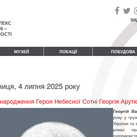
ВИ
ЛЕКС
І –
НОСТІ
МУЗЕЙ
ЛОКАЦІЇ
ПОБУДОВА
ниця, 4 липня 2025 року
народження Героя Небесної Сотні Георгія Арут
Георгій В
року у груз
України та 
роках пр
підприємст