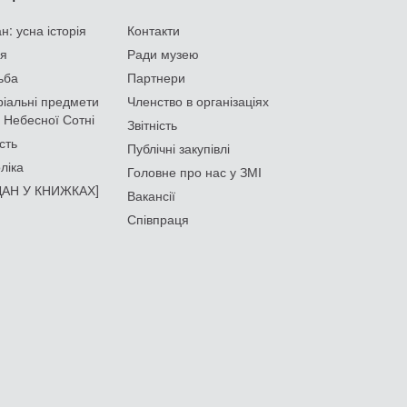
: усна історія
Контакти
ія
Ради музею
ьба
Партнери
іальні предмети
Членство в організаціях
 Небесної Сотні
Звітність
сть
Публічні закупівлі
ліка
Головне про нас у ЗМІ
АН У КНИЖКАХ]
Вакансії
Співпраця