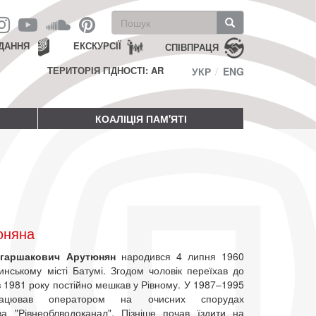
Пошукова
форма
Пошук
ДАННЯ
ЕКСКУРСІЇ
СПІВПРАЦЯ
ТЕРИТОРІЯ ГІДНОСТІ: AR
УКР
ENG
КОАЛІЦІЯ ПАМ'ЯТІ
юняна
агаршакович Арутюнян
народився 4 липня 1960
инському місті Батумі. Згодом чоловік переїхав до
з 1981 року постійно мешкав у Рівному. У 1987–1995
ацював оператором на очисних спорудах
ва "Рівнеоблводоканал". Пізніше почав їздити на