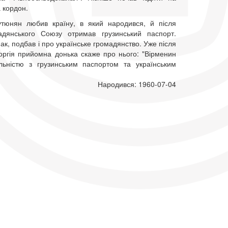
а кордон.
утюнян любив країну, в який народився, й після
адянського Союзу отримав грузинський паспорт.
ак, подбав і про українське громадянство. Уже після
еоргія прийомна донька скаже про нього: "Вірменин
льністю з грузинським паспортом та українським
Народився: 1960-07-04