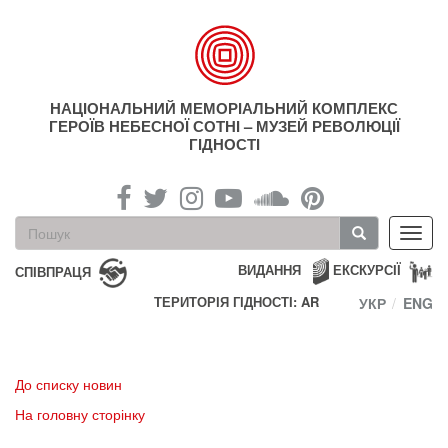
Перейти
до
основного
матеріалу
НАЦІОНАЛЬНИЙ МЕМОРІАЛЬНИЙ КОМПЛЕКС
ГЕРОЇВ НЕБЕСНОЇ СОТНІ – МУЗЕЙ РЕВОЛЮЦІЇ
ГІДНОСТІ
Пошукова
Toggl
форма
navig
Пошук
ВИДАННЯ
ЕКСКУРСІЇ
СПІВПРАЦЯ
ТЕРИТОРІЯ ГІДНОСТІ: AR
УКР
ENG
До списку новин
На головну сторінку