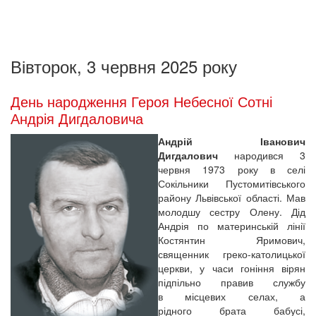
Вівторок, 3 червня 2025 року
День народження Героя Небесної Сотні
Андрія Дигдаловича
Андрій Іванович
Дигдалович
народився 3
червня 1973 року в селі
Сокільники Пустомитівського
району Львівської області. Мав
молодшу сестру Олену. Дід
Андрія по материнській лінії
Костянтин Яримович,
священник греко-католицької
церкви, у часи гоніння вірян
підпільно правив службу
в місцевих селах, а
рідного брата бабусі,