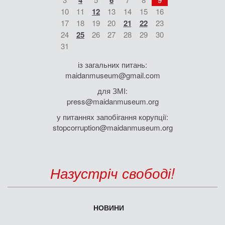
4
6
10
11
12
13
14
15
16
17
18
19
20
21
22
23
24
25
26
27
28
29
30
31
із загальних питань:
maidanmuseum@gmail.com
для ЗМІ:
press@maidanmuseum.org
у питаннях запобігання корупції:
stopcorruption@maidanmuseum.org
Назустріч свободі!
НОВИНИ