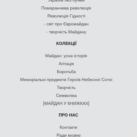
Помаранчева революція
Революція Гідності
- світ про Євромайдан
- творчість Майдану
КОЛЕКЦІЇ
Майдан: усна історія
Агітація
Боротьба
Меморіальні предмети Героїв Небесної Сотні
Творчість
Символіка
[МАЙДАН У КНИЖКАХ]
ПРО НАС
Контакти
Ради музею