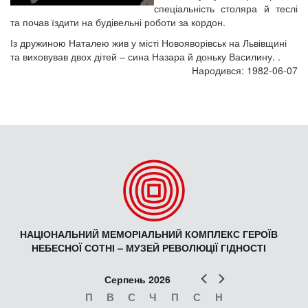
спеціальність столяра й теслі
та почав їздити на будівельні роботи за кордон.
Із дружиною Наталею жив у місті Новояворівськ на Львівщині
та виховував двох дітей – сина Назара й доньку Василину. .
Народився: 1982-06-07
НАЦІОНАЛЬНИЙ МЕМОРІАЛЬНИЙ КОМПЛЕКС ГЕРОЇВ
НЕБЕСНОЇ СОТНІ – МУЗЕЙ РЕВОЛЮЦІЇ ГІДНОСТІ
Попер
Наст
Серпень 2026
П
В
С
Ч
П
С
Н