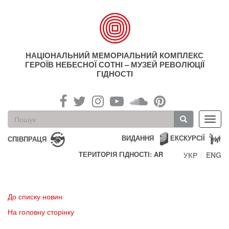
Перейти
до
основного
матеріалу
НАЦІОНАЛЬНИЙ МЕМОРІАЛЬНИЙ КОМПЛЕКС
ГЕРОЇВ НЕБЕСНОЇ СОТНІ – МУЗЕЙ РЕВОЛЮЦІЇ
ГІДНОСТІ
Пошукова
Toggl
форма
navig
Пошук
ВИДАННЯ
ЕКСКУРСІЇ
СПІВПРАЦЯ
ТЕРИТОРІЯ ГІДНОСТІ: AR
УКР
ENG
До списку новин
На головну сторінку