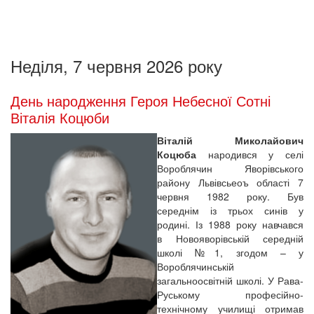
Неділя, 7 червня 2026 року
День народження Героя Небесної Сотні
Віталія Коцюби
Віталій Миколайович
Коцюба
народився у селі
Вороблячин Яворівського
району Львівсьеоъ області 7
червня 1982 року. Був
середнім із трьох синів у
родині. Із 1988 року навчався
в Новояворівській середній
школі №1, згодом – у
Вороблячинській
загальноосвітній школі. У Рава-
Руському професійно-
технічному училищі отримав