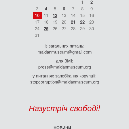
1
2
3
4
5
6
7
8
9
10
11
12
13
14
15
16
17
18
19
20
21
22
23
24
25
26
27
28
29
30
31
із загальних питань:
maidanmuseum@gmail.com
для ЗМІ:
press@maidanmuseum.org
у питаннях запобігання корупції:
stopcorruption@maidanmuseum.org
Назустріч свободі!
НОВИНИ