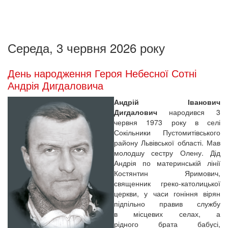
Середа, 3 червня 2026 року
День народження Героя Небесної Сотні
Андрія Дигдаловича
Андрій Іванович
Дигдалович
народився 3
червня 1973 року в селі
Сокільники Пустомитівського
району Львівської області. Мав
молодшу сестру Олену. Дід
Андрія по материнській лінії
Костянтин Яримович,
священник греко-католицької
церкви, у часи гоніння вірян
підпільно правив службу
в місцевих селах, а
рідного брата бабусі,