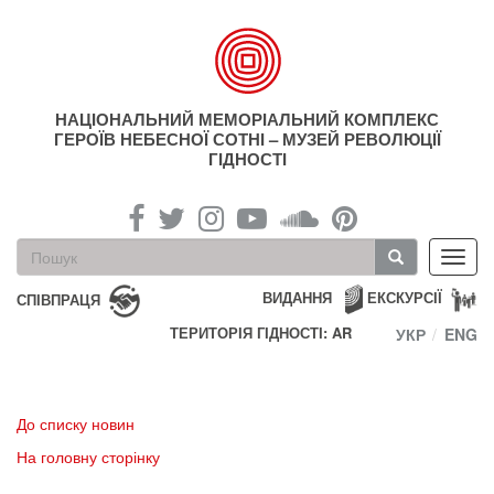
Перейти
до
основного
матеріалу
НАЦІОНАЛЬНИЙ МЕМОРІАЛЬНИЙ КОМПЛЕКС
ГЕРОЇВ НЕБЕСНОЇ СОТНІ – МУЗЕЙ РЕВОЛЮЦІЇ
ГІДНОСТІ
Пошукова
Toggl
форма
navig
Пошук
ВИДАННЯ
ЕКСКУРСІЇ
СПІВПРАЦЯ
ТЕРИТОРІЯ ГІДНОСТІ: AR
УКР
ENG
До списку новин
На головну сторінку