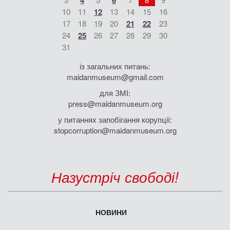
4
6
10
11
12
13
14
15
16
17
18
19
20
21
22
23
24
25
26
27
28
29
30
31
із загальних питань:
maidanmuseum@gmail.com
для ЗМІ:
press@maidanmuseum.org
у питаннях запобігання корупції:
stopcorruption@maidanmuseum.org
Назустріч свободі!
НОВИНИ