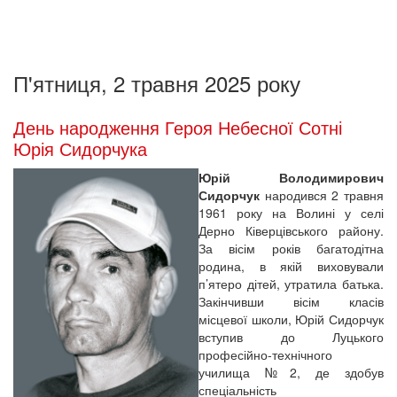
П'ятниця, 2 травня 2025 року
День народження Героя Небесної Сотні
Юрія Сидорчука
Юрій Володимирович
Сидорчук
народився 2 травня
1961 року на Волині у селі
Дерно Ківерцівського району.
За вісім років багатодітна
родина, в якій виховували
п’ятеро дітей, утратила батька.
Закінчивши вісім класів
місцевої школи, Юрій Сидорчук
вступив до Луцького
професійно-технічного
училища №2, де здобув
спеціальність