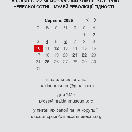
НАЦІОНАЛЬНИЙ МЕМОРІАЛЬНИЙ КОМПЛЕКС ГЕРОЇВ
НЕБЕСНОЇ СОТНІ – МУЗЕЙ РЕВОЛЮЦІЇ ГІДНОСТІ
Попер
Наст
Серпень 2026
П
В
С
Ч
П
С
Н
1
2
3
4
5
6
7
8
9
10
11
12
13
14
15
16
17
18
19
20
21
22
23
24
25
26
27
28
29
30
31
із загальних питань:
maidanmuseum@gmail.com
для ЗМІ:
press@maidanmuseum.org
у питаннях запобігання корупції:
stopcorruption@maidanmuseum.org