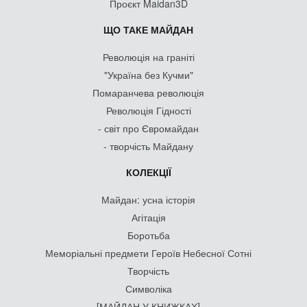
Проєкт Maidan3D
ЩО ТАКЕ МАЙДАН
Революція на граніті
"Україна без Кучми"
Помаранчева революція
Революція Гідності
- світ про Євромайдан
- творчість Майдану
КОЛЕКЦІЇ
Майдан: усна історія
Агітація
Боротьба
Меморіальні предмети Героїв Небесної Сотні
Творчість
Символіка
[МАЙДАН У КНИЖКАХ]