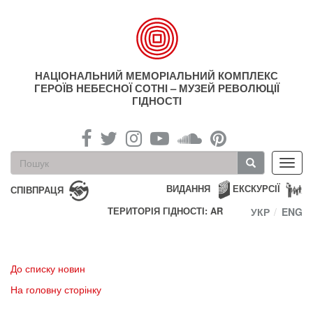
Перейти
до
основного
матеріалу
НАЦІОНАЛЬНИЙ МЕМОРІАЛЬНИЙ КОМПЛЕКС
ГЕРОЇВ НЕБЕСНОЇ СОТНІ – МУЗЕЙ РЕВОЛЮЦІЇ
ГІДНОСТІ
Пошукова
Toggl
форма
navig
Пошук
ВИДАННЯ
ЕКСКУРСІЇ
СПІВПРАЦЯ
ТЕРИТОРІЯ ГІДНОСТІ: AR
УКР
ENG
До списку новин
На головну сторінку